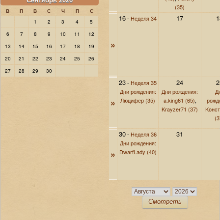
(35)
В
П
В
С
Ч
П
С
16
17
1
-
Неделя 34
1
2
3
4
5
6
7
8
9
10
11
12
»
13
14
15
16
17
18
19
20
21
22
23
24
25
26
27
28
29
30
23
24
2
-
Неделя 35
Дни рождения:
Дни рождения:
Д
»
Люцифер (35)
a.king61 (65)
,
рожд
Krayzer71 (37)
Koнcт
(3
30
31
-
Неделя 36
Дни рождения:
»
DwarfLady (40)