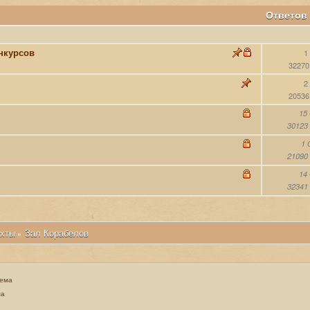
Ответов
нкурсов
1
32270
2
20536
15
30123
1
21090
14
32341
хты
Зал Корабелов
»
тема
ма