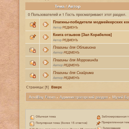
Тема
/
Автор
0 Пользователей и 1 Гость просматривают этот раздел.
Плагины-победители модмейкерских ко
Автор
РЕДМЕНЪ
Книга отзывов [Зал Корабелов]
Автор
РЕДМЕНЪ
Плагины для Обливиона
Автор
РЕДМЕНЪ
Плагины для Морровинда
Автор
РЕДМЕНЪ
Плагины для Скайрима
Автор
РЕДМЕНЪ
Страницы: [
1
]
Вверх
 AnvilBay Forum
Администраторский раздел
Музей Бу
»
»
Обычная тема
Заблокированная 
Прикрепленная те
Популярная тема (более 15 ответов)
Голосование