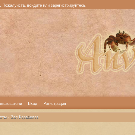
ь. Пожалуйста,
войдите
или
зарегистрируйтесь
.
ользователи
Вход
Регистрация
хты
Зал Корабелов
»