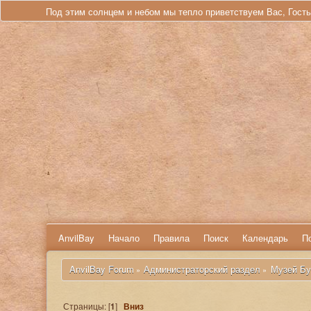
Под этим солнцем и небом мы тепло приветствуем Вас, Гост
AnvilBay
Начало
Правила
Поиск
Календарь
П
 AnvilBay Forum
Администраторский раздел
Музей Бу
»
»
Страницы: [
1
]
Вниз