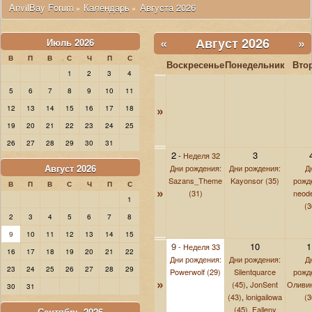
 AnvilBay Forum
Календарь
Августа 2026
»
»
«
Август 2026
»
Июль 2026
В
П
В
С
Ч
П
С
Воскресенье
Понедельник
Вто
1
2
3
4
5
6
7
8
9
10
11
»
12
13
14
15
16
17
18
19
20
21
22
23
24
25
26
27
28
29
30
31
2
3
-
Неделя 32
Август 2026
Дни рождения:
Дни рождения:
Д
Sazans_Theme
Kayonsor (35)
рожд
В
П
В
С
Ч
П
С
»
(31)
neod
1
(3
2
3
4
5
6
7
8
9
10
11
12
13
14
15
9
10
1
-
Неделя 33
16
17
18
19
20
21
22
Дни рождения:
Дни рождения:
Д
23
24
25
26
27
28
29
Powerwolf (29)
Silentquarce
рожд
»
(45)
,
JonSent
Оливи
30
31
(43)
,
lonigailowa
(3
(45)
,
Falleny
Сентябрь 2026