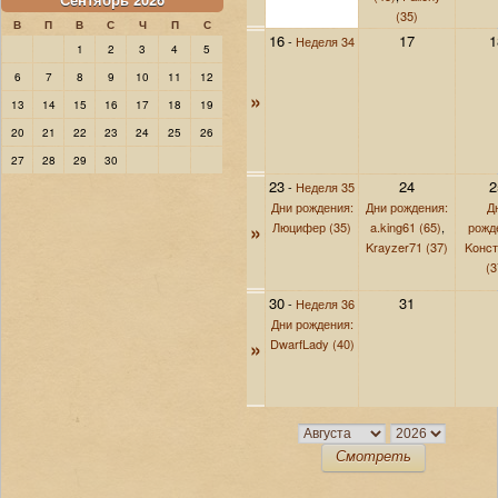
(35)
В
П
В
С
Ч
П
С
16
17
1
-
Неделя 34
1
2
3
4
5
6
7
8
9
10
11
12
»
13
14
15
16
17
18
19
20
21
22
23
24
25
26
27
28
29
30
23
24
2
-
Неделя 35
Дни рождения:
Дни рождения:
Д
»
Люцифер (35)
a.king61 (65)
,
рожд
Krayzer71 (37)
Koнcт
(3
30
31
-
Неделя 36
Дни рождения:
»
DwarfLady (40)