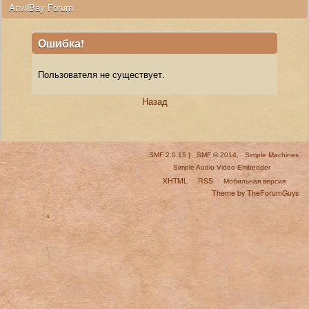
 AnvilBay Forum
Ошибка!
Пользователя не существует.
Назад
SMF 2.0.15
|
SMF © 2014
,
Simple Machines
Simple Audio Video Embedder
XHTML
RSS
Мобильная версия
Theme by TheForumGuys