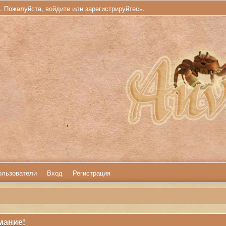
ь. Пожалуйста,
войдите
или
зарегистрируйтесь
.
ользователи
Вход
Регистрация
мание!