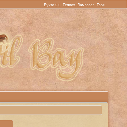
Бухта 2.0. Тёплая. Ламповая. Твоя.