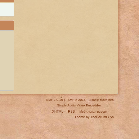
SMF 2.0.15
|
SMF © 2014
,
Simple Machines
Simple Audio Video Embedder
XHTML
RSS
Мобильная версия
Theme by TheForumGuys