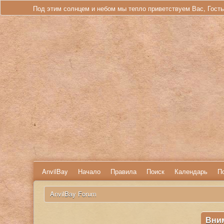
Под этим солнцем и небом мы тепло приветствуем Вас, Гост
AnvilBay
Начало
Правила
Поиск
Календарь
П
 AnvilBay Forum
Вни