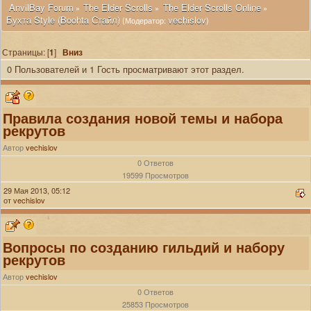
 AnvilBay Forum
The Elder Scrolls
The Elder Scrolls Online
»
»
»
Бухта Style (Boohta Стайл)
vechislov
(Модератор:
)
Страницы: [
1
]
Вниз
0 Пользователей и 1 Гость просматривают этот раздел.
Правила создания новой темы и набора
рекрутов
Автор
vechislov
0 Ответов
19599 Просмотров
29 Мая 2013, 05:12
от
vechislov
Вопросы по созданию гильдий и набору
рекрутов
Автор
vechislov
0 Ответов
25853 Просмотров