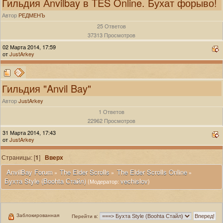
Гильдия Аnvilbay в TES Online. Бухат форыво!
Автор
РЕДМЕНЪ
25 Ответов
37313 Просмотров
02 Марта 2014, 17:59
от
JustArkey
Гильдия "Anvil Bay"
Автор
JustArkey
1 Ответов
22962 Просмотров
31 Марта 2014, 17:43
от
JustArkey
Страницы: [
1
]
Вверх
 AnvilBay Forum
The Elder Scrolls
The Elder Scrolls Online
»
»
»
Бухта Style (Boohta Стайл)
vechislov
(Модератор:
)
Заблокированная
Перейти в: