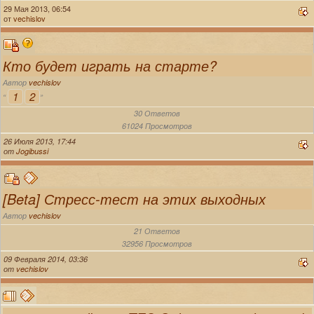
29 Мая 2013, 06:54
от
vechislov
Кто будет играть на старте?
Автор
vechislov
1
2
«
»
30 Ответов
61024 Просмотров
26 Июля 2013, 17:44
от
Jogibussi
[Beta] Стресс-тест на этих выходных
Автор
vechislov
21 Ответов
32956 Просмотров
09 Февраля 2014, 03:36
от
vechislov