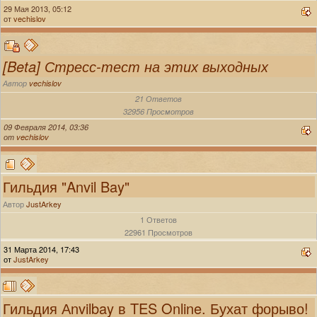
29 Мая 2013, 05:12
от
vechislov
[Beta] Стресс-тест на этих выходных
Автор
vechislov
21 Ответов
32956 Просмотров
09 Февраля 2014, 03:36
от
vechislov
Гильдия "Anvil Bay"
Автор
JustArkey
1 Ответов
22961 Просмотров
31 Марта 2014, 17:43
от
JustArkey
Гильдия Аnvilbay в TES Online. Бухат форыво!