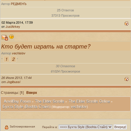
Автор
РЕДМЕНЪ
25 Ответов
37313 Просмотров
02 Марта 2014, 17:59
от
JustArkey
Кто будет играть на старте?
Автор
vechislov
1
2
«
»
30 Ответов
61024 Просмотров
26 Июля 2013, 17:44
от
Jogibussi
Страницы: [
1
]
Вверх
 AnvilBay Forum
The Elder Scrolls
The Elder Scrolls Online
»
»
»
Бухта Style (Boohta Стайл)
vechislov
(Модератор:
)
Заблокированная
Перейти в: