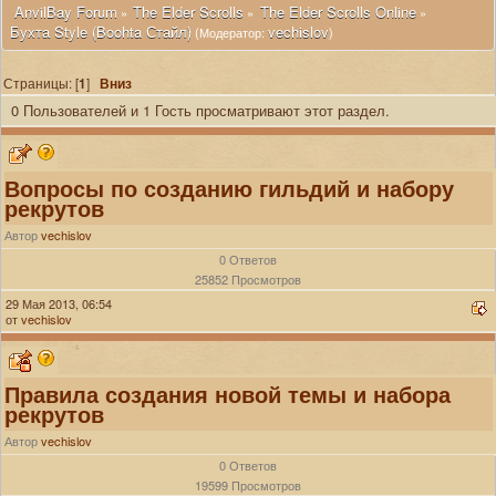
 AnvilBay Forum
The Elder Scrolls
The Elder Scrolls Online
»
»
»
Бухта Style (Boohta Стайл)
vechislov
(Модератор:
)
Страницы: [
1
]
Вниз
0 Пользователей и 1 Гость просматривают этот раздел.
Вопросы по созданию гильдий и набору
рекрутов
Автор
vechislov
0 Ответов
25852 Просмотров
29 Мая 2013, 06:54
от
vechislov
Правила создания новой темы и набора
рекрутов
Автор
vechislov
0 Ответов
19599 Просмотров