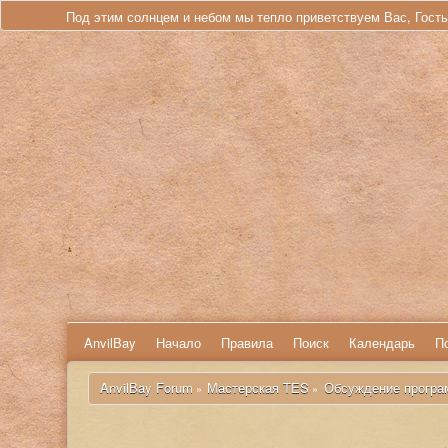
Под этим солнцем и небом мы тепло приветствуем Вас, Гост
AnvilBay
Начало
Правила
Поиск
Календарь
П
 AnvilBay Forum
Мастерская TES
Обсуждение програ
»
»