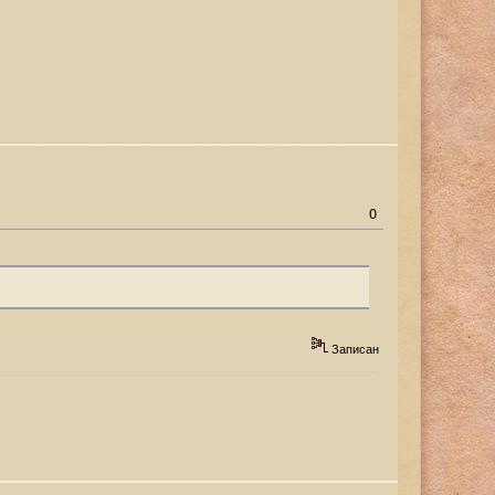
0
Записан