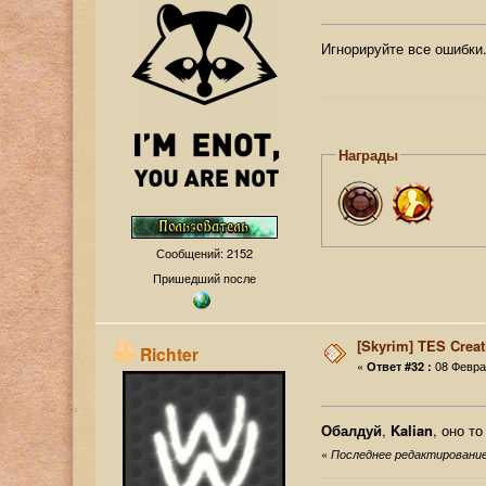
Игнорируйте все ошибк
Награды
Сообщений: 2152
Пришедший после
[Skyrim] TES Creat
Richter
«
08 Феврал
Ответ #32 :
Обалдуй
,
Kalian
, оно т
«
Последнее редактирование: