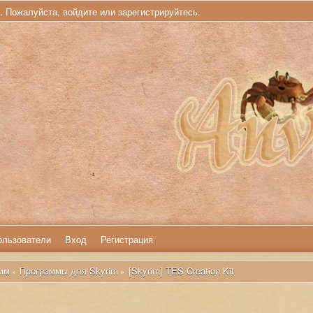
ь. Пожалуйста,
войдите
или
зарегистрируйтесь
.
ользователи
Вход
Регистрация
мм
Программы для Skyrim
[Skyrim] TES Creation Kit
»
»