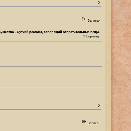
0
Записан
ущество - жуткий реалист, говорящий отвратительные вещи.
© Борланд.
0
Записан