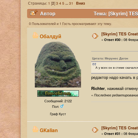
Страницы:
1
[
2
]
3
4
5
...
31
Вниз
Автор
Тема: [Skyrim] TES
0 Пользователей и 1 Гость просматривают эту тему.
[Skyrim] TES Creat
Обалдуй
«
08 Феврал
Ответ #30 :
Цитата: Мерунес Дагон
А у всех он в стиме скачалс
редактор надо качать в р
Richter
, нажимай отмен
«
Последнее редактирование:
Сообщений: 2122
Пол:
Граф Куст
[Skyrim] TES Creat
GKalian
«
08 Феврал
Ответ #31 :