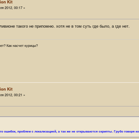
ion Kit
я 2012, 00:17 »
ливионе такого не припомню. хотя не в том суть где было, а где нет.
ет? Как насчет курицы?
ion Kit
я 2012, 00:21 »
.
го ошибок, проблем с локализацией, а так же не открываются скрипты. Грубо говоря 