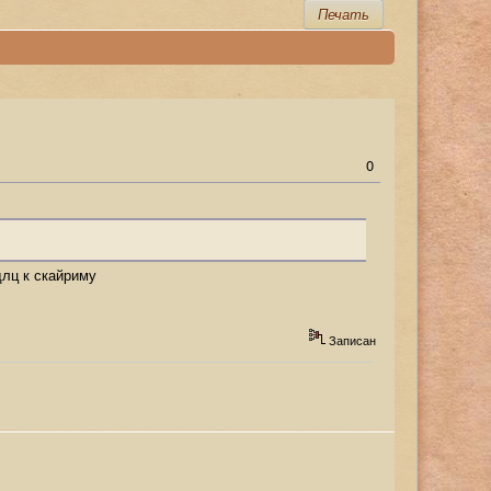
Печать
0
 длц к скайриму
Записан