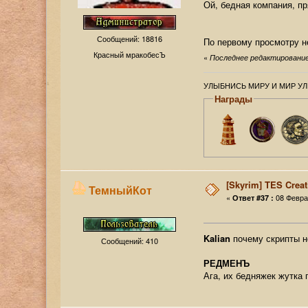
Ой, бедная компания, пр
Сообщений: 18816
По первому просмотру н
Красный мракобесЪ
«
Последнее редактирование:
УЛЫБНИСЬ МИРУ И МИР УЛ
Награды
[Skyrim] TES Creat
ТемныйКот
«
08 Феврал
Ответ #37 :
Kalian
почему скрипты н
Сообщений: 410
РЕДМЕНЪ
Ага, их бедняжек жутка 