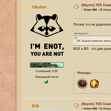
[Skyrim] TES Creat
GKalian
«
08 Феврал
Ответ #38 :
Потому что не доделали
Цитировать
Ой, бедная компания, прям р
BGS и BS - это две раз
Сообщений: 2152
Награды
Пришедший после
[Skyrim] TES Creat
Erik
«
08 Феврал
Ответ #39 :