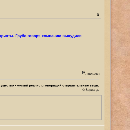
0
скрипты. Грубо говоря компанию вынудили
Записан
ущество - жуткий реалист, говорящий отвратительные вещи.
© Борланд.