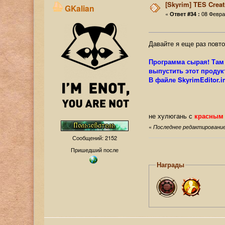
[Skyrim] TES Creat
GKalian
«
08 Феврал
Ответ #34 :
Давайте я еще раз повт
Программа сырая! Там 
выпустить этот продукт
В файле SkyrimEditor.
не хулюгань с
красным
«
Последнее редактирование:
Сообщений: 2152
Пришедший после
Награды