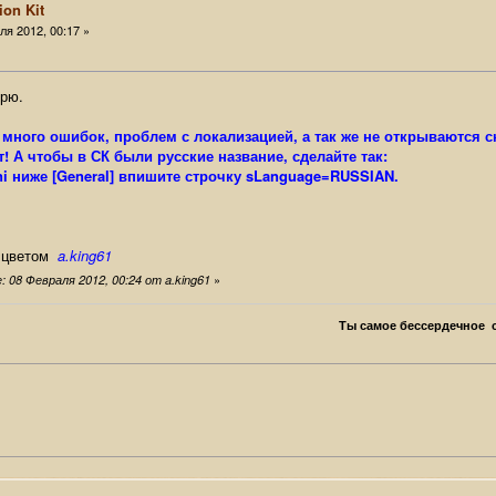
ion Kit
я 2012, 00:17 »
орю.
много ошибок, проблем с локализацией, а так же не открываются 
! А чтобы в СК были русские название, сделайте так:
ini ниже [General] впишите строчку sLanguage=RUSSIAN.
цветом
a.king61
»
 08 Февраля 2012, 00:24 от a.king61
Ты самое бессердечное с