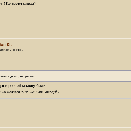
ет? Как насчет курицы?
ion Kit
я 2012, 00:15 »
нятно, однако, напрягает.
дакторе к обливиону были.
»
 08 Февраля 2012, 00:16 от Обалдуй