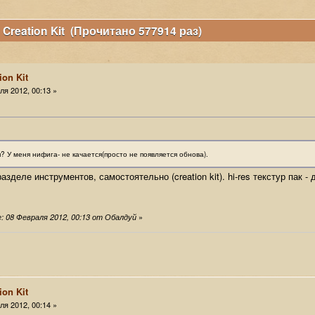
 Creation Kit (Прочитано 577914 раз)
ion Kit
я 2012, 00:13 »
я? У меня нифига- не качается(просто не появляется обнова).
азделе инструментов, самостоятельно (creation kit). hi-res текстур пак -
у
»
 08 Февраля 2012, 00:13 от Обалдуй
ion Kit
я 2012, 00:14 »