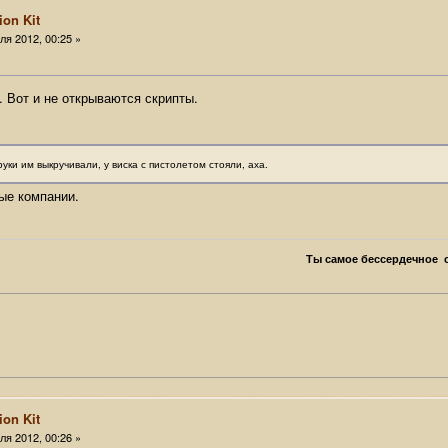
ion Kit
я 2012, 00:25 »
. Вот и не открываются скрипты.
уки им выкручивали, у виска с пистолетом стояли, аха.
ные компании.
Ты самое бессердечное с
ion Kit
я 2012, 00:26 »