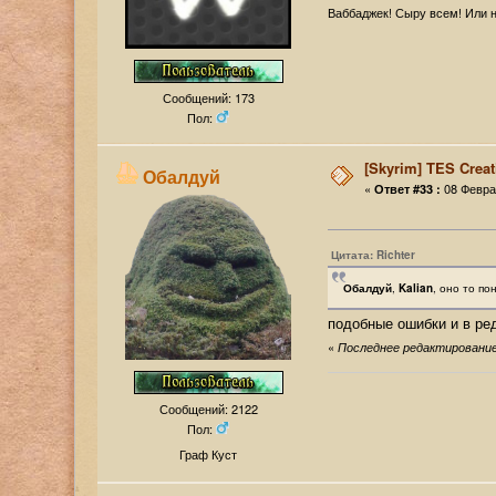
Ваббаджек! Сыру всем! Или н
Сообщений: 173
Пол:
[Skyrim] TES Creat
Обалдуй
«
08 Феврал
Ответ #33 :
Цитата: Richter
Обалдуй
,
Kalian
, оно то по
подобные ошибки и в ре
«
Последнее редактирование:
Сообщений: 2122
Пол:
Граф Куст