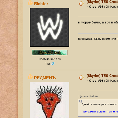
[Skyrim] TES Creat
Richter
«
08 Феврал
Ответ #35 :
в морре было, а вот в об
Ваббаджек! Сыру всем! Или н
Сообщений: 173
Пол:
[Skyrim] TES Creat
РЕДМЕНЪ
«
08 Феврал
Ответ #36 :
Цитата: Kalian
Давайте я еще раз повторю
Программа сырая! Там мно