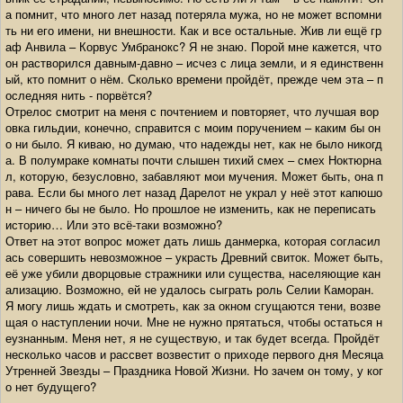
а помнит, что много лет назад потеряла мужа, но не может вспомни
ть ни его имени, ни внешности. Как и все остальные. Жив ли ещё гр
аф Анвила – Корвус Умбранокс? Я не знаю. Порой мне кажется, что
он растворился давным-давно – исчез с лица земли, и я единственн
ый, кто помнит о нём. Сколько времени пройдёт, прежде чем эта – п
оследняя нить - порвётся?
Отрелос смотрит на меня с почтением и повторяет, что лучшая вор
овка гильдии, конечно, справится с моим поручением – каким бы он
о ни было. Я киваю, но думаю, что надежды нет, как не было никогд
а. В полумраке комнаты почти слышен тихий смех – смех Ноктюрна
л, которую, безусловно, забавляют мои мучения. Может быть, она п
рава. Если бы много лет назад Дарелот не украл у неё этот капюшо
н – ничего бы не было. Но прошлое не изменить, как не переписать
историю… Или это всё-таки возможно?
Ответ на этот вопрос может дать лишь данмерка, которая согласил
ась совершить невозможное – украсть Древний свиток. Может быть,
её уже убили дворцовые стражники или существа, населяющие кан
ализацию. Возможно, ей не удалось сыграть роль Селии Каморан.
Я могу лишь ждать и смотреть, как за окном сгущаются тени, возве
щая о наступлении ночи. Мне не нужно прятаться, чтобы остаться н
еузнанным. Меня нет, я не существую, и так будет всегда. Пройдёт
несколько часов и рассвет возвестит о приходе первого дня Месяца
Утренней Звезды – Праздника Новой Жизни. Но зачем он тому, у ког
о нет будущего?