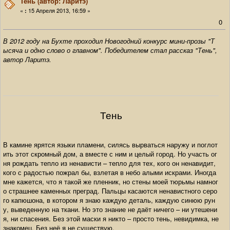
Тень (автор: Ларитэ)
«
15 Апреля 2013, 16:59 »
:
0
В 2012 году на Бухте проходил Новогодний конкурс мини-прозы "Т
ысяча и одно слово о главном". Победителем стал рассказ "Тень",
автор Ларитэ.
Тень
В камине ярятся языки пламени, силясь вырваться наружу и поглот
ить этот скромный дом, а вместе с ним и целый город. Но участь ог
ня рождать тепло из ненависти – тепло для тех, кого он ненавидит,
кого с радостью пожрал бы, взлетая в небо алыми искрами. Иногда
мне кажется, что я такой же пленник, но стены моей тюрьмы намног
о страшнее каменных преград. Пальцы касаются ненавистного серо
го капюшона, в котором я знаю каждую деталь, каждую синюю рун
у, выведенную на ткани. Но это знание не даёт ничего – ни утешени
я, ни спасения. Без этой маски я никто – просто тень, невидимка, не
знакомец. Без неё я не существую.