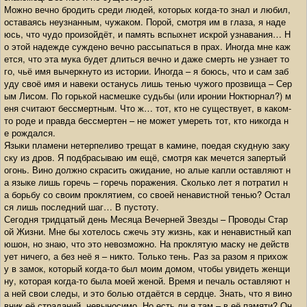
Можно вечно бродить среди людей, которых когда-то знал и любил,
оставаясь неузнанным, чужаком. Порой, смотря им в глаза, я наде
юсь, что чудо произойдёт, и память вспыхнет искрой узнавания… Н
о этой надежде суждено вечно рассыпаться в прах. Иногда мне каж
ется, что эта мука будет длиться вечно и даже смерть не узнает то
го, чьё имя вычеркнуто из истории. Иногда – я боюсь, что и сам заб
уду своё имя и навеки останусь лишь тенью чужого прозвища – Сер
ым Лисом. По горькой насмешке судьбы (или иронии Ноктюрнал?) м
еня считают бессмертным. Что ж… тот, кто не существует, в каком-
то роде и правда бессмертен – не может умереть тот, кто никогда н
е рождался.
Языки пламени нетерпеливо трещат в камине, поедая скудную заку
ску из дров. Я подбрасываю им ещё, смотря как мечется запертый
огонь. Вино должно скрасить ожидание, но алые капли оставляют н
а языке лишь горечь – горечь поражения. Сколько лет я потратил н
а борьбу со своим проклятием, со своей ненавистной тенью? Остал
ся лишь последний шаг… В пустоту.
Сегодня тридцатый день Месяца Вечерней Звезды – Проводы Стар
ой Жизни. Мне бы хотелось сжечь эту жизнь, как и ненавистный кап
юшон, но знаю, что это невозможно. На проклятую маску не действ
ует ничего, а без неё я – никто. Только тень. Раз за разом я прихож
у в замок, который когда-то был моим домом, чтобы увидеть женщи
ну, которая когда-то была моей женой. Время и печаль оставляют н
а ней свои следы, и это болью отдаётся в сердце. Знать, что я вино
вник её страданий, невыносимо. Но есть ли я там – в её памяти? Он