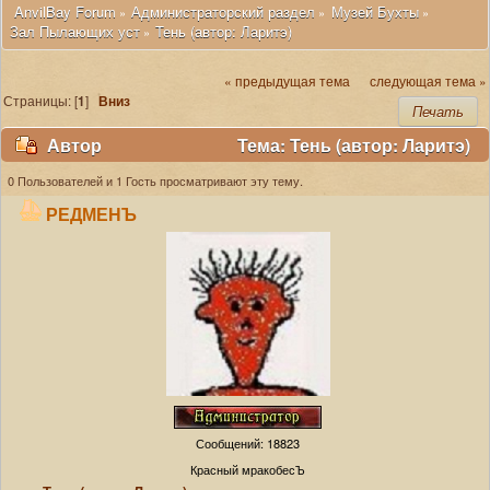
 AnvilBay Forum
Администраторский раздел
Музей Бухты
»
»
»
Зал Пылающих уст
Тень (автор: Ларитэ)
»
« предыдущая тема
следующая тема »
Страницы: [
1
]
Вниз
Печать
Автор
Тема: Тень (автор: Ларитэ)
(Прочитано 19323 раз)
0 Пользователей и 1 Гость просматривают эту тему.
РЕДМЕНЪ
Сообщений: 18823
Красный мракобесЪ