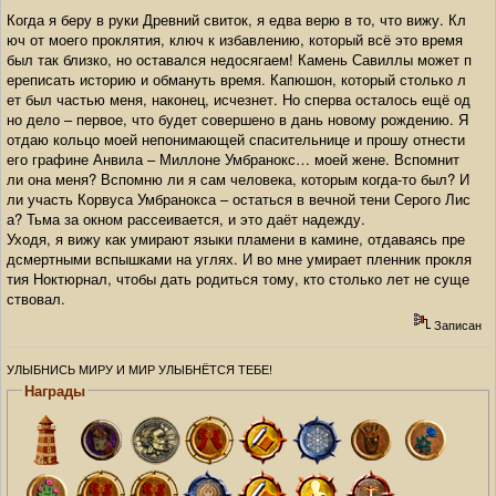
Когда я беру в руки Древний свиток, я едва верю в то, что вижу. Кл
юч от моего проклятия, ключ к избавлению, который всё это время
был так близко, но оставался недосягаем! Камень Савиллы может п
ереписать историю и обмануть время. Капюшон, который столько л
ет был частью меня, наконец, исчезнет. Но сперва осталось ещё од
но дело – первое, что будет совершено в дань новому рождению. Я
отдаю кольцо моей непонимающей спасительнице и прошу отнести
его графине Анвила – Миллоне Умбранокс… моей жене. Вспомнит
ли она меня? Вспомню ли я сам человека, которым когда-то был? И
ли участь Корвуса Умбранокса – остаться в вечной тени Серого Лис
а? Тьма за окном рассеивается, и это даёт надежду.
Уходя, я вижу как умирают языки пламени в камине, отдаваясь пре
дсмертными вспышками на углях. И во мне умирает пленник прокля
тия Ноктюрнал, чтобы дать родиться тому, кто столько лет не суще
ствовал.
Записан
УЛЫБНИСЬ МИРУ И МИР УЛЫБНЁТСЯ ТЕБЕ!
Награды