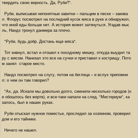
твердить свою верность. Да, Руби?".
Руби, выписывая непонятные завитки – пальцем в песке – закива
л. Флорус посмотрел на последний кусок мяса в руке и обнаружил,
что иной еды больше нет. А история может затянуться. Угадав мыс
ль, Нандэ тронул данмера за плечо.
"Руби, будь добр. Достань еще мяса".
Тот кивнул, встал и отошел к походному мешку, откуда выудил та
ру с мясом. Нанизал это все на сучки и приставил к кострищу. Пото
м занял старое место.
Нандэ посмотрел на слугу, потом на беглеца – и вслух припомни
л: о чем он там говорил?
"Ах, да. Искали мы довольно долго, сменили несколько городов (н
е обошлось без жертв), и все-таки напали на след. "Мистериум", ка
залось, был в наших руках.
Руби отыскал нужное поместье, проследил за хозяином, проверил
дом и его тайники.
Ничего не нашел.