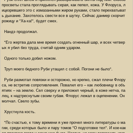
просветы стала проглядывать серая, как пепел, кожа. У Флоруса, л
ицезревшего это с измазанными жиром руками, стало перехватыват
ь дыхание. Захотелось свести все в шутку. Сейчас данмер скорчит
рожицу и "Ха-ха!", будет смех.
Нандэ продолжал.
"Его жертва дала мне время создать огненный шар, и всех четвер
ых я убил без труда, считай одним ударом.
Одного только добил ножом.
Труп моего бедного Руби утащил с собой. Погони не было".
Руби размотал повязки и осторожно, но крепко, сжал плечи Флору
са, не встретив сопротивления. Повалил его – как любовницу в объ
ятиях – на землю. Сел сверху и приложил черный, в коже нетча, па
лец, к надтреснутым своим губам. Флорус лежал в оцепенении. Он
молчал. Свело зубы.
Хрустнула кость.
"По счастью, к тому времени я уже прочел много литературы о ма
гии, среди которых было и пару томов "О подготовке тел". И кое-как
ая практика тогда у меня уже была. Честно, не могу вспомнить имя