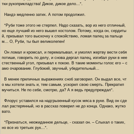
тки рукоприкладства! Дикое, дикое дело…".
Нандэ медленно затих. А потом продолжил.
"Руби тоже этого не стерпел. Надо сказать, вор из него отличный,
но еще лучший из него вышел костолом. Потому, когда он, сердиты
й, призывал того выскочку к спокойствию, ломая палец за пальце
м… О, Руби, ты был великолепен!
Он ломал и кромсал, и перемалывал, и умолял жертву вести себя
потише, говорить по делу, и снова дергал палец, изгибал руки в нее
стественный угол, призывал к покою. В такие моменты голос его – с
амо очарование. Глубокий, звучный, убедительный…
В менее приличных выражениях сноб заговорил. Он выдал все, чт
о мы хотели знать и, тем самым, ускорил свою смерть. Прекратил
мучиться. Не по себе, смотрю, да? А я ведь предупреждал".
Флорус уставился на надгрызенный кусок мяса в руке. Вид он сде
лал растерянный, но в рассказ поверил не до конца. Однако, жутко
вато.
"Признаться, неожиданное дельце, - сказал он. – Слыхал о таких,
но все из третьих рук…".