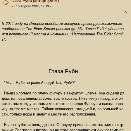
Глаза Руби (автор: gre-M)
«
15 Апреля 2013, 17:19 »
:
0
В 2011 году на Втором всеобщем конкурсе прозы русскоязычного
сообщества The Elder Scrolls рассказ
gre-M
'а "Глаза Руби" удостои
лся почётного III места в номинации "Направление The Elder Scroll
s".
Глаза Руби
"Мы с Руби не разлей вода! Так, Руби?"
Нандэ хлопнул по плечу фигуру в закрытом шлеме, оба сидели ря
дом, на поваленном стволе, возле костра. Пять минут назад в этом,
сокрытом между скалами местечке появился Флорус и нашел паро
чку на тех же местах. Тайник облюбован гильдией и, по большей ча
сти, только воры и знают о месте его расположения.
Была глубокая ночь, до того Флорусу пришлось смываться от стр
ажи из Силграда и потому он не стал озадачиваться личностями сл