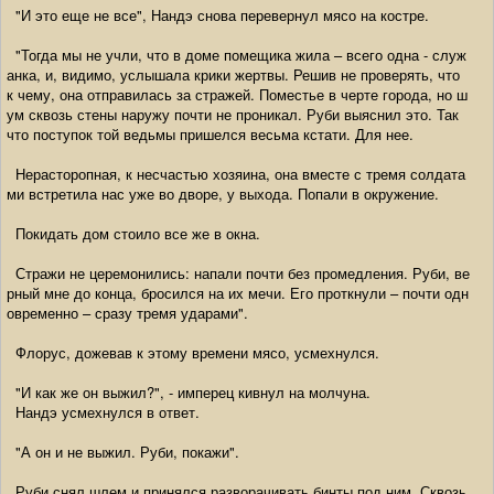
"И это еще не все", Нандэ снова перевернул мясо на костре.
"Тогда мы не учли, что в доме помещика жила – всего одна - служ
анка, и, видимо, услышала крики жертвы. Решив не проверять, что
к чему, она отправилась за стражей. Поместье в черте города, но ш
ум сквозь стены наружу почти не проникал. Руби выяснил это. Так
что поступок той ведьмы пришелся весьма кстати. Для нее.
Нерасторопная, к несчастью хозяина, она вместе с тремя солдата
ми встретила нас уже во дворе, у выхода. Попали в окружение.
Покидать дом стоило все же в окна.
Стражи не церемонились: напали почти без промедления. Руби, ве
рный мне до конца, бросился на их мечи. Его проткнули – почти одн
овременно – сразу тремя ударами".
Флорус, дожевав к этому времени мясо, усмехнулся.
"И как же он выжил?", - имперец кивнул на молчуна.
Нандэ усмехнулся в ответ.
"А он и не выжил. Руби, покажи".
Руби снял шлем и принялся разворачивать бинты под ним. Сквозь