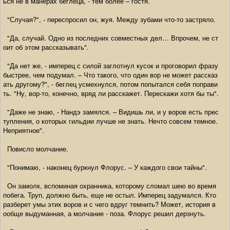
ься не в манерах беглеца, - тем более – гостя.
"Случая?", - переспросил он, жуя. Между зубами что-то застряло.
"Да, случай. Одно из последних совместных дел… Впрочем, не ст
оит об этом рассказывать".
"Да нет же, - имперец с силой заглотнул кусок и проговорил фразу
быстрее, чем подумал. – Что такого, что один вор не может рассказ
ать другому?", - беглец усмехнулся, потом попытался себя поправи
ть. "Ну, вор-то, конечно, вряд ли расскажет. Перескажи хотя бы ты".
"Даже не знаю, - Нандэ замялся. – Видишь ли, и у воров есть прес
тупления, о которых гильдии лучше не знать. Нечто совсем темное.
Неприятное".
Повисло молчание.
"Понимаю, - наконец буркнул Флорус. – У каждого свои тайны".
Он замолк, вспоминая охранника, которому сломал шею во время
побега. Труп, должно быть, еще не остыл. Имперец задумался. Кто
разберет умы этих воров и с чего вдруг темнить? Может, история в
ообще выдуманная, а молчание - поза. Флорус решил дерзнуть.