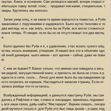
окупал. Книги, в основном. Сам увлекался магией, вскоре открыл н
ебольшую лавку зелий, плюс… продавал кое-какие, специальные, т
овары. Крутились мы неплохо.
Затем умер отец, я на какое-то время вернулся в поместье, а Руби
заканчивал с поручениями и задержался. Было жутко тоскливо в те
два месяца, но и, как знать, если бы не Руби, все могло сложиться
иначе теперь. Я говорю: если бы он не отсутствовал эти два месяц
а.
Было одиноко без Руби и я, к удивлению, стал искать чужого общ
ества, искать внимания, утешения. И нашел все это в объятиях одн
ой юной данмерки, чьего имени – вот ирония – сейчас даже не помн
ю.
С кем не бывает?! Важно только, что именно она поведала о весь
ма редкой, могущественной книге, и прелесть ее была не столь в р
едкости и силе, сколь… Лично для меня было бы наслаждением пр
осто потрогать ее корешок. Насладиться запахом страниц. Если от
запаха вообще что-то осталось.
Возбужденный информацией, я двинулся навстречу Руби, мы сви
делись в Рифтене и там, словно в лихорадке, принялись поднимат
ь все наши связи, дабы найти "Мистериум". Вернее сказать, лихора
дкой мучился только я, для Руби это был лишь вызов – и шанс под