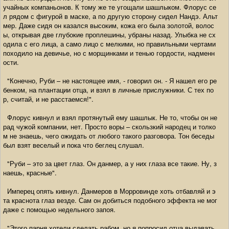
учайных компаньонов. К тому же те угощали шашлыком. Флорус се
л рядом с фигурой в маске, а по другую сторону сидел Нандэ. Альт
мер. Даже сидя он казался высоким, кожа его была золотой, волос
ы, открывая две глубокие проплешины, убраны назад. Улыбка не сх
одила с его лица, а само лицо с мелкими, но правильными чертами
походило на девичье, но с морщинками и тенью гордости, надменн
ости.
"Конечно, Руби – не настоящее имя, - говорил он. - Я нашел его ре
бенком, на плантации отца, и взял в личные прислужники. С тех по
р, считай, и не расстаемся!".
Флорус кивнул и взял протянутый ему шашлык. Не то, чтобы он не
рад чужой компании, нет. Просто воры – скользкий народец и толко
м не знаешь, чего ожидать от любого такого разговора. Тон беседы
был взят веселый и пока что беглец слушал.
"Руби – это за цвет глаз. Он данмер, а у них глаза все такие. Ну, з
наешь, красные".
Имперец опять кивнул. Данмеров в Морровинде хоть отбавляй и э
та краснота глаз везде. Сам он добиться подобного эффекта не мог
даже с помощью недельного запоя.
"Этого парня хотели сделать рабом, но я попросил отца выдавать