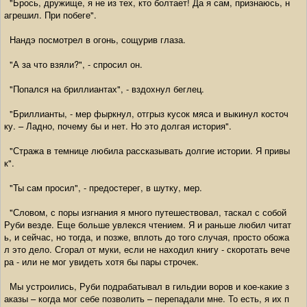
"Брось, дружище, я не из тех, кто болтает! Да я сам, признаюсь, н
агрешил. При побеге".
Нандэ посмотрел в огонь, сощурив глаза.
"А за что взяли?", - спросил он.
"Попался на бриллиантах", - вздохнул беглец.
"Бриллианты, - мер фыркнул, отгрыз кусок мяса и выкинул косточ
ку. – Ладно, почему бы и нет. Но это долгая история".
"Стража в темнице любила рассказывать долгие истории. Я привы
к".
"Ты сам просил", - предостерег, в шутку, мер.
"Словом, с поры изгнания я много путешествовал, таскал с собой
Руби везде. Еще больше увлекся чтением. Я и раньше любил читат
ь, и сейчас, но тогда, и позже, вплоть до того случая, просто обожа
л это дело. Сгорал от муки, если не находил книгу - скоротать вече
ра - или не мог увидеть хотя бы пары строчек.
Мы устроились, Руби подрабатывал в гильдии воров и кое-какие з
аказы – когда мог себе позволить – перепадали мне. То есть, я их п