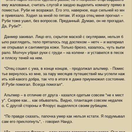
ему жалованье, считать слугой и заодно выделить комнату прямо в
поместье. Руби не возражал. Его это, наверное, еще сильней ко мн
е привязало. Ходил за мной по пятам. И когда отец меня прогнал –
Руби тоже ушел, без вопросов. Преданный. Думаю, он не прогадал.
Да, Руби?".
Данмер закивал. Лицо его, скрытое маской с окулярами, нельзя б
ыло разглядеть, тело пряталось под доспехом – нетч – и материал
не открывал и сантиметра кожи. Только брюхо, казалось, чуть выпи
рало. Молчун убрал руки с груди – на колени - и уставился в песок
и пляску теней на нем.
"Отец сошел с ума, в конце концов, - продолжал альтмер. - Помес
тье вернулось ко мне, за пару месяцев путешествий мы успели наж
ить кой-какого добра, так что в итоге я даже приумножил состояние.
И Руби помогал. Всегда помогал".
Альтмер – в отличие от друга - казался одетым совсем "не к мест
у". Скорее как… как обыватель. Видно, плантация совсем недалек
о. С другой стороны и Флорус выделялся своим рубищем.
"По правде сказать, папочка умер как нельзя кстати. Я подумывал
сам его прихлопнуть", - говорил Нандэ.
"Да, - заметил Флорус, - эдак всегда вовремя получается. Оно тол