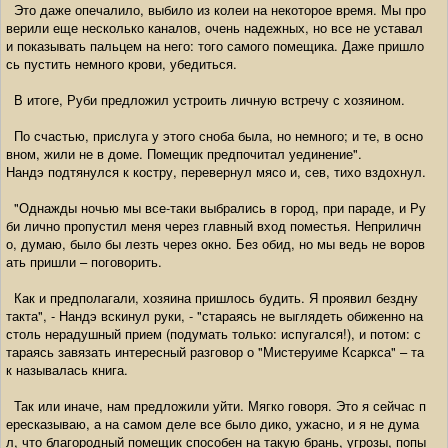
Это даже опечалило, выбило из колеи на некоторое время. Мы про
верили еще несколько каналов, очень надежных, но все не уставал
и показывать пальцем на него: того самого помещика. Даже пришло
сь пустить немного крови, убедиться.
В итоге, Руби предложил устроить личную встречу с хозяином.
По счастью, прислуга у этого сноба была, но немного; и те, в осно
вном, жили не в доме. Помещик предпочитал уединение".
Нандэ подтянулся к костру, перевернул мясо и, сев, тихо вздохнул.
"Однажды ночью мы все-таки выбрались в город, при параде, и Ру
би лично пропустил меня через главный вход поместья. Неприличн
о, думаю, было бы лезть через окно. Без обид, но мы ведь не воров
ать пришли – поговорить.
Как и предполагали, хозяина пришлось будить. Я проявил бездну
такта", - Нандэ вскинул руки, - "стараясь не выглядеть обиженно на
столь нерадушный прием (подумать только: испугался!), и потом: с
тараясь завязать интересный разговор о "Мистеруиме Ксаркса" – та
к называлась книга.
Так или иначе, нам предложили уйти. Мягко говоря. Это я сейчас п
ересказываю, а на самом деле все было дико, ужасно, и я не дума
л, что благородный помещик способен на такую брань, угрозы, попы