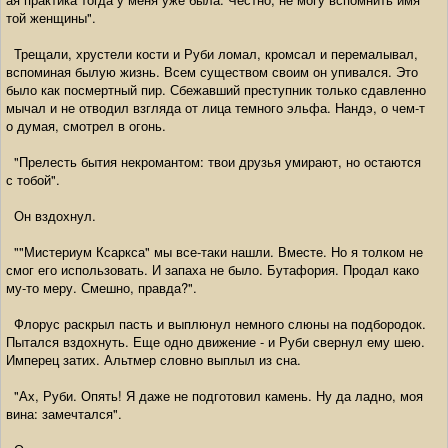
той женщины".
Трещали, хрустели кости и Руби ломал, кромсал и перемалывал,
вспоминая былую жизнь. Всем существом своим он упивался. Это
было как посмертный пир. Сбежавший преступник только сдавленно
мычал и не отводил взгляда от лица темного эльфа. Нандэ, о чем-т
о думая, смотрел в огонь.
"Прелесть бытия некромантом: твои друзья умирают, но остаются
с тобой".
Он вздохнул.
""Мистериум Ксаркса" мы все-таки нашли. Вместе. Но я толком не
смог его использовать. И запаха не было. Бутафория. Продал како
му-то меру. Смешно, правда?".
Флорус раскрыл пасть и выплюнул немного слюны на подбородок.
Пытался вздохнуть. Еще одно движение - и Руби свернул ему шею.
Имперец затих. Альтмер словно выплыл из сна.
"Ах, Руби. Опять! Я даже не подготовил камень. Ну да ладно, моя
вина: замечтался".