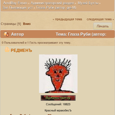
 AnvilBay Forum
Администраторский раздел
Музей Бухты
»
»
»
Зал Пылающих уст
Глаза Руби (автор: gre-M)
»
« предыдущая тема
следующая тема »
Страницы: [
1
]
Вниз
Печать
Автор
Тема: Глаза Руби (автор:
gre-M) (Прочитано 19778 раз)
0 Пользователей и 1 Гость просматривают эту тему.
РЕДМЕНЪ
Сообщений: 18823
Красный мракобесЪ