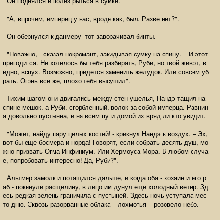
Он поднялся и полез рыться в сумке.
"А, впрочем, имперец у нас, вроде как, был. Разве нет?".
Он обернулся к данмеру: тот заворачивал бинты.
"Неважно, - сказал некромант, закидывая сумку на спину. – И этот
пригодится. Не хотелось бы тебя разбирать, Руби, но твой живот, в
идно, вспух. Возможно, придется заменить желудок. Или совсем уб
рать. Огонь все же, плохо тебя высушил".
Тихим шагом они двигались между стен ущелья, Нандэ тащил на
спине мешок, а Руби, сгорбленный, волок за собой имперца. Равнин
а довольно пустынна, и на всем пути домой их вряд ли кто увидит.
"Может, найду пару целых костей! - крикнул Нандэ в воздух. – Эх,
вот бы еще босмера и норда! Говорят, если собрать десять душ, мо
жно призвать Огма Инфиниум. Или Хермоуса Мора. В любом случа
е, попробовать интересно! Да, Руби?".
Альтмер замолк и потащился дальше, и когда оба - хозяин и его р
аб - покинули расщелину, в лицо им дунул еще холодный ветер. Зд
есь редкая зелень граничила с пустыней. Здесь ночь уступала мес
то дню. Сквозь разорванные облака – лохмотья – розовело небо.