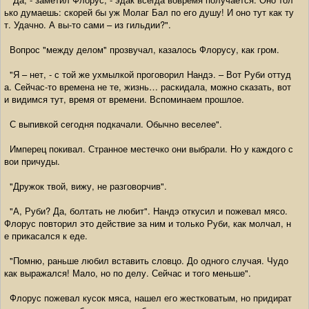
ько думаешь: скорей бы уж Молаг Бал по его душу! И оно тут как ту
т. Удачно. А вы-то сами – из гильдии?".
Вопрос "между делом" прозвучал, казалось Флорусу, как гром.
"Я – нет, - с той же ухмылкой проговорил Нандэ. – Вот Руби оттуд
а. Сейчас-то времена не те, жизнь… раскидала, можно сказать, вот
и видимся тут, время от времени. Вспоминаем прошлое.
С выпивкой сегодня подкачали. Обычно веселее".
Имперец покивал. Странное местечко они выбрали. Но у каждого с
вои причуды.
"Дружок твой, вижу, не разговорчив".
"А, Руби? Да, болтать не любит". Нандэ откусил и пожевал мясо.
Флорус повторил это действие за ним и только Руби, как молчал, н
е прикасался к еде.
"Помню, раньше любил вставить словцо. До одного случая. Чудо
как выражался! Мало, но по делу. Сейчас и того меньше".
Флорус пожевал кусок мяса, нашел его жестковатым, но придират