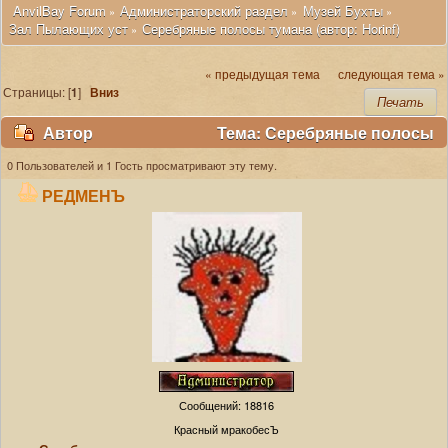
 AnvilBay Forum
Администраторский раздел
Музей Бухты
»
»
»
Зал Пылающих уст
Серебряные полосы тумана (автор: Horinf)
»
« предыдущая тема
следующая тема »
Страницы: [
1
]
Вниз
Печать
Автор
Тема: Серебряные полосы
тумана (автор: Horinf) (Прочитано 20378 раз)
0 Пользователей и 1 Гость просматривают эту тему.
РЕДМЕНЪ
Сообщений: 18816
Красный мракобесЪ