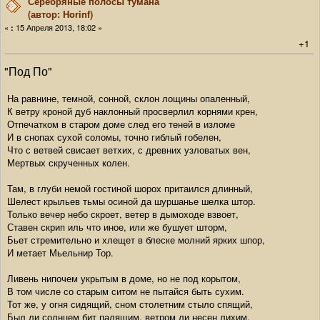
Серебряные полосы тумана
(автор: Horinf)
«
15 Апреля 2013, 18:02 »
:
+1
"Под По"
На равнине, темной, сонной, склон лощины опаленный,
К ветру кроной дуб наклонный просверлил корнями крен,
Отпечатком в старом доме след его теней в изломе
И в снопах сухой соломы, точно гиблый гобелен,
Что с ветвей свисает ветхих, с древних узловатых вен,
Мертвых скрученных колен.
Там, в глуби немой гостиной шорох притаился длинный,
Шелест крыльев тьмы осиной да шуршанье шелка штор.
Только вечер небо скроет, ветер в дымоходе взвоет,
Ставен скрип иль что иное, или же бушует шторм,
Бьет стремительно и хлещет в блеске молний ярких шпор,
И метает Мьельнир Тор.
Ливень нипочем укрытым в доме, но не под корытом,
В том числе со старым ситом не пытайся быть сухим.
Тот же, у огня сидящий, сном столетним стыло спящий,
Был ли солнцем бит палящим, ветром ли несен лихим,