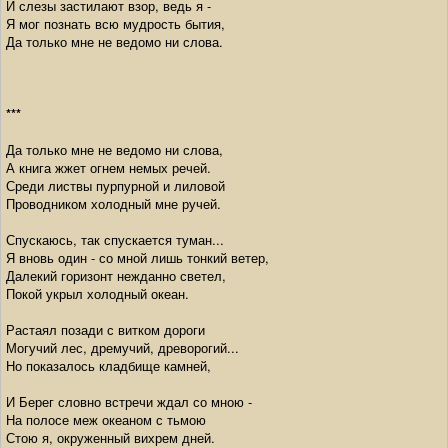
И слезы застилают взор, ведь я -
Я мог познать всю мудрость бытия,
Да только мне не ведомо ни слова.
***
Да только мне не ведомо ни слова,
А книга жжет огнем немых речей.
Среди листвы пурпурной и лиловой
Проводником холодный мне ручей.
Спускаюсь, так спускается туман...
Я вновь один - со мной лишь тонкий ветер,
Далекий горизонт нежданно светел,
Покой укрыл холодный океан.
Растаял позади с витком дороги
Могучий лес, дремучий, древорогий...
Но показалось кладбище камней,
И Берег словно встречи ждал со мною -
На полосе меж океаном с тьмою
Стою я, окруженный вихрем дней.