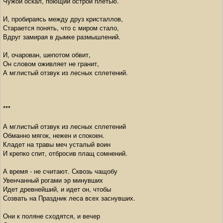
Чужой оскал, поющий острой плетью.
И, пробираясь между друз кристаллов,
Старается понять, что с миром стало,
Вдруг замирая в дымке размышлений.
И, очарован, шепотом обвит,
Он словом оживляет не гранит,
А мглистый отзвук из лесных сплетений.
***
А мглистый отзвук из лесных сплетений
Обманно мягок, нежен и спокоен.
Кладет на травы меч усталый воин
И крепко спит, отбросив плащ сомнений.
А время - не считают. Сквозь чащобу
Увенчанный рогами эр минувших
Идет древнейший, и идет он, чтобы
Созвать на Праздник леса всех заснувших.
Они к поляне сходятся, и вечер