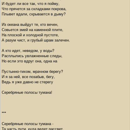
И будет ли все так, что я пойму,
Что прячется за складками покрова,
Плывет вдали, скрывается в дыму?
Из океана выйдут те, кто вечен,
Совьется змей на каменной плите,
На плоской и холодной пустоте,
А разум чист, и грубый шрам залечен.
А кто идет, неведом, у воды?
Расплылись увлажненные следы,
Но если это вдруг она, одна на
Пустынно-тихом, мрачном берегу?
И я за ней, все позабыв, бегу,
Ведь я уже давно не стерегу
Серебряные полосы тумана!
***
Серебряные полосы тумана -
Та часть пути, куда ведет рассвет,