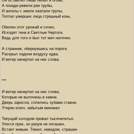
А позади ревели рая трубы,
И ангелы с земли хватали трупы,
Топтал умерших лица страшный конь.
Обилен этот урожай и сочен,
Исходят тени в Светлые Чертоги,
Ведь для того и был тот меч наточен.
А странник, обернувшись на пороге,
Раскрыл ладони воздуху едва,
И ветер начертил на них слова.
***
И ветер начертил на них слова,
Которые не выточены в камне.
Дверь заросла, сплелись зубами ставни,
Утерян ключ, забытым миновал
Текущий холодом провал тысячелетья.
Улегся прах, но разум не погашен,
Встает живым. Тяжел, неведом, страшен