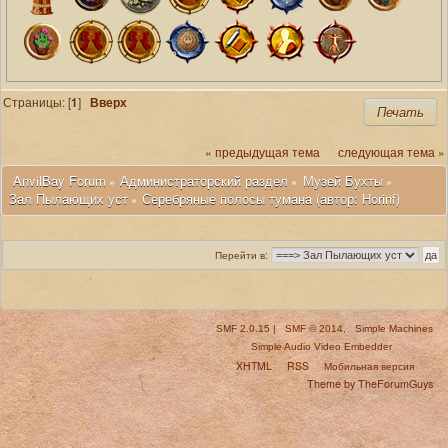
Страницы: [
1
]
Вверх
Печать
« предыдущая тема
следующая тема »
 AnvilBay Forum
Администраторский раздел
Музей Бухты
»
»
»
Зал Пылающих уст
Серебряные полосы тумана (автор: Horinf)
»
Перейти в:
SMF 2.0.15
|
SMF © 2014
,
Simple Machines
Simple Audio Video Embedder
XHTML
RSS
Мобильная версия
Theme by TheForumGuys