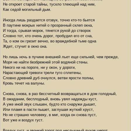
Не откроет старой тайны, тускло тлеющей над ним,
Как седой могильный дым.
Иногда лишь раздается отзвук, точно кто-то бьется
В паутине мокрых нитей о прозрачный склеп окна,
И тогда, срывая морок, тянется рукой до створок
Словно тот, кто очень дорог, пробудил его от сна,
Та, о ком он грезит вечно, во враждебной тьме одна
Ждет, стучит в окно она.
Но лишь ночь в пучине внешней льет еще сильней, чем прежде,
Моря не найти безбрежней этой водяной стены.
Никого ни на пороге, ни у окон, у дороги,
Нарастающей тревоги трели туго сплетены,
Словно древний дуб очнулся, ветви ярости полны,
Кровь течет на валуны.
Снова, снова, в раз бессчетный возвращаться в дом голодный,
В ожидании, бесплодный, вновь увял надежды куст,
А уже иной звук слышен, будто кто снаружи дышит,
Или пламя в пасти пышет, заглушая жуткий хруст,
Но не страшно человеку, в миг, когда он снова пуст,
Вот уже и воздух густ.
Воздух густ, и звонкий топот под неслышный духов шепот,