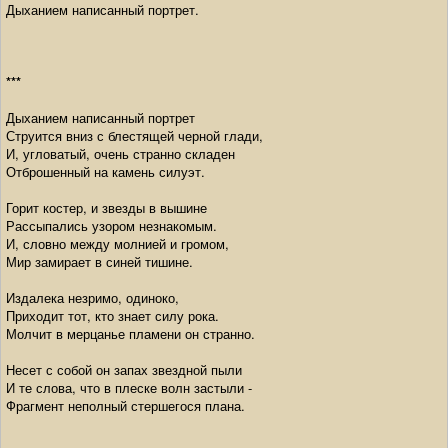
Дыханием написанный портрет.
***
Дыханием написанный портрет
Струится вниз с блестящей черной глади,
И, угловатый, очень странно складен
Отброшенный на камень силуэт.
Горит костер, и звезды в вышине
Рассыпались узором незнакомым.
И, словно между молнией и громом,
Мир замирает в синей тишине.
Издалека незримо, одиноко,
Приходит тот, кто знает силу рока.
Молчит в мерцанье пламени он странно.
Несет с собой он запах звездной пыли
И те слова, что в плеске волн застыли -
Фрагмент неполный стершегося плана.