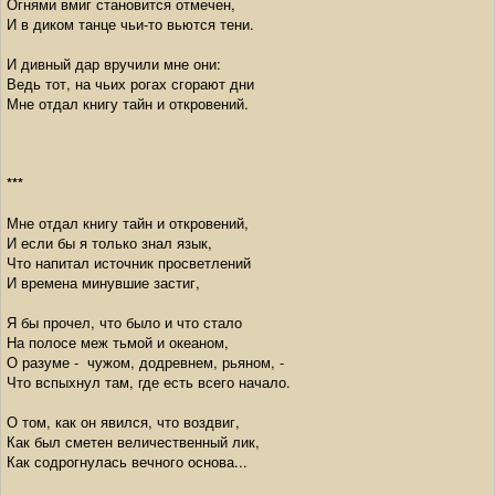
Огнями вмиг становится отмечен,
И в диком танце чьи-то вьются тени.
И дивный дар вручили мне они:
Ведь тот, на чьих рогах сгорают дни
Мне отдал книгу тайн и откровений.
***
Мне отдал книгу тайн и откровений,
И если бы я только знал язык,
Что напитал источник просветлений
И времена минувшие застиг,
Я бы прочел, что было и что стало
На полосе меж тьмой и океаном,
О разуме - чужом, додревнем, рьяном, -
Что вспыхнул там, где есть всего начало.
О том, как он явился, что воздвиг,
Как был сметен величественный лик,
Как содрогнулась вечного основа...