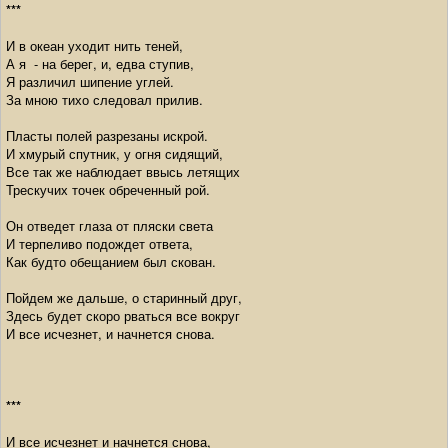
***
И в океан уходит нить теней,
А я - на берег, и, едва ступив,
Я различил шипение углей.
За мною тихо следовал прилив.
Пласты полей разрезаны искрой.
И хмурый спутник, у огня сидящий,
Все так же наблюдает ввысь летящих
Трескучих точек обреченный рой.
Он отведет глаза от пляски света
И терпеливо подождет ответа,
Как будто обещанием был скован.
Пойдем же дальше, о старинный друг,
Здесь будет скоро рваться все вокруг
И все исчезнет, и начнется снова.
***
И все исчезнет и начнется снова,