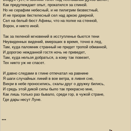
Как предупеждает опыт, прокатился за спиной.
Но не серафим небесный, и не пилигрим безвестный,
И не призрак бестелесный сел над аркою дверной,
Сел на белый бюст Афины, что на полке на стенной,
Ворон, и никто иной.
Так за пеленой мгновений в исступленье бьются тени
Неувиденных видений, вмерзших в время, точно в лед,
Там, куда паломник странный не придет тропой обманной,
И дорогою нежданной гостя ночь не приведет,
Там, куда нельзя добраться, а кому так повезет,
Тех никто уж не спасет.
И давно следами в глине отпечатал на равнине
Я шаги случайных линий в вое ветра, в ливня сне,
Вихри в небе проносились, скалы друг о дружку бились,
И средь этой дикой силы было так прекрасно мне,
Как лишь только раз бывало, среди гор, в чужой стране,
Где дары несут Луне.
***