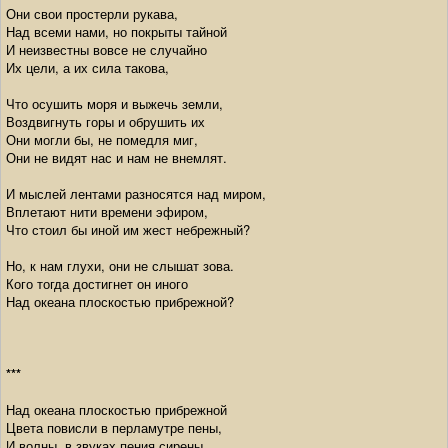
Они свои простерли рукава,
Над всеми нами, но покрыты тайной
И неизвестны вовсе не случайно
Их цели, а их сила такова,
Что осушить моря и выжечь земли,
Воздвигнуть горы и обрушить их
Они могли бы, не помедля миг,
Они не видят нас и нам не внемлят.
И мыслей лентами разносятся над миром,
Вплетают нити времени эфиром,
Что стоил бы иной им жест небрежный?
Но, к нам глухи, они не слышат зова.
Кого тогда достигнет он иного
Над океана плоскостью прибрежной?
***
Над океана плоскостью прибрежной
Цвета повисли в перламутре пены,
И волны, в звуках пения сирены,