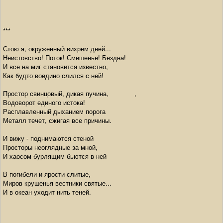
***
Стою я, окруженный вихрем дней...
Неистовство! Поток! Смешенье! Бездна!
И все на миг становится известно,
Как будто воедино слился с ней!
Простор свинцовый, дикая пучина, ,
Водоворот единого истока!
Расплавленный дыханием порога
Металл течет, сжигая все причины.
И вижу - поднимаются стеной
Просторы неоглядные за мной,
И хаосом бурлящим бьются в ней
В погибели и ярости слитые,
Миров крушенья вестники святые...
И в океан уходит нить теней.