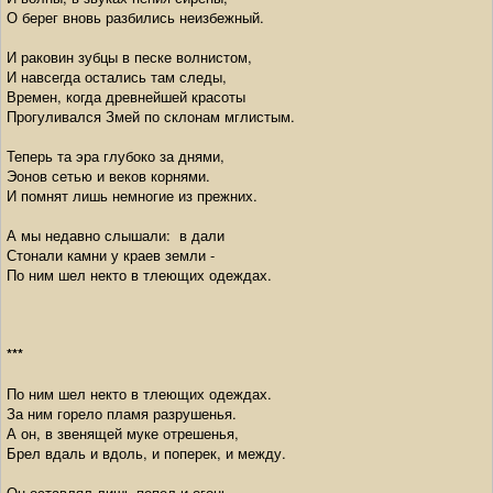
О берег вновь разбились неизбежный.
И раковин зубцы в песке волнистом,
И навсегда остались там следы,
Времен, когда древнейшей красоты
Прогуливался Змей по склонам мглистым.
Теперь та эра глубоко за днями,
Эонов сетью и веков корнями.
И помнят лишь немногие из прежних.
А мы недавно слышали: в дали
Стонали камни у краев земли -
По ним шел некто в тлеющих одеждах.
***
По ним шел некто в тлеющих одеждах.
За ним горело пламя разрушенья.
А он, в звенящей муке отрешенья,
Брел вдаль и вдоль, и поперек, и между.
Он оставлял лишь пепел и огонь,