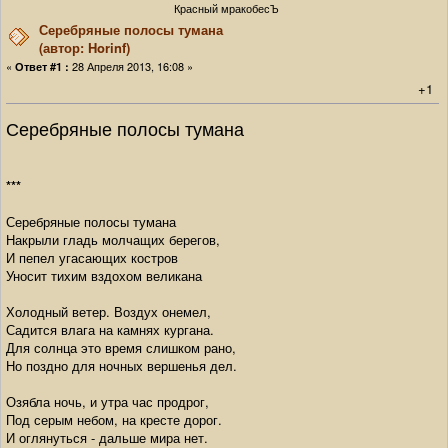
Красный мракобесЪ
Серебряные полосы тумана
(автор: Horinf)
«
28 Апреля 2013, 16:08 »
Ответ #1 :
+1
Серебряные полосы тумана
***
Серебряные полосы тумана
Накрыли гладь молчащих берегов,
И пепел угасающих костров
Уносит тихим вздохом великана
Холодный ветер. Воздух онемел,
Садится влага на камнях кургана.
Для солнца это время слишком рано,
Но поздно для ночных вершенья дел.
Озябла ночь, и утра час продрог,
Под серым небом, на кресте дорог.
И оглянуться - дальше мира нет.