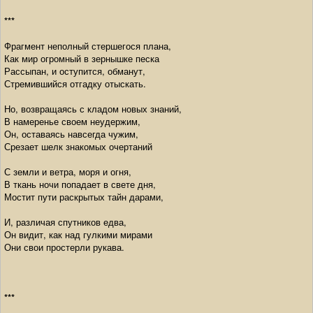
***
Фрагмент неполный стершегося плана,
Как мир огромный в зернышке песка
Рассыпан, и оступится, обманут,
Стремившийся отгадку отыскать.
Но, возвращаясь с кладом новых знаний,
В намеренье своем неудержим,
Он, оставаясь навсегда чужим,
Срезает шелк знакомых очертаний
С земли и ветра, моря и огня,
В ткань ночи попадает в свете дня,
Мостит пути раскрытых тайн дарами,
И, различая спутников едва,
Он видит, как над гулкими мирами
Они свои простерли рукава.
***