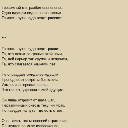
Тревожный миг разбил оцепененье,
Одно идущим видно направленье -
Та часть пути, куда ведет рассвет.
***
Та часть пути, куда ведет расвет,
Та, что лежит за гранью этой ночи,
Та, чей барьер так хрупок и непрочен,
Та, что слагается камнями лет,
Не оправдает ожиданье ждущих,
Преподнесет секреты без ключа -
Изменчиво горящая свеча,
Что гаснет, укрывая тьмой идущих.
Он лишь отделит от шага шаг,
Неразличимый сквозь текучий мрак,
Но наведет на путь. где есть ответ.
Она - лишь тех мгновений отражение,
Плывущее во мгле изображение,