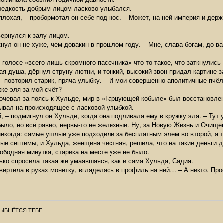
 редкость добрым лицом ласково улыбался.
плохая, – пробормотал он себе под нос. – Может, на ней империя и держ
вернулся к залу лицом.
кнул он не хуже, чем довакин в прошлом году. – Мне, слава богам, до в
 голосе «всего лишь скромного пасечника» что-то такое, что заткнулись
ая душа, дёрнул струну лютни, и тонкий, высокий звон придал картине 
– повторил старик, пряча улыбку. – И мои совершенно аполитичные пчёл
ке эля за мой счёт?
очевал за поясь к Хульде, мир в «Гарцующей кобыле» был восстановлен
ывал на происходящее с ласковой улыбкой.
, – подмигнул он Хульде, когда она подливала ему в кружку эля. – Тут 
ыло, но всё равно, нервы-то не железные. Ну, за Новую Жизнь и Очищен
екогда: самые ушлые уже подходили за бесплатным элем во второй, а то
ые септимы, и Хульда, женщина честная, решила, что на такие деньги д
ободная минутка, старика на месте уже не было.
нько спросила такая же умаявшаяся, как и сама Хульда, Садия.
овертела в руках монетку, вгляделась в профиль на ней… – А никто. Пр
ЫБНЁТСЯ ТЕБЕ!