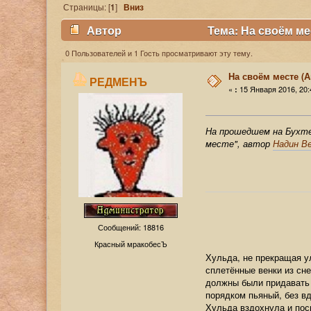
Страницы: [
1
]
Вниз
Автор
Тема: На своём ме
0 Пользователей и 1 Гость просматривают эту тему.
На своём месте (
РЕДМЕНЪ
«
15 Января 2016, 20:
:
На прошедшем на Бухте 
месте", автор
Надин В
Сообщений: 18816
Красный мракобесЪ
Хульда, не прекращая у
сплетённые венки из сн
должны были придавать 
порядком пьяный, без в
Хульда вздохнула и пос