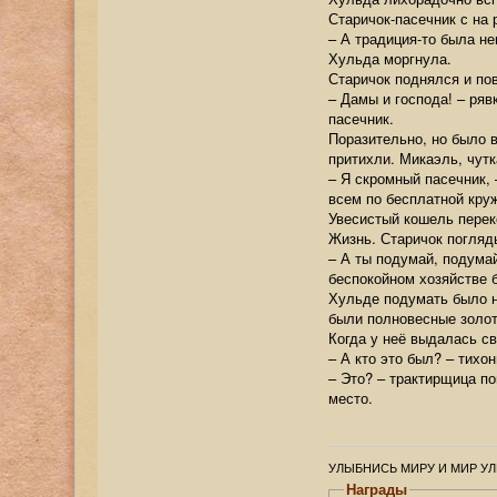
Старичок-пасечник с на
– А традиция-то была не
Хульда моргнула.
Старичок поднялся и по
– Дамы и господа! – ряв
пасечник.
Поразительно, но было в
притихли. Микаэль, чутк
– Я скромный пасечник, 
всем по бесплатной круж
Увесистый кошель перек
Жизнь. Старичок погляд
– А ты подумай, подумай
беспокойном хозяйстве б
Хульде подумать было н
были полновесные золот
Когда у неё выдалась св
– А кто это был? – тихо
– Это? – трактирщица п
место.
УЛЫБНИСЬ МИРУ И МИР УЛ
Награды