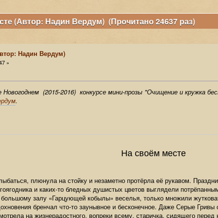
сте (Автор: Надин Вердум) (Прочитано 24637 раз)
Автор: Надин Вердум)
47 »
Новогоднем (2015-2016) конкурсе мини-прозы "Очищение и кружка бес
ердум
.
На своём месте
лыбаться, плюнула на стойку и незаметно протёрла её рукавом. Праздни
егоягодника и каких-то бледных душистых цветов выглядели потрёпанным
большому залу «Гарцующей кобылы» веселья, только множили жутковат
дохновения бренчал что-то заунывное и бесконечное. Даже Серые Гривы 
мотрела на жизнерадостного, вопреки всему, старичка, сидящего перед 