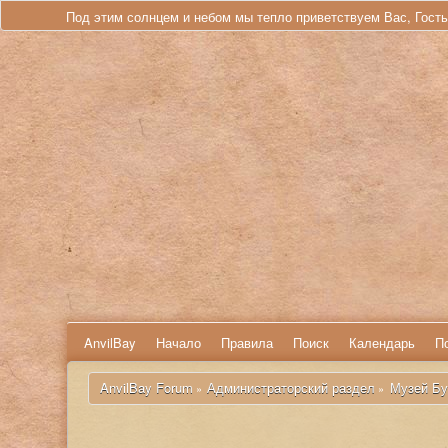
Под этим солнцем и небом мы тепло приветствуем Вас, Гост
AnvilBay
Начало
Правила
Поиск
Календарь
П
 AnvilBay Forum
Администраторский раздел
Музей Бу
»
»