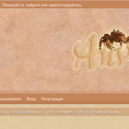
ь. Пожалуйста,
войдите
или
зарегистрируйтесь
.
ользователи
Вход
Регистрация
хты
Зал Пылающих уст
На своём месте (Автор: Надин Вердум)
»
»