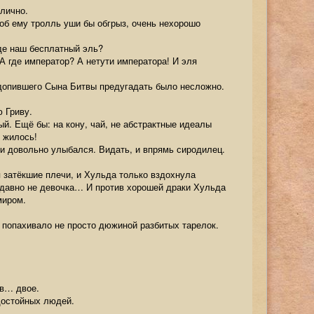
тлично.
чтоб ему тролль уши бы обгрыз, очень нехорошо
где наш бесплатный эль?
А где император? А нетути императора! И эля
едопившего Сына Битвы предугадать было несложно.
 Гриву.
й. Ещё бы: на кону, чай, не абстрактные идеалы
е жилось!
 и довольно улыбался. Видать, и впрямь сиродилец.
я затёкшие плечи, и Хульда только вздохнула
а давно не девочка… И против хорошей драки Хульда
миром.
же попахивало не просто дюжиной разбитых тарелок.
ов… двое.
достойных людей.