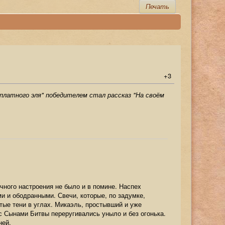
Печать
+3
платного эля" победителем стал рассказ "На своём
чного настроения не было и в помине. Наспех
и и ободранными. Свечи, которые, по задумке,
ые тени в углах. Микаэль, простывший и уже
с Сынами Битвы переругивались уныло и без огонька.
ней.