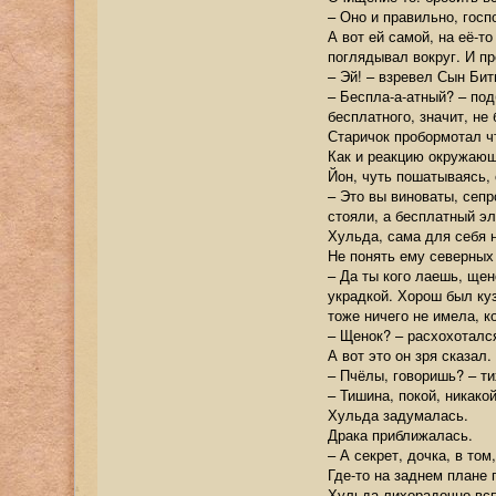
– Оно и правильно, госп
А вот ей самой, на её-т
поглядывал вокруг. И п
– Эй! – взревел Сын Бит
– Беспла-а-атный? – по
бесплатного, значит, не 
Старичок пробормотал ч
Как и реакцию окружаю
Йон, чуть пошатываясь,
– Это вы виноваты, сеп
стояли, а бесплатный эл
Хульда, сама для себя 
Не понять ему северных 
– Да ты кого лаешь, ще
украдкой. Хорош был ку
тоже ничего не имела, к
– Щенок? – расхохотался
А вот это он зря сказал
– Пчёлы, говоришь? – ти
– Тишина, покой, никако
Хульда задумалась.
Драка приближалась.
– А секрет, дочка, в то
Где-то на заднем плане
Хульда лихорадочно всп