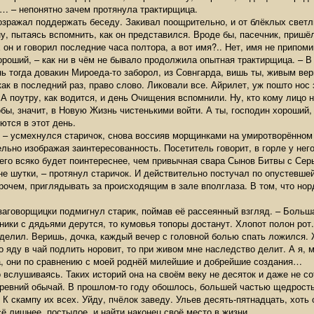
у… – непонятно зачем протянула трактирщица.
возражал поддержать беседу. Закивал поощрительно, и от блёклых свет
у, пытаясь вспомнить, как он представился. Вроде бы, пасечник, пришё
 он и говорил последние часа полтора, а вот имя?.. Нет, имя не припом
хороший, – как ни в чём не бывало продолжила опытная трактирщица. – 
ь тогда довакин Мироеда-то заборол, из Совнгарда, вишь ты, живым ве
как в последний раз, право слово. Ликовали все. Айрилет, уж пошто нос 
 поутру, как водится, и день Очищения вспомнили. Ну, кто кому лицо н
бы, значит, в Новую Жизнь чистенькими войти. А ты, господин хороший,
ются в этот день.
а, – усмехнулся старичок, снова воссияв морщинками на умиротворённом
льно изображая заинтересованность. Посетитель говорит, в горле у нег
 его всяко будет поинтереснее, чем привычная свара Сынов Битвы с Се
не шутки, – протянул старичок. И действительно постучал по опустевш
рочем, приглядывать за происходящим в зале вполглаза. В том, что норд
заговорщицки подмигнул старик, поймав её рассеянный взгляд. – Большая
ки с дядьями дерутся, то кумовья топоры достанут. Хлопот полон рот. 
бделил. Веришь, дочка, каждый вечер с головной болью спать ложился. 
о яду в чай подлить норовит, то при живом мне наследство делит. А я, м
а, они по сравнению с моей роднёй милейшие и добрейшие создания…
о вслушиваясь. Таких историй она на своём веку не десяток и даже не 
древний обычай. В прошлом-то году обошлось, большей частью щедрост
. К скампу их всех. Уйду, пчёлок заведу. Ульев десять-пятнадцать, хоть
ё лишнее, постылое, и найти наконец своё место в жизни.