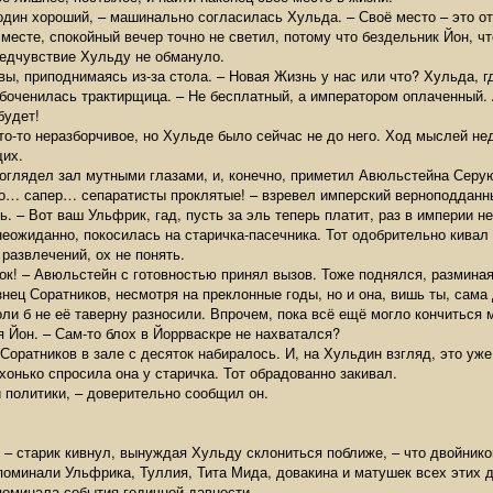
один хороший, – машинально согласилась Хульда. – Своё место – это о
о месте, спокойный вечер точно не светил, потому что бездельник Йон, 
редчувствие Хульду не обмануло.
вы, приподнимаясь из-за стола. – Новая Жизнь у нас или что? Хульда, 
дбоченилась трактирщица. – Не бесплатный, а императором оплаченный. 
будет!
то-то неразборчивое, но Хульде было сейчас не до него. Ход мыслей н
щих.
 оглядел зал мутными глазами, и, конечно, приметил Авюльстейна Серую
ро… сапер… сепаратисты проклятые! – взревел имперский верноподданны
ь. – Вот ваш Ульфрик, гад, пусть за эль теперь платит, раз в империи н
неожиданно, покосилась на старичка-пасечника. Тот одобрительно кивал
развлечений, ох не понять.
нок! – Авюльстейн с готовностью принял вызов. Тоже поднялся, размина
знец Соратников, несмотря на преклонные годы, но и она, вишь ты, сам
оли б не её таверну разносили. Впрочем, пока всё ещё могло кончиться 
 Йон. – Сам-то блох в Йоррваскре не нахватался?
. Соратников в зале с десяток набиралось. И, на Хульдин взгляд, это у
хонько спросила она у старичка. Тот обрадованно закивал.
й политики, – доверительно сообщил он.
м, – старик кивнул, вынуждая Хульду склониться поближе, – что двойник
 поминали Ульфрика, Туллия, Тита Мида, довакина и матушек всех этих 
оминала события годичной давности.