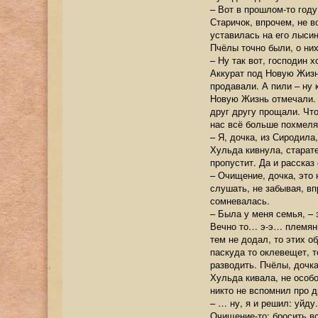
– Вот в прошлом-то год
Старичок, впрочем, не 
уставилась на его лысин
Пчёлы точно были, о них
– Ну так вот, господин 
Аккурат под Новую Жизн
продавали. А пили – ну 
Новую Жизнь отмечали. А
друг другу прощали. Что
нас всё больше похмеля
– Я, дочка, из Сиродил
Хульда кивнула, старате
пропустит. Да и рассказ
– Очищение, дочка, это 
слушать, не забывая, вп
сомневалась.
– Была у меня семья, – 
Вечно то… э-э… племянни
тем не додал, то этих о
паскуда то оклевещет, т
разводить. Пчёлы, дочк
Хульда кивала, не особ
никто не вспомнил про 
– … ну, я и решил: уйду
Очищение-то: бросить вс