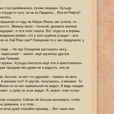
лых глаз разбежались лучики морщин. Хульда
л откуда-то чуть ли не из Предела… Или из Рифта?
иналось.
В прошлом-то году на Новую Жизнь как гуляли, эх…
рнулся. Эбониту было – почитай, дешевле железа
задирает, и та в пляс пошла. Вот тогда-то и впрямь
енароком разбил, кто у кого курёнка утащил – все
 не из Хай Рока сам? Очищение-то у них придумали, у
 лице. – Но про Очищение рассказать могу.
о пересыхает – значит, ещё кружечку-другую
рыми Гривами.
ей кружке. Хульда плеснула ещё эля и приготовилась
ам праздник без драки не в радость, она не
, богатая, но вот что дружная – сказать не могу.
А виноват кто? А кругом, получалось, я виноват. То
Жизни из-за них нормальной не видел. И ведь каждая
ожет, в гробу их всех видал. Я, может, пчёл хотел
сотню слышала. Сейчас её больше волновало, чтобы
ью довакина, а в этом…
 остаток дней спокойно проживу… Вот такое оно,