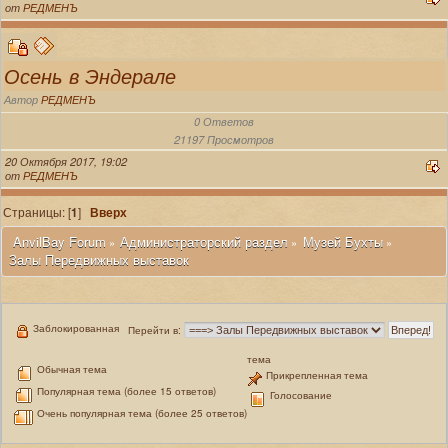
от
РЕДМЕНЪ
Осень в Эндерале
Автор
РЕДМЕНЪ
0 Ответов
21197 Просмотров
20 Октября 2017, 19:02
от
РЕДМЕНЪ
Страницы: [
1
]
Вверх
 AnvilBay Forum
Администраторский раздел
Музей Бухты
»
»
»
Залы Передвижных выставок
Заблокированная
Перейти в:
тема
Обычная тема
Прикрепленная тема
Популярная тема (более 15 ответов)
Голосование
Очень популярная тема (более 25 ответов)