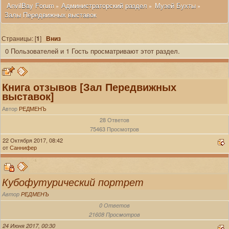
 AnvilBay Forum
Администраторский раздел
Музей Бухты
»
»
»
Залы Передвижных выставок
Страницы: [
1
]
Вниз
0 Пользователей и 1 Гость просматривают этот раздел.
Книга отзывов [Зал Передвижных
выставок]
Автор
РЕДМЕНЪ
28 Ответов
75463 Просмотров
22 Октября 2017, 08:42
от
Саннифер
Кубофутурический портрет
Автор
РЕДМЕНЪ
0 Ответов
21608 Просмотров
24 Июня 2017, 00:30