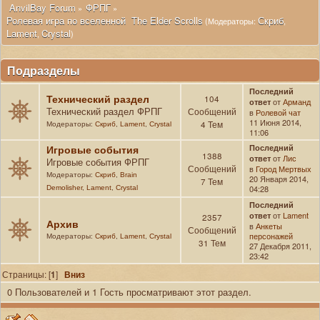
 AnvilBay Forum
ФРПГ
»
»
Ролевая игра по вселенной  The Elder Scrolls
Скриб
(Модераторы:
,
Lament
Crystal
,
)
Подразделы
Последний
Технический раздел
104
от
Арманд
ответ
Технический раздел ФРПГ
Сообщений
в
Ролевой чат
11 Июня 2014,
4 Тем
Модераторы:
Скриб
,
Lament
,
Crystal
11:06
Игровые события
Последний
1388
от
Лис
ответ
Игровые события ФРПГ
Сообщений
в
Город Мертвых
Модераторы:
Скриб
,
Brain
20 Января 2014,
7 Тем
04:28
Demolisher
,
Lament
,
Crystal
Последний
от
Lament
ответ
2357
Архив
в
Анкеты
Сообщений
персонажей
Модераторы:
Скриб
,
Lament
,
Crystal
31 Тем
27 Декабря 2011,
23:42
Страницы: [
1
]
Вниз
0 Пользователей и 1 Гость просматривают этот раздел.