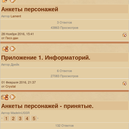
Анкеты персонажей
Автор
Lament
3 Ответов
43863 Просмотров
28 Ноября 2016, 15:41
от
Гвоз-дан
Приложение 1. Информаторий.
Автор Дрейк
6 Ответов
27083 Просмотров
01 Февраля 2016, 21:37
от
Crystal
Анкеты персонажей - принятые.
Автор MadeInUSSR
1
2
3
4
5
«
»
132 Ответов