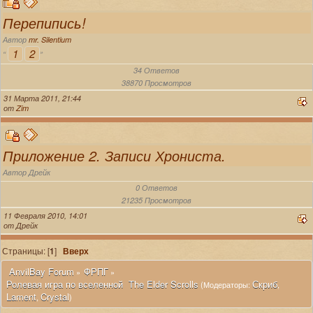
Перепипись!
Автор
mr. Silentium
1
2
«
»
34 Ответов
38870 Просмотров
31 Марта 2011, 21:44
от
Zim
Приложение 2. Записи Хрониста.
Автор Дрейк
0 Ответов
21235 Просмотров
11 Февраля 2010, 14:01
от Дрейк
Страницы: [
1
]
Вверх
 AnvilBay Forum
ФРПГ
»
»
Ролевая игра по вселенной  The Elder Scrolls
Скриб
(Модераторы:
,
Lament
Crystal
,
)