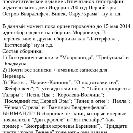
просветительское издание Отпечатанов типографии
издательского дома Индорил 700 год Первой эры
Остров Вварденфел, Вивек, Округ храма" ну и т.д.
В данный момент пока ориентировочно до 15 мая 2014
идет сбор средств на сборник Морровинд. В
перспективе и другие сборники как "Даггерфолл",
"Бэттлспайр" ну и т.д.
Состав сборника:
1) Все одиночные книги "Морровинда", "Трибунала" и
"Бладмуна".
2) Почти все записки + именные записки для
Неревара.
3) "Кость"; "Чарвич-Кониинг"; "О подготовке тел";
"Фейфолкен"; "Путеводители по..."; "Тайна принцессы
Талары"; "Песнь Яда"; "Королева-Волчица";
"Последний год Первой Эры"; "Танец в огне"; "Палла";
"Чёрная Стрела" и "Вампиры Вварденфелла".
ВНИМАНИЕ! В сборнике нет книг, которые впервые
появились в "Даггерфолле" и "Бэттлспайре" (как
пример - "Биография королевы Барензии"). "Тридцати
шести уроков Вивека" тоже нет - они изданы