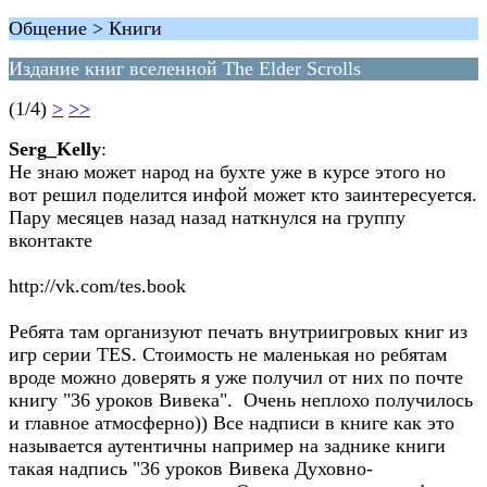
Общение > Книги
Издание книг вселенной The Elder Scrolls
(1/4)
>
>>
Serg_Kelly
:
Не знаю может народ на бухте уже в курсе этого но
вот решил поделится инфой может кто заинтересуется.
Пару месяцев назад назад наткнулся на группу
вконтакте
http://vk.com/tes.book
Ребята там организуют печать внутриигровых книг из
игр серии TES. Стоимость не маленькая но ребятам
вроде можно доверять я уже получил от них по почте
книгу "36 уроков Вивека". Очень неплохо получилось
и главное атмосферно)) Все надписи в книге как это
называется аутентичны например на заднике книги
такая надпись "36 уроков Вивека Духовно-