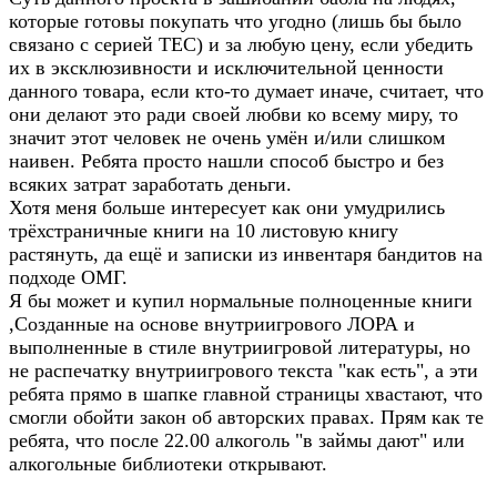
которые готовы покупать что угодно (лишь бы было
связано с серией ТЕС) и за любую цену, если убедить
их в эксклюзивности и исключительной ценности
данного товара, если кто-то думает иначе, считает, что
они делают это ради своей любви ко всему миру, то
значит этот человек не очень умён и/или слишком
наивен. Ребята просто нашли способ быстро и без
всяких затрат заработать деньги.
Хотя меня больше интересует как они умудрились
трёхстраничные книги на 10 листовую книгу
растянуть, да ещё и записки из инвентаря бандитов на
подходе ОМГ.
Я бы может и купил нормальные полноценные книги
,Созданные на основе внутриигрового ЛОРА и
выполненные в стиле внутриигровой литературы, но
не распечатку внутриигрового текста "как есть", а эти
ребята прямо в шапке главной страницы хвастают, что
смогли обойти закон об авторских правах. Прям как те
ребята, что после 22.00 алкоголь "в займы дают" или
алкогольные библиотеки открывают.