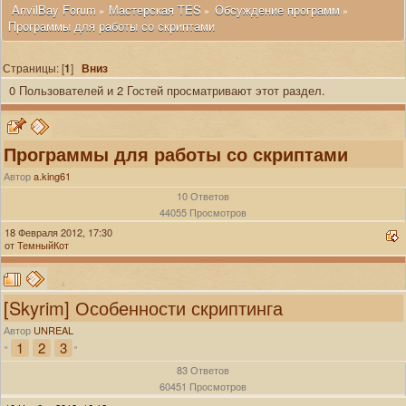
 AnvilBay Forum
Мастерская TES
Обсуждение программ
»
»
»
Программы для работы со скриптами
Страницы: [
1
]
Вниз
0 Пользователей и 2 Гостей просматривают этот раздел.
Программы для работы со скриптами
Автор
a.king61
10 Ответов
44055 Просмотров
18 Февраля 2012, 17:30
от
ТемныйКот
[Skyrim] Особенности скриптинга
Автор
UNREAL
1
2
3
«
»
83 Ответов
60451 Просмотров