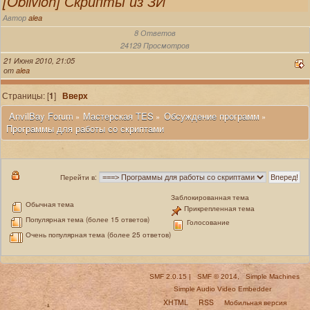
[Oblivion] Скрипты из ЗИ
Автор
alea
8 Ответов
24129 Просмотров
21 Июня 2010, 21:05
от
alea
Страницы: [
1
]
Вверх
 AnvilBay Forum
Мастерская TES
Обсуждение программ
»
»
»
Программы для работы со скриптами
Перейти в:
Заблокированная тема
Обычная тема
Прикрепленная тема
Популярная тема (более 15 ответов)
Голосование
Очень популярная тема (более 25 ответов)
SMF 2.0.15
|
SMF © 2014
,
Simple Machines
Simple Audio Video Embedder
XHTML
RSS
Мобильная версия