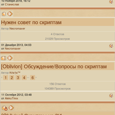
10 Ноября 2018, 16:12
от
Станислав
Нужен совет по скриптам
Автор
Necromaxer
4 Ответов
21029 Просмотров
01 Декабря 2013, 04:03
от
Necromaxer
[Oblivion] Обсуждение/Вопросы по скриптам
Автор
Kris†a™
1
2
3
4
6
«
...
»
156 Ответов
104389 Просмотров
11 Октября 2012, 03:48
от
AleksTirex