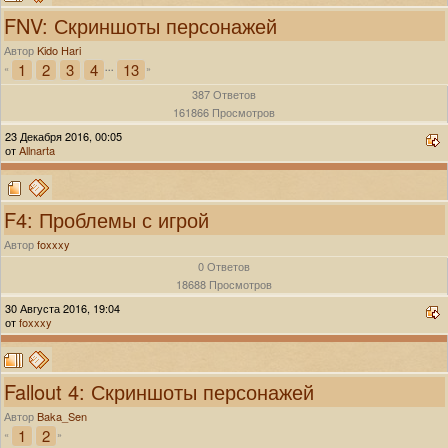
FNV: Скриншоты персонажей
Автор
Kido Hari
1
2
3
4
13
«
...
»
387 Ответов
161866 Просмотров
23 Декабря 2016, 00:05
от
Allnarta
F4: Проблемы с игрой
Автор
foxxxy
0 Ответов
18688 Просмотров
30 Августа 2016, 19:04
от
foxxxy
Fallout 4: Скриншоты персонажей
Автор
Baka_Sen
1
2
«
»