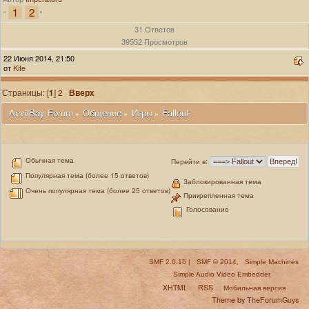
1
2
«
»
31 Ответов
39552 Просмотров
22 Июня 2014, 21:50
от
Kite
Страницы: [
1
]
2
Вверх
 AnvilBay Forum
Общение
Игры
Fallout
»
»
»
Обычная тема
Перейти в:
Популярная тема (более 15 ответов)
Заблокированная тема
Очень популярная тема (более 25 ответов)
Прикрепленная тема
Голосование
SMF 2.0.15
|
SMF © 2014
,
Simple Machines
Simple Audio Video Embedder
XHTML
RSS
Мобильная версия
Theme by TheForumGuys