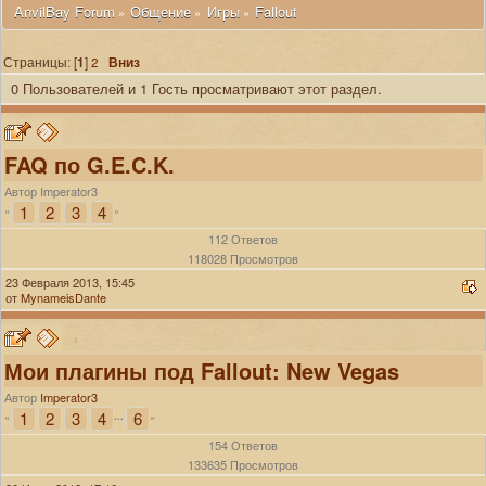
 AnvilBay Forum
Общение
Игры
Fallout
»
»
»
Страницы: [
1
]
2
Вниз
0 Пользователей и 1 Гость просматривают этот раздел.
FAQ по G.E.C.K.
Автор Imperator3
1
2
3
4
«
»
112 Ответов
118028 Просмотров
23 Февраля 2013, 15:45
от
MynameisDante
Мои плагины под Fallout: New Vegas
Автор
Imperator3
1
2
3
4
6
«
...
»
154 Ответов
133635 Просмотров