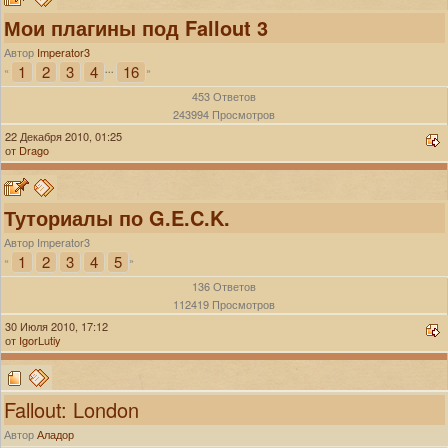
Мои плагины под Fallout 3
Автор
Imperator3
1
2
3
4
16
«
...
»
453 Ответов
243994 Просмотров
22 Декабря 2010, 01:25
от
Drago
Туториалы по G.E.C.K.
Автор Imperator3
1
2
3
4
5
«
»
136 Ответов
112419 Просмотров
30 Июля 2010, 17:12
от
IgorLutiy
Fallout: London
Автор
Аладор