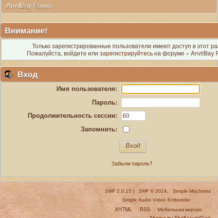
 AnvilBay Forum
Внимание!
Только зарегистрированные пользователи имеют доступ в этот ра
Пожалуйста, войдите или
зарегистрируйтесь
на форуме « AnvilBay 
Вход
Имя пользователя:
Пароль:
Продолжительность сессии:
Запомнить:
Забыли пароль?
SMF 2.0.15
|
SMF © 2014
,
Simple Machines
Simple Audio Video Embedder
XHTML
RSS
Мобильная версия
Theme by TheForumGuys