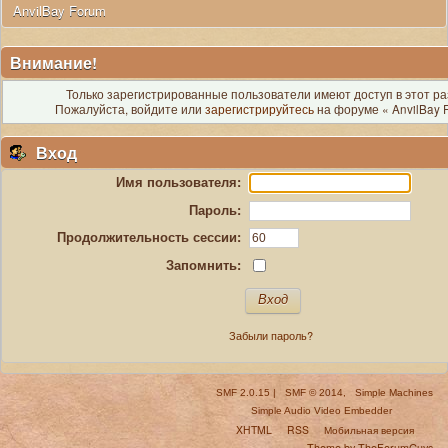
 AnvilBay Forum
Внимание!
Только зарегистрированные пользователи имеют доступ в этот ра
Пожалуйста, войдите или
зарегистрируйтесь
на форуме « AnvilBay 
Вход
Имя пользователя:
Пароль:
Продолжительность сессии:
Запомнить:
Забыли пароль?
SMF 2.0.15
|
SMF © 2014
,
Simple Machines
Simple Audio Video Embedder
XHTML
RSS
Мобильная версия
Theme by TheForumGuys