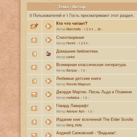
Тема
/
Автор
0 Пользователей и 1 Гость просматривают этот раздел.
Кто что читает?
Автор
Marchello
«
1
2
3
4
28
»
...
Стихотворения
Автор
Horinf
«
1
2
3
4
»
Домашние библиотеки.
Автор
za4ot
Всемирная классическая литература.
Автор
Ватрас
«
1
2
»
Любимые детские книги
Автор
Ronnie Magnum
Джордж Мартин. Песнь Льда и Пламени
Автор
meliadus
«
1
2
»
Говард Лавкрафт
Автор
Adviser Ash
«
1
2
»
Издание книг вселенной The Elder Scrolls
Автор
Serg_Kelly
Анджей Сапковский - "Ведьмак".