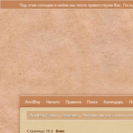
Под этим солнцем и небом мы тепло приветствуем Вас, Гост
AnvilBay
Начало
Правила
Поиск
Календарь
П
 AnvilBay Forum
Общение
Фильмы, музыка, книги
Кн
»
»
»
Страницы: [
1
]
2
Вниз