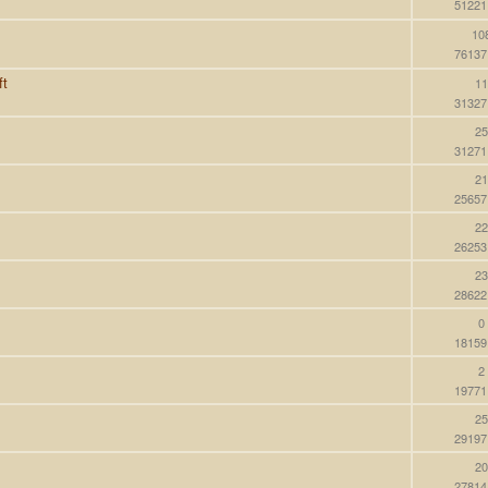
51221
10
76137
ft
11
31327
25
31271
21
25657
22
26253
23
28622
0
18159
2
19771
25
29197
20
27814