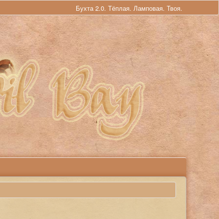
Бухта 2.0. Тёплая. Ламповая. Твоя.