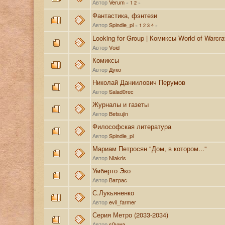
Автор
Verum
«
1
2
»
Фантастика, фэнтези
Автор
Spindle_pl
«
1
2
3
4
»
Looking for Group | Комиксы World of Warcra
Автор
Vоid
Комиксы
Автор
Дуко
Николай Даниилович Перумов
Автор
Salad0rec
Журналы и газеты
Автор
Betsujin
Философская литература
Автор
Spindle_pl
Мариам Петросян "Дом, в котором..."
Автор
Niakris
Умберто Эко
Автор
Ватрас
С.Лукьяненко
Автор
evil_farmer
Серия Метро (2033-2034)
Автор
s0vwa