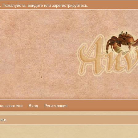
ь. Пожалуйста,
войдите
или
зарегистрируйтесь
.
ользователи
Вход
Регистрация
иги