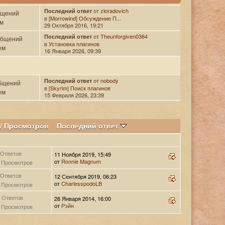
от
zloradovich
Последний ответ
бщений
в
[Morrowind] Обсуждение П...
ем
29 Октября 2016, 19:21
от
Theunforgiven0364
Последний ответ
общений
в
Установка плагинов
ем
16 Января 2026, 09:39
от
nobody
Последний ответ
бщений
в
[Skyrim] Поиск плагинов
ем
15 Февраля 2026, 23:39
/
Просмотров
Последний ответ
 Ответов
11 Ноября 2019, 15:49
от
Ronnie Magnum
 Просмотров
 Ответов
12 Сентября 2019, 06:23
от
CharlesspodoLB
 Просмотров
 Ответов
26 Января 2014, 16:00
от
Рэйн
 Просмотров