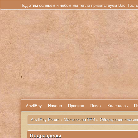
Под этим солнцем и небом мы тепло приветствуем Вас, Гост
AnvilBay
Начало
Правила
Поиск
Календарь
П
 AnvilBay Forum
Мастерская TES
Обсуждение плагин
»
»
Подразделы