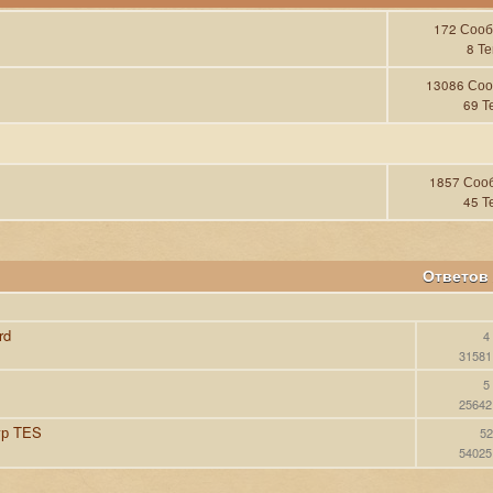
172 Соо
8 Т
13086 Со
69 Т
1857 Соо
45 Т
Ответов
rd
4
31581
5
25642
гр TES
52
54025