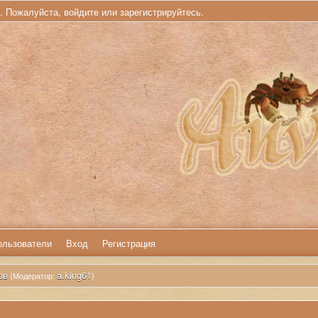
ь. Пожалуйста,
войдите
или
зарегистрируйтесь
.
ользователи
Вход
Регистрация
ов
a.king61
(Модератор:
)