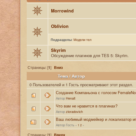
Morrowind
Oblivion
:
Модели тел
Подразделы
Skyrim
Обсуждение плагинов для TES 5: Skyrim.
Страницы: [
1
]
Вниз
Тема
/
Автор
0 Пользователей и 1 Гость просматривают этот раздел.
Создание Компаньона с голосом FemaleNo
Автор
Henalt
Что вам не нравится в плагинах?
Автор
zloradovich
Ваш любимый модмейкер и локализатор и
Автор Гость
«
1
2
»
Страницы: [
1
]
Вверх