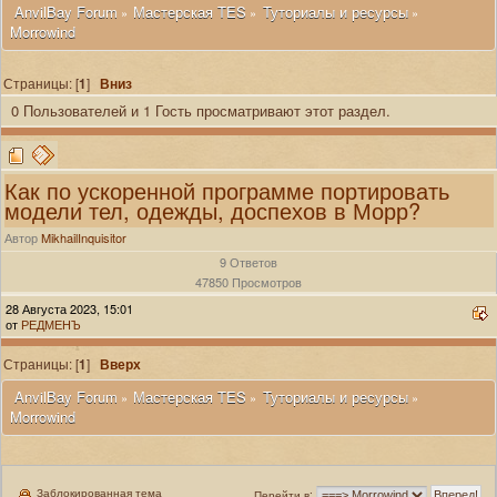
 AnvilBay Forum
Мастерская TES
Туториалы и ресурсы
»
»
»
Morrowind
Страницы: [
1
]
Вниз
0 Пользователей и 1 Гость просматривают этот раздел.
Как по ускоренной программе портировать
модели тел, одежды, доспехов в Морр?
Автор
MikhailInquisitor
9 Ответов
47850 Просмотров
28 Августа 2023, 15:01
от
РЕДМЕНЪ
Страницы: [
1
]
Вверх
 AnvilBay Forum
Мастерская TES
Туториалы и ресурсы
»
»
»
Morrowind
Заблокированная тема
Перейти в: