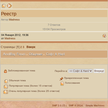
Реестр
Автор
Madness
7 Ответов
15104 Просмотров
04 Января 2012, 19:36
от
Madness
Страницы: [
1
]
2
3
Вверх
 AnvilBay Forum
Общение
Софт & Hard
»
»
Заблокированная тема
Перейти в:
Прикрепленная тема
Обычная тема
Голосование
Популярная тема (более 15 ответов)
Очень популярная тема (более 25 ответов)
SMF 2.0.15
|
SMF © 2014
,
Simple Machines