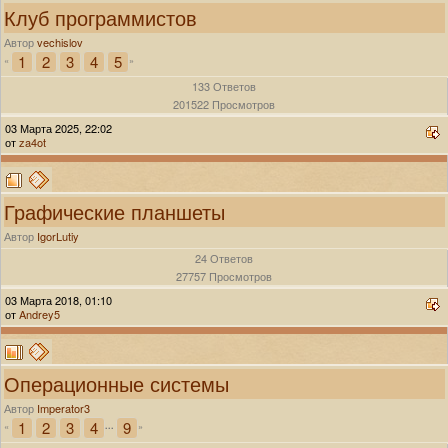
Клуб программистов
Автор
vechislov
1
2
3
4
5
«
»
133 Ответов
201522 Просмотров
03 Марта 2025, 22:02
от
za4ot
Графические планшеты
Автор
IgorLutiy
24 Ответов
27757 Просмотров
03 Марта 2018, 01:10
от
Andrey5
Операционные системы
Автор
Imperator3
1
2
3
4
9
«
...
»