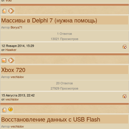
Массивы в Delphi 7 (нужна помощь)
Автор
Borya71
1 Ответов
13021 Просмотров
12 Января 2014, 15:29
от
Hawker
Xbox 720
Автор
vechislov
20 Ответов
27929 Просмотров
15 Августа 2013, 22:42
от
vechislov
Восстановление данных с USB Flash
Автор
vechislov