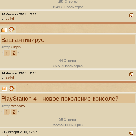
253 Ответов
124939 Просмотров
14 Августа 2016, 12:11
от
za4ot
Ваш антивирус
Автор
Slippin
1
2
«
»
44 Ответов
36779 Просмотров
14 Августа 2016, 12:10
от
za4ot
PlayStation 4 - новое поколение консолей
Автор
vechislov
1
2
«
»
58 Ответов
62238 Просмотров
21 Декабря 2015, 12:27
от
Vоid