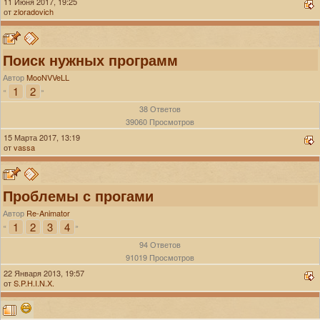
11 Июня 2017, 19:25
от
zloradovich
Поиск нужных программ
Автор
MooNVVeLL
1
2
«
»
38 Ответов
39060 Просмотров
15 Марта 2017, 13:19
от
vassa
Проблемы с прогами
Автор
Re-Animator
1
2
3
4
«
»
94 Ответов
91019 Просмотров
22 Января 2013, 19:57
от
S.P.H.I.N.X.