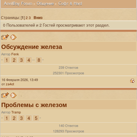
 AnvilBay Forum
Общение
Софт & Hard
»
»
Страницы: [
1
]
2
3
Вниз
0 Пользователей и 2 Гостей просматривают этот раздел.
Обсуждение железа
Автор
Fenk
1
2
3
4
8
«
...
»
239 Ответов
252301 Просмотров
16 Февраля 2026, 13:49
от
za4ot
Проблемы с железом
Автор
Tramp
1
2
3
4
5
«
»
140 Ответов
128293 Просмотров