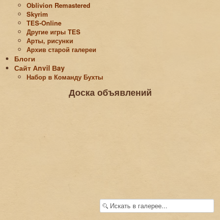
Oblivion Remastered
Skyrim
TES-Online
Другие игры TES
Арты, рисунки
Архив старой галереи
Блоги
Сайт Аnvil Вay
Набор в Команду Бухты
Доска объявлений