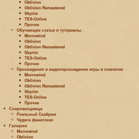
Oblivion
Oblivion Remastered
Skyrim
TES-Online
Прочее
Обучающие статьи и туториалы
Morrowind
Oblivion
Oblivion Remastered
Skyrim
TES-Online
Прочее
Прохождения и видеопрохождения игры и плагинов
Morrowind
Oblivion
Oblivion Remastered
Skyrim
TES-Online
Прочее
Сокровищница
Реальный Скайрим
Чудеса фанатские
Галерея
Morrowind
Oblivion