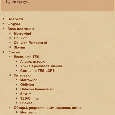
Цурин Арктус
Новости
Форум
База плагинов
Morrowind
Oblivion
Oblivion Remastered
Skyrim
Статьи
Вселенная TES
Анвил: история
Архив Хранителя знаний
Статьи по ТЕS-LORE
Интервью
Morrowind
Oblivion
Oblivion Remastered
Skyrim
TES-Online
Прочее
Обзоры, рецензии, размышления, юмор
Morrowind