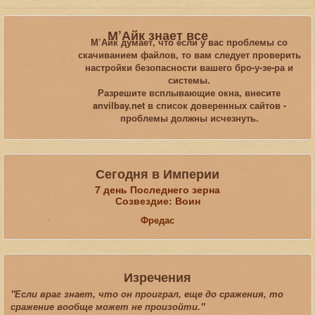
Вы здесь:
Главная
Галерея
Skyrim
Марго_4
М’Айк знает все
М’Айк думает, что если у вас проблемы со
скачиванием файлов, то вам следует проверить
Искать...
настройки безопасности вашего бро-у-зе-ра и
системы.
Разрешите всплывающие окна, внесите
anvilbay.net в список доверенных сайтов -
проблемы должны исчезнуть.
Сегодня в Империи
7 день Последнего зерна
Созвездие: Воин
Фредас
Изречения
"Если враг знает, что он проиграл, еще до сражения, то
сражение вообще может не произойти."