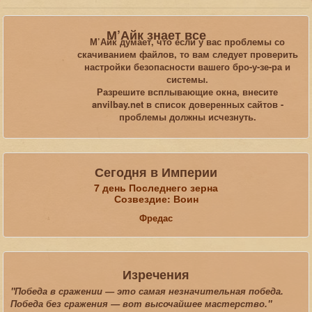
Вы здесь:
Главная
Галерея
TES-Online
Анвил_13
М’Айк знает все
М’Айк думает, что если у вас проблемы со
скачиванием файлов, то вам следует проверить
Искать...
настройки безопасности вашего бро-у-зе-ра и
системы.
Разрешите всплывающие окна, внесите
anvilbay.net в список доверенных сайтов -
проблемы должны исчезнуть.
Сегодня в Империи
7 день Последнего зерна
Созвездие: Воин
Фредас
Изречения
"Победа в сражении — это самая незначительная победа.
Победа без сражения — вот высочайшее мастерство."