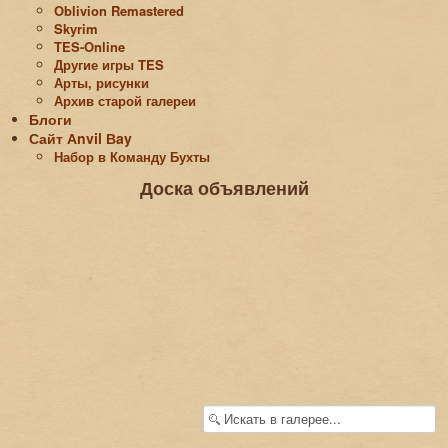
Oblivion Remastered
Skyrim
TES-Online
Другие игры TES
Арты, рисунки
Архив старой галереи
Блоги
Сайт Аnvil Вay
Набор в Команду Бухты
Доска объявлений