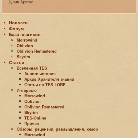
Цурин Арктус
Новости
Форум
База плагинов
Morrowind
Oblivion
Oblivion Remastered
Skyrim
Статьи
Вселенная TES
Анвил: история
Архив Хранителя знаний
Статьи по ТЕS-LORE
Интервью
Morrowind
Oblivion
Oblivion Remastered
Skyrim
TES-Online
Прочее
Обзоры, рецензии, размышления, юмор
Morrowind