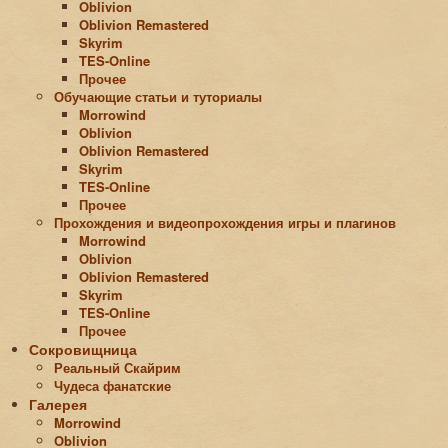
Oblivion
Oblivion Remastered
Skyrim
TES-Online
Прочее
Обучающие статьи и туториалы
Morrowind
Oblivion
Oblivion Remastered
Skyrim
TES-Online
Прочее
Прохождения и видеопрохождения игры и плагинов
Morrowind
Oblivion
Oblivion Remastered
Skyrim
TES-Online
Прочее
Сокровищница
Реальный Скайрим
Чудеса фанатские
Галерея
Morrowind
Oblivion