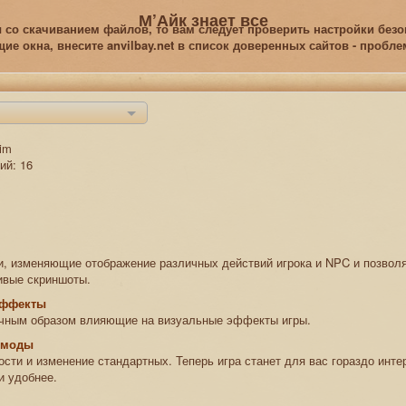
М’Айк знает все
 со скачиванием файлов, то вам следует проверить настройки безоп
е окна, внесите anvilbay.net в список доверенных сайтов - пробл
rim
ий: 16
и, изменяющие отображение различных действий игрока и NPC и позво
ивые скриншоты.
эффекты
ичным образом влияющие на визуальные эффекты игры.
 моды
сти и изменение стандартных. Теперь игра станет для вас гораздо инте
и удобнее.