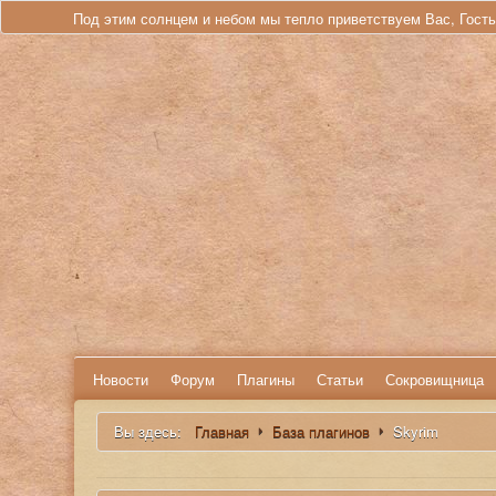
Под этим солнцем и небом мы тепло приветствуем Вас, Гост
Новости
Форум
Плагины
Статьи
Сокровищница
Вы здесь:
Главная
База плагинов
Skyrim
Искать...