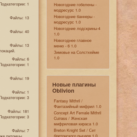
Подкатегории: 1
Новогодние гобелены -
модресурс 1.0
Новогодние баннеры -
Файлы: 13
модресурс 1.0
Новогодние лодскрины-4
Файлы: 40
1.0
Новогоднее главное
Файлы: 13
меню - 6 1.0
локаций.
Зимовье на Солстхейме
1.0
Файлы: 6
Подкатегории: 1
Файлы: 19
Новые плагины
Oblivion
Файлы: 1
Подкатегории: 3
Fantasy Mithril /
Фантазийный мифрил 1.0
Файлы: 181
Concept Art Female Mithril
Подкатегории: 3
Cuirass / Женская
мифриловая кираса 1.0
Breton Knight Set / Сет
Файлы: 7
бретонского рыцаря 1.0
кже питомцы