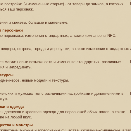
е постройки (и измененные старые) - от таверн до замков, в которых
ься ваш персонаж.
ния и сюжеты, большие и маленькие.
и персонажи
е персонажи, изменения стандартных, а также компаньоны-NPC.
 пещеры, острова, города и деревушки, а также изменение стандартных 
тся магии: новые возможности и изменение стандартных, различные
ния и ингредиенты.
ресурсы
дмейкеров, новые модели и текстуры.
енских и мужских тел с различными настройками и дополнениями в
стур.
ехи и одежда
ы доспехов и красивая одежда для персонажей обоих полов, а также
ие на любой вкус.
щества и монстры
животные, мирные и агрессивные существа, создания-компаньоны, а та