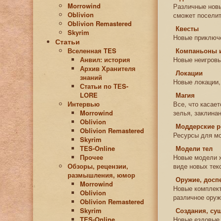
Morrowind
Различные новы
Oblivion
сможет поселит
Oblivion Remastered
Квесты
Skyrim
Новые приключе
Статьи
Вселенная TES
Компаньоны 
Анвил: история
Новые неигровы
Архив Хранителя
Локации
знаний
Новые локации,
Статьи по ТЕS-
LORE
Магия
Интервью
Все, что касае
Morrowind
зелья, заклина
Oblivion
Моддерские 
Oblivion Remastered
Ресурсы для мо
Skyrim
TES-Online
Модели тел
Прочее
Новые модели ж
Обзоры, рецензии,
виде новых тек
размышления, юмор
Оружие, досп
Morrowind
Новые комплект
Oblivion
различное оруж
Oblivion Remastered
Skyrim
Создания, су
TES-Online
Новые ездовые 