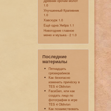
Древний орочий молот
1.0
Улучшенный Крапивник
1.0
Хавскурк 1.0
Ещё одна Умбра 1.1
Новогодние главное
меню и музыка - 2 1.0
Последние
материалы
Пятнадцать
грязекрабиков
Как безопасно
изменить причёску в
TES 4 Oblivion
FaceGen, или как
создать лицо по
фотографии в игре
TES 4 Oblivion
Как позаимствовать