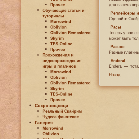
Прочее
для вашего пер
Обучающие статьи и
Реплейсеры и
туториалы
Сделайте Скайр
Morrowind
Oblivion
Расы
Oblivion Remastered
Теперь у вас е
Skyrim
может быть тол
TES-Online
Разное
Прочее
Разные плагины
Прохождения и
видеопрохождения
Enderal
игры и плагинов
Enderal — тотал
Morrowind
Назад
Oblivion
Oblivion Remastered
Skyrim
TES-Online
Прочее
Сокровищница
Реальный Скайрим
Чудеса фанатские
Галерея
Morrowind
Oblivion