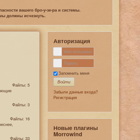
асности вашего бро-у-зе-ра и системы.
емы должны исчезнуть.
Авторизация
Запомнить меня
Войти
Файлы: 5
ляющие
Забыли данные входа?
Регистрация
Файлы: 3
Файлы: 16
реснее,
Новые плагины
Morrowind
Файлы: 33