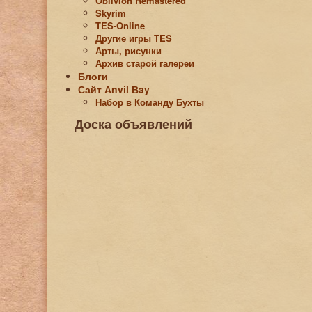
Oblivion Remastered
Skyrim
TES-Online
Другие игры TES
Арты, рисунки
Архив старой галереи
Блоги
Сайт Аnvil Вay
Набор в Команду Бухты
Доска объявлений