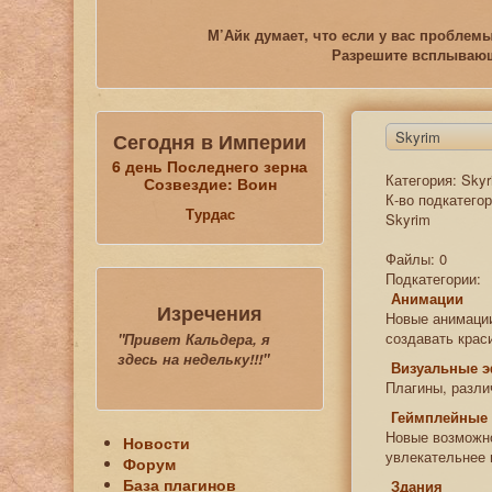
М’Айк думает, что если у вас проблемы
Разрешите всплывающи
Skyrim
Сегодня в Империи
6 день Последнего зерна
Категория: Sky
Созвездие: Воин
К-во подкатегор
Турдас
Skyrim
Файлы: 0
Подкатегории:
Анимации
Изречения
Новые анимаци
создавать крас
"Привет Кальдера, я
здесь на недельку!!!"
Визуальные 
Плагины, разл
Геймплейные
Новые возможно
Новости
увлекательнее 
Форум
База плагинов
Здания