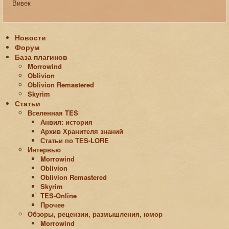
Вивек
Новости
Форум
База плагинов
Morrowind
Oblivion
Oblivion Remastered
Skyrim
Статьи
Вселенная TES
Анвил: история
Архив Хранителя знаний
Статьи по ТЕS-LORE
Интервью
Morrowind
Oblivion
Oblivion Remastered
Skyrim
TES-Online
Прочее
Обзоры, рецензии, размышления, юмор
Morrowind