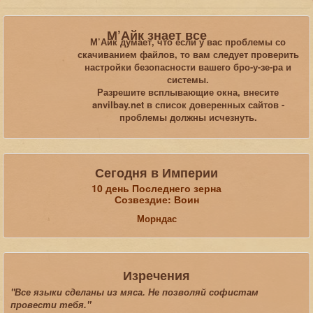
Вы здесь:
Главная
Статьи
М’Айк знает все
Обучающие статьи и туториалы
Oblivion
М’Айк думает, что если у вас проблемы со
FaceGen, или как создать лицо по фотографии в игре TES 4
скачиванием файлов, то вам следует проверить
Oblivion
настройки безопасности вашего бро-у-зе-ра и
системы.
Разрешите всплывающие окна, внесите
Искать...
anvilbay.net в список доверенных сайтов -
проблемы должны исчезнуть.
Сегодня в Империи
10 день Последнего зерна
Созвездие: Воин
Морндас
Изречения
"Все языки сделаны из мяса. Не позволяй софистам
провести тебя."