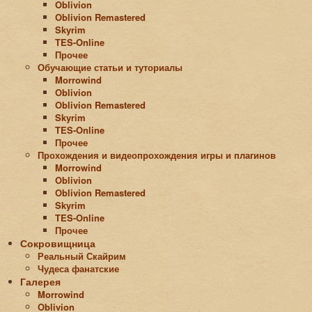
Oblivion
Oblivion Remastered
Skyrim
TES-Online
Прочее
Обучающие статьи и туториалы
Morrowind
Oblivion
Oblivion Remastered
Skyrim
TES-Online
Прочее
Прохождения и видеопрохождения игры и плагинов
Morrowind
Oblivion
Oblivion Remastered
Skyrim
TES-Online
Прочее
Сокровищница
Реальный Скайрим
Чудеса фанатские
Галерея
Morrowind
Oblivion