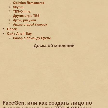
Oblivion Remastered
Skyrim
TES-Online
Другие игры TES
Арты, рисунки
Архив старой галереи
Блоги
Сайт Аnvil Вay
Набор в Команду Бухты
Доска объявлений
FaceGen, или как создать лицо по