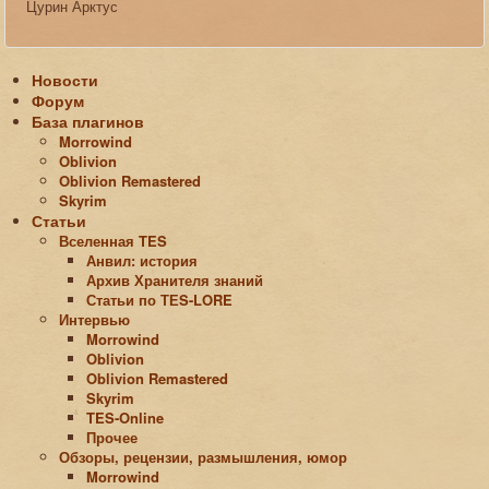
Цурин Арктус
Новости
Форум
База плагинов
Morrowind
Oblivion
Oblivion Remastered
Skyrim
Статьи
Вселенная TES
Анвил: история
Архив Хранителя знаний
Статьи по ТЕS-LORE
Интервью
Morrowind
Oblivion
Oblivion Remastered
Skyrim
TES-Online
Прочее
Обзоры, рецензии, размышления, юмор
Morrowind