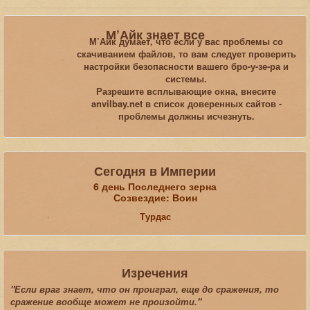
Вы здесь:
Главная
Статьи
Интервью
Morrowind
М’Айк знает все
М’Айк думает, что если у вас проблемы со
скачиванием файлов, то вам следует проверить
Искать...
настройки безопасности вашего бро-у-зе-ра и
системы.
Разрешите всплывающие окна, внесите
anvilbay.net в список доверенных сайтов -
проблемы должны исчезнуть.
Сегодня в Империи
6 день Последнего зерна
Созвездие: Воин
Турдас
Изречения
"Если враг знает, что он проиграл, еще до сражения, то
сражение вообще может не произойти."