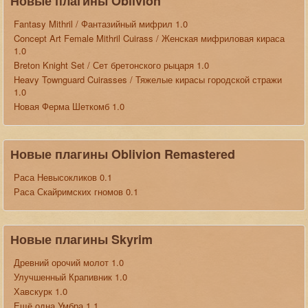
Новые плагины Oblivion
Fantasy Mithril / Фантазийный мифрил 1.0
Concept Art Female Mithril Cuirass / Женская мифриловая кираса
1.0
Breton Knight Set / Сет бретонского рыцаря 1.0
Heavy Townguard Cuirasses / Тяжелые кирасы городской стражи
1.0
Новая Ферма Шеткомб 1.0
Новые плагины Oblivion Remastered
Раса Невысокликов 0.1
Раса Скайримских гномов 0.1
Новые плагины Skyrim
Древний орочий молот 1.0
Улучшенный Крапивник 1.0
Хавскурк 1.0
Ещё одна Умбра 1.1