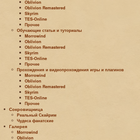
Oblivion
Oblivion Remastered
Skyrim
TES-Online
Прочее
Обучающие статьи и туториалы
Morrowind
Oblivion
Oblivion Remastered
Skyrim
TES-Online
Прочее
Прохождения и видеопрохождения игры и плагинов
Morrowind
Oblivion
Oblivion Remastered
Skyrim
TES-Online
Прочее
Сокровищница
Реальный Скайрим
Чудеса фанатские
Галерея
Morrowind
Oblivion