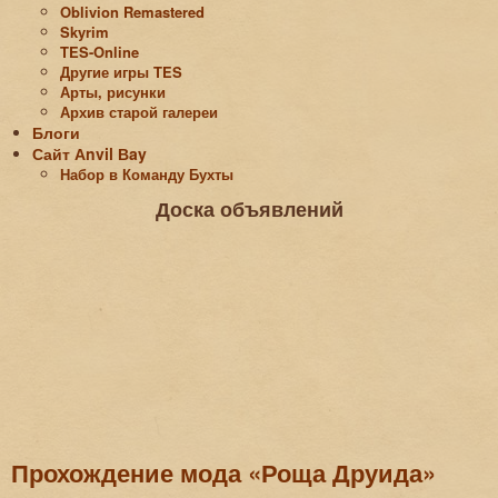
Oblivion Remastered
Skyrim
TES-Online
Другие игры TES
Арты, рисунки
Архив старой галереи
Блоги
Сайт Аnvil Вay
Набор в Команду Бухты
Доска объявлений
Прохождение мода «Роща Друида»