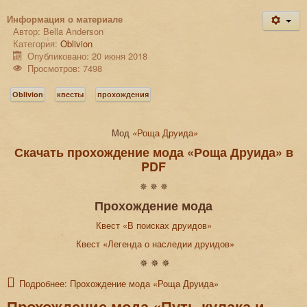
Информация о материале
Автор:
Bella Anderson
Категория:
Oblivion
Опубликовано: 20 июня 2018
Просмотров: 7498
Oblivion
квесты
прохождения
Мод
«
Роща Друида
»
Скачать прохождение мода «Роща Друида» в
PDF
✵ ✵ ✵
Прохождение мода
Квест «В поисках друидов»
Квест «Легенда о наследии друидов»
✵ ✵ ✵
Подробнее: Прохождение мода «Роща Друида»
Прохождение мода «Путь кулака и