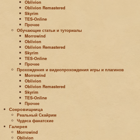
Oblivion
Oblivion Remastered
Skyrim
TES-Online
Прочее
Обучающие статьи и туториалы
Morrowind
Oblivion
Oblivion Remastered
Skyrim
TES-Online
Прочее
Прохождения и видеопрохождения игры и плагинов
Morrowind
Oblivion
Oblivion Remastered
Skyrim
TES-Online
Прочее
Сокровищница
Реальный Скайрим
Чудеса фанатские
Галерея
Morrowind
Oblivion