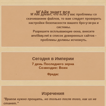
Вы здесь:
Главная
Статьи
М’Айк знает все
Прохождения и видеопрохождения игры и плагинов
Oblivion
М’Айк думает, что если у вас проблемы со
скачиванием файлов, то вам следует проверить
настройки безопасности вашего бро-у-зе-ра и
Искать...
системы.
Разрешите всплывающие окна, внесите
anvilbay.net в список доверенных сайтов -
проблемы должны исчезнуть.
Сегодня в Империи
7 день Последнего зерна
Созвездие: Воин
Фредас
Изречения
"Врагов нужно прощать, но только после того, как их не
станет."