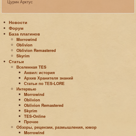
Цурин Арктус
Новости
Форум
База плагинов
Morrowind
Oblivion
Oblivion Remastered
Skyrim
Статьи
Вселенная TES
Анвил: история
Архив Хранителя знаний
Статьи по ТЕS-LORE
Интервью
Morrowind
Oblivion
Oblivion Remastered
Skyrim
TES-Online
Прочее
Обзоры, рецензии, размышления, юмор
Morrowind