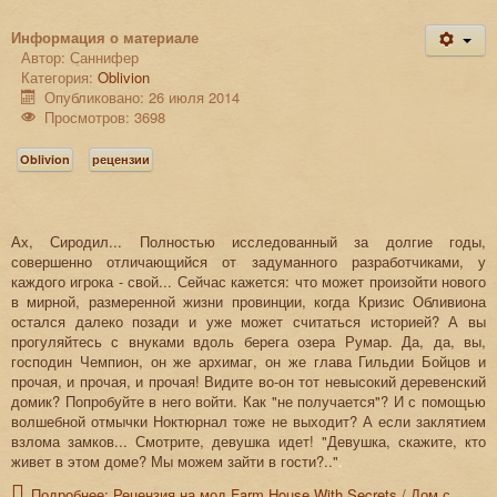
Информация о материале
Автор:
Саннифер
Категория:
Oblivion
Опубликовано: 26 июля 2014
Просмотров: 3698
Oblivion
рецензии
Ах, Сиродил... Полностью исследованный за долгие годы,
совершенно отличающийся от задуманного разработчиками, у
каждого игрока - свой... Сейчас кажется: что может произойти нового
в мирной, размеренной жизни провинции, когда Кризис Обливиона
остался далеко позади и уже может считаться историей? А вы
прогуляйтесь с внуками вдоль берега озера Румар. Да, да, вы,
господин Чемпион, он же архимаг, он же глава Гильдии Бойцов и
прочая, и прочая, и прочая! Видите во-он тот невысокий деревенский
домик? Попробуйте в него войти. Как "не получается"? И с помощью
волшебной отмычки Ноктюрнал тоже не выходит? А если заклятием
взлома замков... Смотрите, девушка идет! "Девушка, скажите, кто
живет в этом доме? Мы можем зайти в гости?.."
.
Подробнее: Рецензия на мод Farm House With Secrets / Дом с