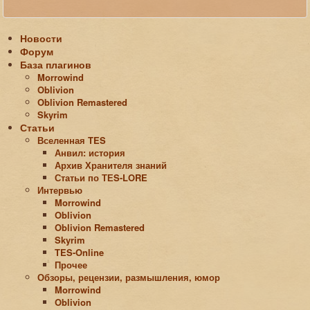
Новости
Форум
База плагинов
Morrowind
Oblivion
Oblivion Remastered
Skyrim
Статьи
Вселенная TES
Анвил: история
Архив Хранителя знаний
Статьи по ТЕS-LORE
Интервью
Morrowind
Oblivion
Oblivion Remastered
Skyrim
TES-Online
Прочее
Обзоры, рецензии, размышления, юмор
Morrowind
Oblivion