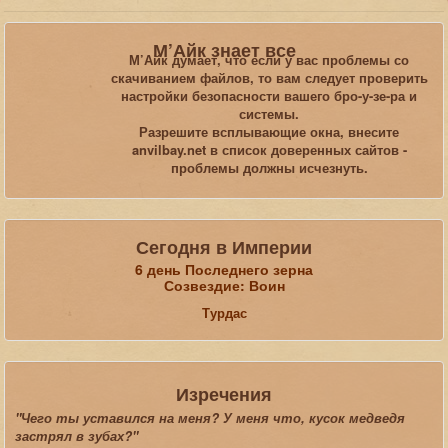
Вы здесь:
Главная
Статьи
М’Айк знает все
Обзоры, рецензии, размышления, юмор
Oblivion
М’Айк думает, что если у вас проблемы со
скачиванием файлов, то вам следует проверить
настройки безопасности вашего бро-у-зе-ра и
Искать...
системы.
Разрешите всплывающие окна, внесите
anvilbay.net в список доверенных сайтов -
проблемы должны исчезнуть.
Сегодня в Империи
6 день Последнего зерна
Созвездие: Воин
Турдас
Изречения
"Чего ты уставился на меня? У меня что, кусок медведя
застрял в зубах?"