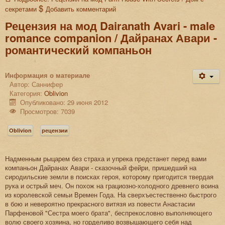
секретами
Добавить комментарий
Рецензия на мод Dairаnath Avari - male
romance companion / Дайранах Авари -
романтический компаньон
Информация о материале
Автор:
Саннифер
Категория:
Oblivion
Опубликовано: 29 июня 2012
Просмотров: 7039
Oblivion
рецензии
Надменным рыцарем без страха и упрека предстанет перед вами
компаньон Дайранах Авари - сказочный фейри, пришедший на
сиродильские земли в поисках героя, которому пригодится твердая
рука и острый меч. Он похож на грациозно-холодного древнего воина
из королевской семьи Времен Года. На сверхъестественно быстрого
в бою и невероятно прекрасного витязя из повести Анастасии
Парфеновой "Сестра моего брата", беспрекословно выполняющего
волю своего хозяина, но горделиво возвышающего себя над