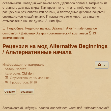
остальными. Паладин жестокого бога Дариасса попал в Тамриэль из
странного для нас мира. Там время течет иначе, небо черное, но
расцвечено разноцветными огнями, а плотоядные деревья покрыты
светящимися лишайниками. И название этого мира так странно
отзывается в наших душах: Анбил Дай.
Подробнее: Рецензия на мод Dairаnath Avari - male romance
companion / Дайранах Авари - романтический компаньон
13
комментариев
Рецензия на мод Alternative Beginnings
/ Альтернативные начала
Информация о материале
Автор:
Ларитэ
Категория:
Oblivion
Опубликовано: 15 мая 2012
Просмотров: 6419
Oblivion
рецензии
Заключённый, ждущий своего последнего часа под издевательский