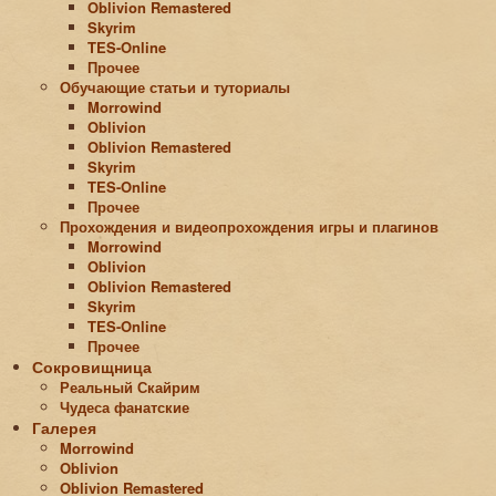
Oblivion Remastered
Skyrim
TES-Online
Прочее
Обучающие статьи и туториалы
Morrowind
Oblivion
Oblivion Remastered
Skyrim
TES-Online
Прочее
Прохождения и видеопрохождения игры и плагинов
Morrowind
Oblivion
Oblivion Remastered
Skyrim
TES-Online
Прочее
Сокровищница
Реальный Скайрим
Чудеса фанатские
Галерея
Morrowind
Oblivion
Oblivion Remastered