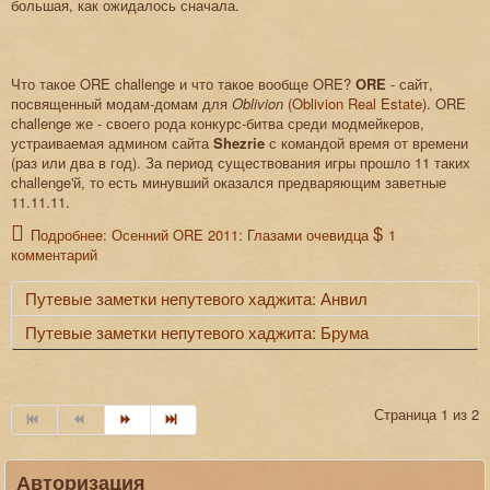
большая, как ожидалось сначала.
Что такое ORE challenge и что такое вообще ORE?
ORE
- сайт,
посвященный модам-домам для
Oblivion
(
Oblivion Real Estate
). ORE
challenge же - своего рода конкурс-битва среди модмейкеров,
устраиваемая админом сайта
Shezrie
с командой время от времени
(раз или два в год). За период существования игры прошло 11 таких
challenge'й, то есть минувший оказался предваряющим заветные
11.11.11.
Подробнее: Осенний ORE 2011: Глазами очевидца
1
комментарий
Путевые заметки непутевого хаджита: Анвил
Путевые заметки непутевого хаджита: Брума
Страница 1 из 2
Авторизация