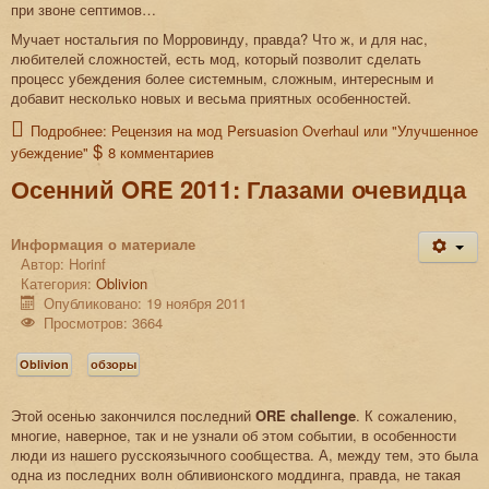
при звоне септимов…
Мучает ностальгия по Морровинду, правда? Что ж, и для нас,
любителей сложностей, есть мод, который позволит сделать
процесс убеждения более системным, сложным, интересным и
добавит несколько новых и весьма приятных особенностей.
Подробнее: Рецензия на мод Persuasion Overhaul или "Улучшенное
убеждение"
8 комментариев
Осенний ORE 2011: Глазами очевидца
Информация о материале
Автор:
Horinf
Категория:
Oblivion
Опубликовано: 19 ноября 2011
Просмотров: 3664
Oblivion
обзоры
Этой осенью закончился последний
ORE challenge
. К сожалению,
многие, наверное, так и не узнали об этом событии, в особенности
люди из нашего русскоязычного сообщества. А, между тем, это была
одна из последних волн обливионского моддинга, правда, не такая