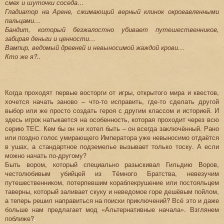
смех и шуточки соседа…
Гладиатор на Арене, сжимающий верный клинок окровавленными
пальцами…
Бандит, который безжалостно убивает путешественников,
забирая деньги и ценности…
Вампир, ведомый древней и невыносимой жаждой крови…
Кто же я?..
Когда проходят первые восторги от игры, открытого мира и квестов,
хочется начать заново – что-то исправить, где-то сделать другой
выбор или же просто создать героя с другим классом и историей. И
здесь игрок натыкается на особенность, которая проходит через всю
серию ТЕС. Кем бы он ни хотел быть – он всегда заключённый. Рано
или поздно голос умирающего Императора уже невыносимо отдаётся
в ушах, а стандартное подземелье вызывает только тоску. А если
можно начать по-другому?
Быть вором, который специально разыскивал Гильдию Воров,
честолюбивым убийцей из Тёмного Братства, невезучим
путешественником, потерпевшим кораблекрушение или постояльцем
таверны, который заливает скуку и неведомое горе дешёвым пойлом,
а теперь решил направиться на поиски приключений? Всё это и даже
больше нам предлагает мод «Альтернативные начала». Взглянем
поближе?
.