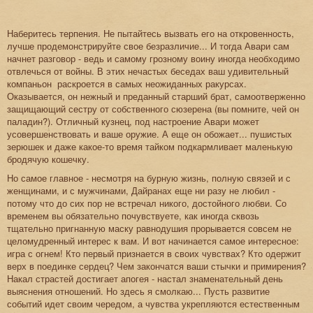
Наберитесь терпения. Не пытайтесь вызвать его на откровенность,
лучше продемонстрируйте свое безразличие... И тогда Авари сам
начнет разговор - ведь и самому грозному воину иногда необходимо
отвлечься от войны. В этих нечастых беседах ваш удивительный
компаньон раскроется в самых неожиданных ракурсах.
Оказывается, он нежный и преданный старший брат, самоотверженно
защищающий сестру от собственного сюзерена (вы помните, чей он
паладин?). Отличный кузнец, под настроение Авари может
усовершенствовать и ваше оружие. А еще он обожает... пушистых
зерюшек и даже какое-то время тайком подкармливает маленькую
бродячую кошечку.
Но самое главное - несмотря на бурную жизнь, полную связей и с
женщинами, и с мужчинами, Дайранах еще ни разу не любил -
потому что до сих пор не встречал никого, достойного любви. Со
временем вы обязательно почувствуете, как иногда сквозь
тщательно пригнанную маску равнодушия прорывается совсем не
целомудренный интерес к вам. И вот начинается самое интересное:
игра с огнем! Кто первый признается в своих чувствах? Кто одержит
верх в поединке сердец? Чем закончатся ваши стычки и примирения?
Накал страстей достигает апогея - настал знаменательный день
выяснения отношений. Но здесь я смолкаю... Пусть развитие
событий идет своим чередом, а чувства укрепляются естественным