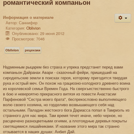
романтический компаньон
Информация о материале
Автор:
Саннифер
Категория:
Oblivion
Опубликовано: 29 июня 2012
Просмотров: 7046
Oblivion
рецензии
Надменным рыцарем без страха и упрека предстанет перед вами
компаньон Дайранах Авари - сказочный фейри, пришедший на
сиродильские земли в поисках героя, которому пригодится твердая
рука и острый меч. Он похож на грациозно-холодного древнего воина
из королевской семьи Времен Года. На сверхъестественно быстрого
в бою и невероятно прекрасного витязя из повести Анастасии
Парфеновой "Сестра моего брата", беспрекословно выполняющего
волю своего хозяина, но горделиво возвышающего себя над
остальными. Паладин жестокого бога Дариасса попал в Тамриэль из
странного для нас мира. Там время течет иначе, небо черное, но
расцвечено разноцветными огнями, а плотоядные деревья покрыты
светящимися лишайниками. И название этого мира так странно
отзывается в наших душах: Анбил Дай.