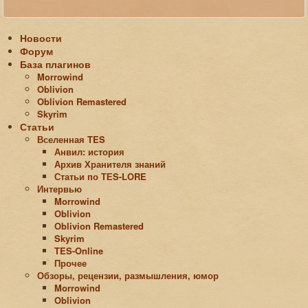
Новости
Форум
База плагинов
Morrowind
Oblivion
Oblivion Remastered
Skyrim
Статьи
Вселенная TES
Анвил: история
Архив Хранителя знаний
Статьи по ТЕS-LORE
Интервью
Morrowind
Oblivion
Oblivion Remastered
Skyrim
TES-Online
Прочее
Обзоры, рецензии, размышления, юмор
Morrowind
Oblivion