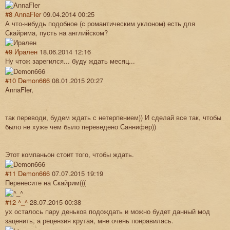
#8
AnnaFler
09.04.2014 00:25
А что-нибудь подобное (с романтическим уклоном) есть для
Скайрима, пусть на английском?
#9
Ирален
18.06.2014 12:16
Ну чтож зарегился... буду ждать месяц...
#10
Demon666
08.01.2015 20:27
AnnaFler,
так переводи, будем ждать с нетерпением)) И сделай все так, чтобы
было не хуже чем было переведено Саннифер))
Этот компаньон стоит того, чтобы ждать.
#11
Demon666
07.07.2015 19:19
Перенесите на Скайрим(((
#12
^_^
28.07.2015 00:38
ух осталось пару деньков подождать и можно будет данный мод
заценить, а рецензия крутая, мне очень понравилась.