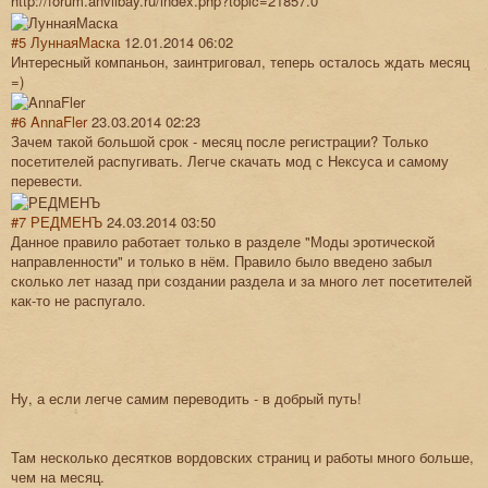
http://forum.anvilbay.ru/index.php?topic=21857.0
#5
ЛуннаяМаска
12.01.2014 06:02
Интересный компаньон, заинтриговал, теперь осталось ждать месяц
=)
#6
AnnaFler
23.03.2014 02:23
Зачем такой большой срок - месяц после регистрации? Только
посетителей распугивать. Легче скачать мод с Нексуса и самому
перевести.
#7
РЕДМЕНЪ
24.03.2014 03:50
Данное правило работает только в разделе "Моды эротической
направленности" и только в нём. Правило было введено забыл
сколько лет назад при создании раздела и за много лет посетителей
как-то не распугало.
Ну, а если легче самим переводить - в добрый путь!
Там несколько десятков вордовских страниц и работы много больше,
чем на месяц.