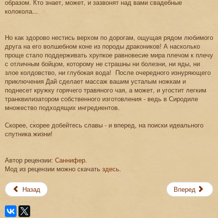
образом. Кто знает, может, и зазвонят над вами свадебные
колокола...
Но как здорово нестись верхом по дорогам, ощущая рядом любимого
друга на его волшебном коне из породы дракоников! А насколько
проще стало поддерживать хрупкое равновесие мира плечом к плечу
с отличным бойцом, которому не страшны ни болезни, ни яды, ни
злое колдовство, ни глубокая вода! После очередного изнуряющего
приключения Дай сделает массаж вашим усталым ножкам и
поднесет кружку горячего травяного чая, а может, и угостит легким
транквилизатором собственного изготовления - ведь в Сиродиле
множество подходящих ингредиентов.
Скорее, скорее добейтесь славы - и вперед, на поиски идеального
спутника жизни!
Автор рецензии:
Саннифер
.
Мод из рецензии можно скачать
здесь
.
Назад
Вперед