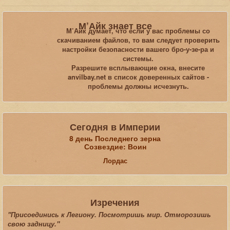
Вы здесь:
Главная
Статьи
М’Айк знает все
Обзоры, рецензии, размышления, юмор
Oblivion
М’Айк думает, что если у вас проблемы со
Рецензия на мод Dairаnath Avari - male romance companion /
скачиванием файлов, то вам следует проверить
Дайранах Авари - романтический компаньон
настройки безопасности вашего бро-у-зе-ра и
системы.
Разрешите всплывающие окна, внесите
Искать...
anvilbay.net в список доверенных сайтов -
проблемы должны исчезнуть.
Сегодня в Империи
8 день Последнего зерна
Созвездие: Воин
Лордас
Изречения
"Присоединись к Легиону. Посмотришь мир. Отморозишь
свою задницу."