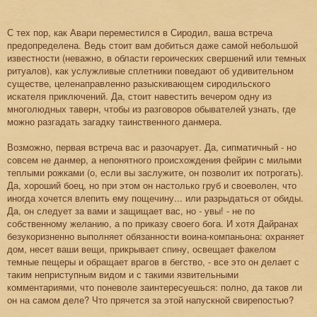
С тех пор, как Авари переместился в Сиродил, ваша встреча
предопределена. Ведь стоит вам добиться даже самой небольшой
известности (неважно, в области героических свершений или темных
ритуалов), как услужливые сплетники поведают об удивительном
существе, целенаправленно разыскивающем сиродильского
искателя приключений. Да, стоит навестить вечером одну из
многолюдных таверн, чтобы из разговоров обывателей узнать, где
можно разгадать загадку таинственного данмера.
Возможно, первая встреча вас и разочарует. Да, сипматичный - но
совсем не данмер, а непонятного происхождения фейрин с милыми
теплыми рожками (о, если вы заслужите, он позволит их потрогать).
Да, хороший боец, но при этом он настолько груб и своеволен, что
иногда хочется влепить ему пощечину... или разрыдаться от обиды.
Да, он следует за вами и защищает вас, но - увы! - не по
собственному желанию, а по приказу своего бога. И хотя Дайранах
безукоризненно выполняет обязанности воина-компаньона: охраняет
дом, несет ваши вещи, прикрывает спину, освещает факелом
темные пещеры и обращает врагов в бегство, - все это он делает с
таким неприступным видом и с такими язвительными
комментариями, что поневоле заинтересуешься: полно, да таков ли
он на самом деле? Что прячется за этой напускной свирепостью?