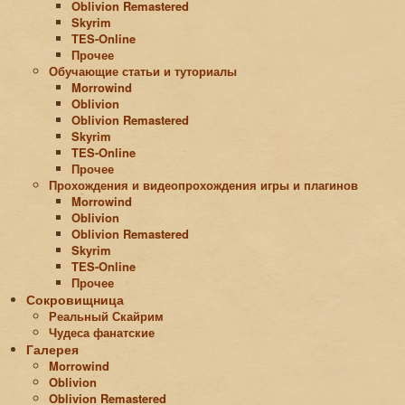
Oblivion Remastered
Skyrim
TES-Online
Прочее
Обучающие статьи и туториалы
Morrowind
Oblivion
Oblivion Remastered
Skyrim
TES-Online
Прочее
Прохождения и видеопрохождения игры и плагинов
Morrowind
Oblivion
Oblivion Remastered
Skyrim
TES-Online
Прочее
Сокровищница
Реальный Скайрим
Чудеса фанатские
Галерея
Morrowind
Oblivion
Oblivion Remastered