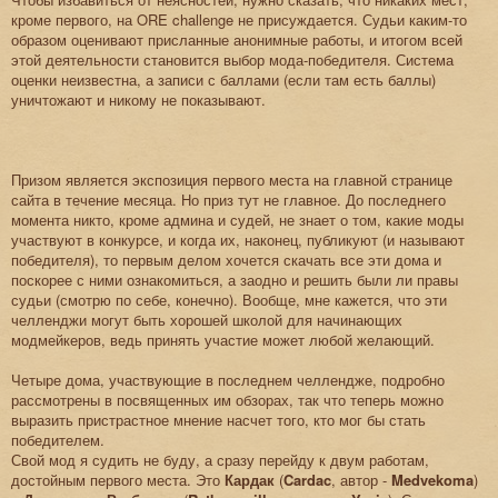
кроме первого, на ORE challenge не присуждается. Судьи каким-то
образом оценивают присланные анонимные работы, и итогом всей
этой деятельности становится выбор мода-победителя. Система
оценки неизвестна, а записи с баллами (если там есть баллы)
уничтожают и никому не показывают.
Призом является экспозиция первого места на главной странице
сайта в течение месяца. Но приз тут не главное. До последнего
момента никто, кроме админа и судей, не знает о том, какие моды
участвуют в конкурсе, и когда их, наконец, публикуют (и называют
победителя), то первым делом хочется скачать все эти дома и
поскорее с ними ознакомиться, а заодно и решить были ли правы
судьи (смотрю по себе, конечно). Вообще, мне кажется, что эти
челленджи могут быть хорошей школой для начинающих
модмейкеров, ведь принять участие может любой желающий.
Четыре дома, участвующие в последнем челлендже, подробно
рассмотрены в посвященных им обзорах, так что теперь можно
выразить пристрастное мнение насчет того, кто мог бы стать
победителем.
Свой мод я судить не буду, а сразу перейду к двум работам,
достойным первого места. Это
Кардак
(
Cardac
, автор -
Medvekoma
)