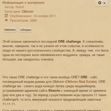
Информация о материале
Автор:
Horinf
Категория:
Oblivion
Опубликовано: 19 ноября 2011
Просмотров: 3665
Oblivion
обзоры
Этой осенью закончился последний
ORE challenge
. К сожалению,
многие, наверное, так и не узнали об этом событии, в особенности
люди из нашего русскоязычного сообщества. А, между тем, это была
одна из последних волн обливионского моддинга, правда, не такая
большая, как ожидалось сначала.
Что такое ORE challenge и что такое вообще ORE?
ORE
- сайт,
посвященный модам-домам для
Oblivion
(
Oblivion Real Estate
). ORE
challenge же - своего рода конкурс-битва среди модмейкеров,
устраиваемая админом сайта
Shezrie
с командой время от времени
(раз или два в год). За период существования игры прошло 11 таких
challenge'й, то есть минувший оказался предваряющим заветные
11.11.11.
Суть конкурса - создать плагин с домом определенной тематики