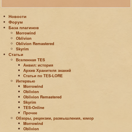
Новости
Форум
База плагинов
Morrowind
Oblivion
Oblivion Remastered
Skyrim
Статьи
Вселенная TES
Анвил: история
Архив Хранителя знаний
Статьи по ТЕS-LORE
Интервью
Morrowind
Oblivion
Oblivion Remastered
Skyrim
TES-Online
Прочее
Обзоры, рецензии, размышления, юмор
Morrowind
Oblivion