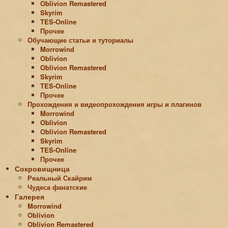
Oblivion Remastered
Skyrim
TES-Online
Прочее
Обучающие статьи и туториалы
Morrowind
Oblivion
Oblivion Remastered
Skyrim
TES-Online
Прочее
Прохождения и видеопрохождения игры и плагинов
Morrowind
Oblivion
Oblivion Remastered
Skyrim
TES-Online
Прочее
Сокровищница
Реальный Скайрим
Чудеса фанатские
Галерея
Morrowind
Oblivion
Oblivion Remastered