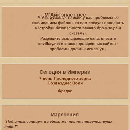
Вы здесь:
Главная
Статьи
М’Айк знает все
Обзоры, рецензии, размышления, юмор
Oblivion
М’Айк думает, что если у вас проблемы со
Осенний ORE 2011: Глазами очевидца
скачиванием файлов, то вам следует проверить
настройки безопасности вашего бро-у-зе-ра и
системы.
Искать...
Разрешите всплывающие окна, внесите
anvilbay.net в список доверенных сайтов -
проблемы должны исчезнуть.
Сегодня в Империи
7 день Последнего зерна
Созвездие: Воин
Фредас
Изречения
"Под этим солнцем и небом, мы тепло приветствуем
тебя!"