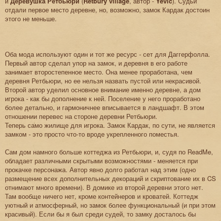
и
Деревушка Ретбьюри
(
Retbury village
, автор -
Yevic
). Судьи
отдали первое место деревне, но, возможно, замок Кардак достоин
этого не меньше.
Оба мода используют один и тот же ресурс - сет для Даггерфолла.
Первый автор сделал упор на замок, и деревня в его работе
занимает второстепенное место. Она менее проработана, чем
деревня Ретбьюри, но ее нельзя назвать пустой или некрасивой.
Второй автор уделил основное внимание именно деревне, а дом
игрока - как бы дополнение к ней. Поселение у него проработано
более детально, и гармоничнее вписывается в ландшафт. В этом
отношении перевес на стороне деревни Ретбьюри.
Теперь само жилище для игрока. Замок Кардак, по сути, не является
замком - это просто что-то вроде укрепленного поместья.
Сам дом намного больше коттеджа из Ретбьюри, и, судя по ReadMe,
обладает различными скрытыми возможностями - меняется при
прокачке персонажа. Автор явно долго работал над этим (одно
размещение всех дополнительных декораций и скриптование их в CS
отнимают много времени). В домике из второй деревни этого нет.
Там вообще ничего нет, кроме контейнеров и кроватей. Коттедж
уютный и атмосферный, но замок более функциональный (и при этом
красивый). Если бы я был среди судей, то замку досталось бы