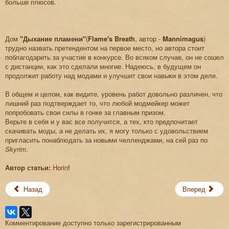
больше плюсов.
Дом
"Дыхание пламени"
(
Flame's Breath
, автор -
Mannimagus
)
трудно назвать претендентом на первое место, но автора стоит
поблагодарить за участие в конкурсе. Во всяком случае, он не сошел
с дистанции, как это сделали многие. Надеюсь, в будущем он
продолжит работу над модами и улучшит свои навыки в этом деле.
В общем и целом, как видите, уровень работ довольно различен, что
лишний раз подтверждает то, что любой модмейкер может
попробовать свои силы в гонке за главным призом.
Верьте в себя и у вас все получится, а тех, кто предпочитает
скачивать моды, а не делать их, я могу только с удовольствием
пригласить понаблюдать за новыми челленджами, на сей раз по
Skyrim
.
Автор статьи:
Horinf
Назад
Вперед
Комментирование доступно только зарегистрированным