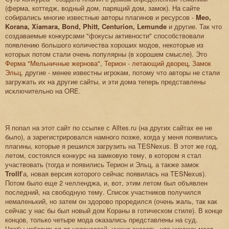
(ферма, коттедж, водный дом, парящий дом, замок). На сайте
собирались многие известные авторы плагинов и ресурсов -
Meo,
Korana, Xiamara, Bond, Phitt, Centurion, Lemunde
и другие. Так что
создаваемые конкурсами "фокусы активности" способствовали
появлению большого количества хороших модов, некоторые из
которых потом стали очень популярны (в хорошем смысле). Это
Ферма "Мельничные жернова"
,
Терион - летающий дворец
,
Замок
Эльц
, другие - менее известны игрокам, потому что авторы не стали
загружать их на другие сайты, и эти дома теперь представлены
исключительно на ORE.
Я попал на этот сайт по ссылке с Alltes.ru (на других сайтах ее не
было), а зарегистрировался намного позже, когда у меня появились
плагины, которые я решился загрузить на TESNexus. В этот же год,
летом, состоялся конкурс на замковую тему, в котором я стал
участвовать (тогда и появились Терион и Эльц, а также замок
Trollf
’а, новая версия которого сейчас появилась на TESNexus).
Потом было еще 2 челленджа, и, вот, этим летом был объявлен
последний, на свободную тему. Список участников получился
немаленький, но затем он здорово проредился (очень жаль, так как
сейчас у нас бы был новый дом Кораны в готическом стиле). В конце
концов, только четыре мода оказались представлены на суд.
Чтобы избавиться от неясностей, нужно сказать, что никаких мест,