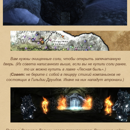
Вам нужны очищенные соли, чтобы открыть запечатанную
дверь.
(Из совета написанного выше, если вы не купили соли ранее,
то их можно купить в лавке «Лесная быль».)
(
Совет:
не берите с собой в пещеру стихий компаньонов не
состоящих в Гильдии Друидов. Иначе на них нападут атронахи.)