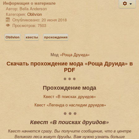
Информация о материале
Автор:
Bella Anderson
Категория:
Oblivion
Опубликовано: 20 июня 2018
Просмотров: 7503
Oblivion
квесты
прохождения
Мод
«
Роща Друида
»
Скачать прохождение мода «Роща Друида» в
PDF
✵ ✵ ✵
Прохождение мода
Квест «В поисках друидов»
Квест «Легенда о наследии друидов»
✵ ✵ ✵
Квест «В поисках друидов»
Квест начнется сразу. Вы получите сообщение, что в центре
Великого леса живут друиды. Вам нужно узнать больше