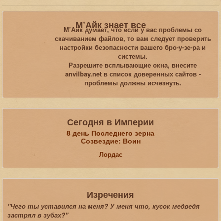
Вы здесь:
Главная
Статьи
М’Айк знает все
Прохождения и видеопрохождения игры и плагинов
Oblivion
М’Айк думает, что если у вас проблемы со
Прохождение мода «Роща Друида»
скачиванием файлов, то вам следует проверить
настройки безопасности вашего бро-у-зе-ра и
системы.
Искать...
Разрешите всплывающие окна, внесите
anvilbay.net в список доверенных сайтов -
проблемы должны исчезнуть.
Сегодня в Империи
8 день Последнего зерна
Созвездие: Воин
Лордас
Изречения
"Чего ты уставился на меня? У меня что, кусок медведя
застрял в зубах?"