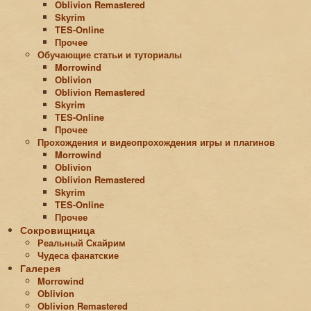
Oblivion Remastered
Skyrim
TES-Online
Прочее
Обучающие статьи и туториалы
Morrowind
Oblivion
Oblivion Remastered
Skyrim
TES-Online
Прочее
Прохождения и видеопрохождения игры и плагинов
Morrowind
Oblivion
Oblivion Remastered
Skyrim
TES-Online
Прочее
Сокровищница
Реальный Скайрим
Чудеса фанатские
Галерея
Morrowind
Oblivion
Oblivion Remastered