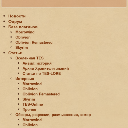
Новости
Форум
База плагинов
Morrowind
Oblivion
Oblivion Remastered
Skyrim
Статьи
Вселенная TES
Анвил: история
Архив Хранителя знаний
Статьи по ТЕS-LORE
Интервью
Morrowind
Oblivion
Oblivion Remastered
Skyrim
TES-Online
Прочее
Обзоры, рецензии, размышления, юмор
Morrowind
Oblivion