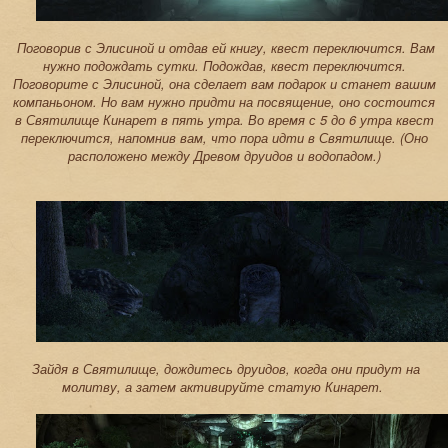
Поговорив с Элисиной и отдав ей книгу, квест переключится. Вам
нужно подождать сутки. Подождав, квест переключится.
Поговорите с Элисиной, она сделает вам подарок и станет вашим
компаньоном. Но вам нужно придти на посвящение, оно состоится
в Святилище Кинарет в пять утра. Во время с 5 до 6 утра квест
переключится, напомнив вам, что пора идти в Святилище. (Оно
расположено между Древом друидов и водопадом.)
Зайдя в Святилище, дождитесь друидов, когда они придут на
молитву, а затем активируйте статую Кинарет.