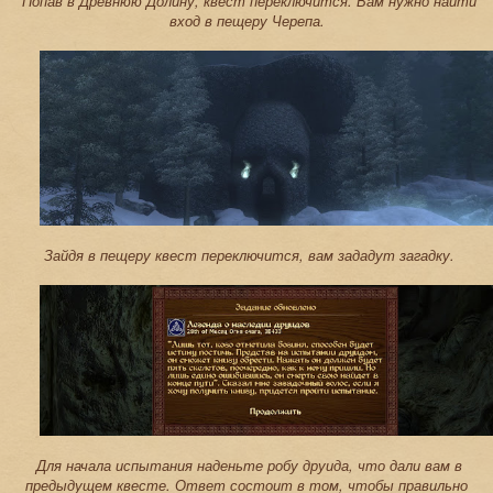
Попав в Древнюю Долину, квест переключится. Вам нужно найти
вход в пещеру Черепа.
Зайдя в пещеру квест переключится, вам зададут загадку.
Для начала испытания наденьте робу друида, что дали вам в
предыдущем квесте. Ответ состоит в том, чтобы правильно