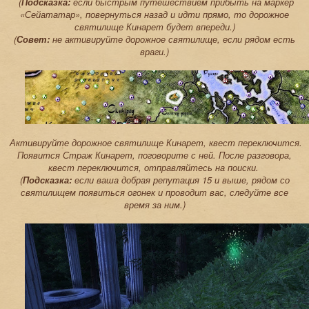
(
Подсказка:
если быстрым путешествием прибыть на маркер
«Сейататар», повернуться назад и идти прямо, то дорожное
святилище Кинарет будет впереди.)
(
Совет:
не активируйте дорожное святилище, если рядом есть
враги.)
Активируйте дорожное святилище Кинарет, квест переключится.
Появится Страж Кинарет, поговорите с ней. После разговора,
квест переключится, отправляйтесь на поиски.
(
Подсказка:
если ваша добрая репутация 15 и выше, рядом со
святилищем появиться огонек и проводит вас, следуйте все
время за ним.)