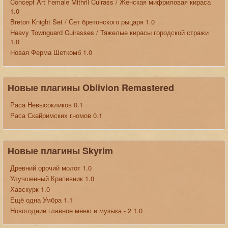
Concept Art Female Mithril Cuirass / Женская мифриловая кираса
1.0
Breton Knight Set / Сет бретонского рыцаря 1.0
Heavy Townguard Cuirasses / Тяжелые кирасы городской стражи
1.0
Новая Ферма Шеткомб 1.0
Новые плагины Oblivion Remastered
Раса Невысокликов 0.1
Раса Скайримских гномов 0.1
Новые плагины Skyrim
Древний орочий молот 1.0
Улучшенный Крапивник 1.0
Хавскурк 1.0
Ещё одна Умбра 1.1
Новогодние главное меню и музыка - 2 1.0