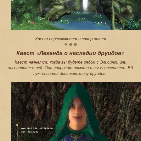
Квест переключится и завершится.
✵ ✵ ✵
Квест «Легенда о наследии друидов»
Квест начнется, когда вы будете рядом с Элисиной или
заговорите с ней. Она попросит помощи и вы согласитесь. Ей
нужно найти древнюю книгу друидов.