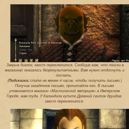
Закрыв диалог, квест переключится. Сообщив вам, что поиски в
магазинах оказались безрезультатными. Вам нужно отдохнуть и
поспать.
(
Подсказка:
спите не менее 4 часов, чтобы получить письмо.)
Получив загадочное письмо, прочитайте его. В письме
упоминается магазин «Мистический эмпориум» в Имперском
Городе, вам туда. У Калиндила купите Древний свиток друидов,
квест переключится.