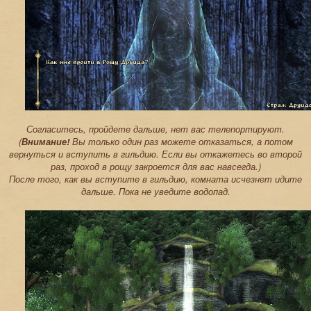
Согласитесь, пройдете дальше, нет вас телепортируют.
(
Внимание!
Вы только один раз можете отказаться, а потом
вернуться и вступить в гильдию. Если вы откажетесь во второй
раз, проход в рощу закроется для вас навсегда.)
После того, как вы вступите в гильдию, комната исчезнет идите
дальше. Пока не уведите водопад.