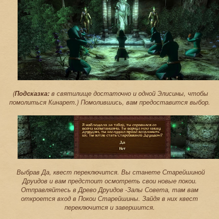
(
Подсказка:
в святилище достаточно и одной Элисины, чтобы
помолиться Кинарет.) Помолившись, вам предоставится выбор.
Выбрав Да, квест переключится. Вы станете Старейшиной
Друидов и вам предстоит осмотреть свои новые покои.
Отправляйтесь в Древо Друидов -Залы Совета, там вам
откроется вход в Покои Старейшины. Зайдя в них квест
переключится и завершится.