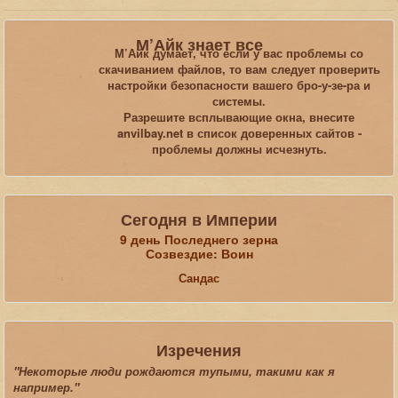
Вы здесь:
Главная
Пользователи
М’Айк знает все
М’Айк думает, что если у вас проблемы со
скачиванием файлов, то вам следует проверить
Искать...
настройки безопасности вашего бро-у-зе-ра и
системы.
Разрешите всплывающие окна, внесите
anvilbay.net в список доверенных сайтов -
проблемы должны исчезнуть.
Сегодня в Империи
9 день Последнего зерна
Созвездие: Воин
Сандас
Изречения
"Некоторые люди рождаются тупыми, такими как я
например."