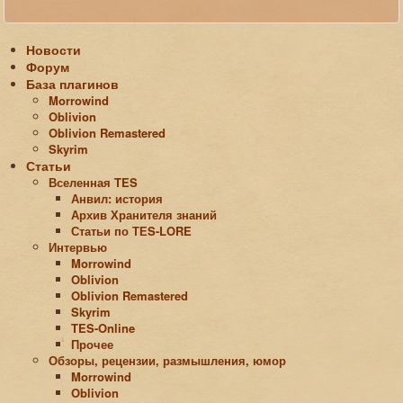
Новости
Форум
База плагинов
Morrowind
Oblivion
Oblivion Remastered
Skyrim
Статьи
Вселенная TES
Анвил: история
Архив Хранителя знаний
Статьи по ТЕS-LORE
Интервью
Morrowind
Oblivion
Oblivion Remastered
Skyrim
TES-Online
Прочее
Обзоры, рецензии, размышления, юмор
Morrowind
Oblivion