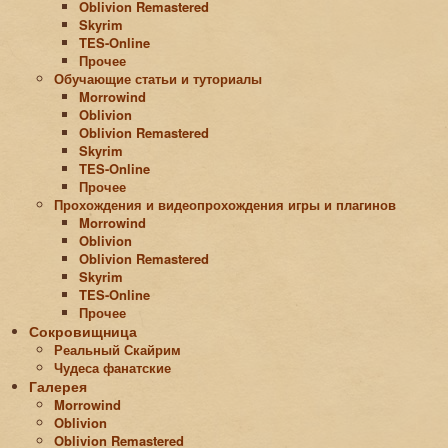
Oblivion Remastered
Skyrim
TES-Online
Прочее
Обучающие статьи и туториалы
Morrowind
Oblivion
Oblivion Remastered
Skyrim
TES-Online
Прочее
Прохождения и видеопрохождения игры и плагинов
Morrowind
Oblivion
Oblivion Remastered
Skyrim
TES-Online
Прочее
Сокровищница
Реальный Скайрим
Чудеса фанатские
Галерея
Morrowind
Oblivion
Oblivion Remastered