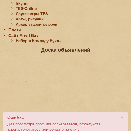
Skyrim
TES-Online
Другие игры TES
Арты, рисунки
Архив старой галереи
Блоги
Сайт Аnvil Вay
Набор в Команду Бухты
Доска объявлений
×
Ошибка
Для просмотра профиля пользователя, пожалуйста,
зарегистрируйтесь или войдите на сайт.