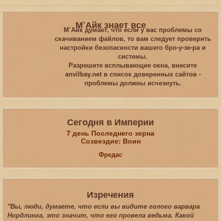
Вы здесь:
Главная
Пользователи
М’Айк знает все
М’Айк думает, что если у вас проблемы со
скачиванием файлов, то вам следует проверить
Искать...
настройки безопасности вашего бро-у-зе-ра и
системы.
Разрешите всплывающие окна, внесите
anvilbay.net в список доверенных сайтов -
проблемы должны исчезнуть.
Сегодня в Империи
7 день Последнего зерна
Созвездие: Воин
Фредас
Изречения
"Вы, люди, думаете, что если вы видите голого варвара
Нордлинга, это значит, что его провела ведьма. Какой