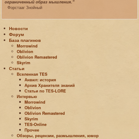
ограниченный образ мышления."
Форстааг Знойный
Новости
Форум
База плагинов
Morrowind
Oblivion
Oblivion Remastered
Skyrim
Статьи
Вселенная TES
Анвил: история
Архив Хранителя знаний
Статьи по ТЕS-LORE
Интервью
Morrowind
Oblivion
Oblivion Remastered
Skyrim
TES-Online
Прочее
Обзоры, рецензии, размышления, юмор