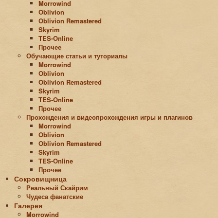
Morrowind
Oblivion
Oblivion Remastered
Skyrim
TES-Online
Прочее
Обучающие статьи и туториалы
Morrowind
Oblivion
Oblivion Remastered
Skyrim
TES-Online
Прочее
Прохождения и видеопрохождения игры и плагинов
Morrowind
Oblivion
Oblivion Remastered
Skyrim
TES-Online
Прочее
Сокровищница
Реальный Скайрим
Чудеса фанатские
Галерея
Morrowind