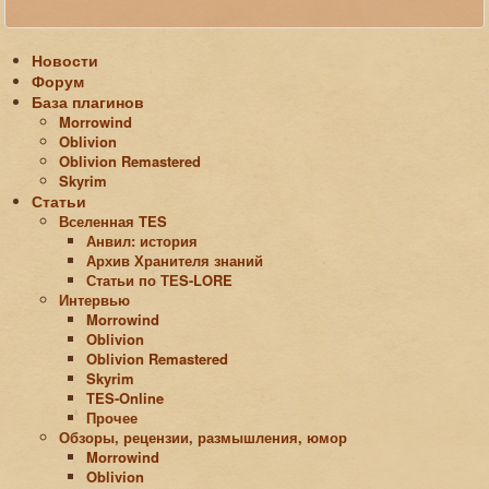
Новости
Форум
База плагинов
Morrowind
Oblivion
Oblivion Remastered
Skyrim
Статьи
Вселенная TES
Анвил: история
Архив Хранителя знаний
Статьи по ТЕS-LORE
Интервью
Morrowind
Oblivion
Oblivion Remastered
Skyrim
TES-Online
Прочее
Обзоры, рецензии, размышления, юмор
Morrowind
Oblivion