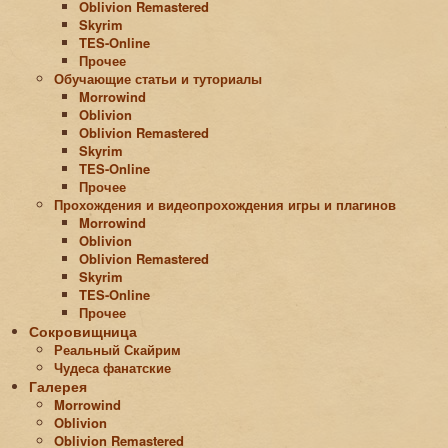
Oblivion Remastered
Skyrim
TES-Online
Прочее
Обучающие статьи и туториалы
Morrowind
Oblivion
Oblivion Remastered
Skyrim
TES-Online
Прочее
Прохождения и видеопрохождения игры и плагинов
Morrowind
Oblivion
Oblivion Remastered
Skyrim
TES-Online
Прочее
Сокровищница
Реальный Скайрим
Чудеса фанатские
Галерея
Morrowind
Oblivion
Oblivion Remastered