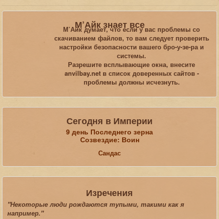
Вы здесь:
Главная
интервью - Anvil Bay
М’Айк знает все
М’Айк думает, что если у вас проблемы со
скачиванием файлов, то вам следует проверить
Искать...
настройки безопасности вашего бро-у-зе-ра и
системы.
Разрешите всплывающие окна, внесите
anvilbay.net в список доверенных сайтов -
проблемы должны исчезнуть.
Сегодня в Империи
9 день Последнего зерна
Созвездие: Воин
Сандас
Изречения
"Некоторые люди рождаются тупыми, такими как я
например."