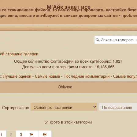
М’Айк знает все
 со скачиванием файлов, то вам следует проверить настройки безоп
е окна, внесите anvilbay.net в список доверенных сайтов - пробл
ной странице галереи
Общее количество фотографий во всех категориях: 1,827
Доступ ко всем фотографиям вместе: 16,186,665
2:
Лучшие оценки
-
Самые новые
-
Последние комментарии
-
Самые попу
Oblivion
Сортировка по
51 фото в этой категории
1
2
3