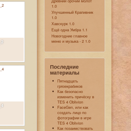
Древний орочий молот
1.0
Улучшенный Крапивник
1.0
Хавскурк 1.0
Ещё одна Умбра 1.1
Новогодние главное
меню и музыка - 2 1.0
_2
Последние
материалы
Пятнадцать
грязекрабиков
Как безопасно
изменить причёску в
TES 4 Oblivion
_4
FaceGen, или как
создать лицо по
фотографии в игре
TES 4 Oblivion
Как позаимствовать