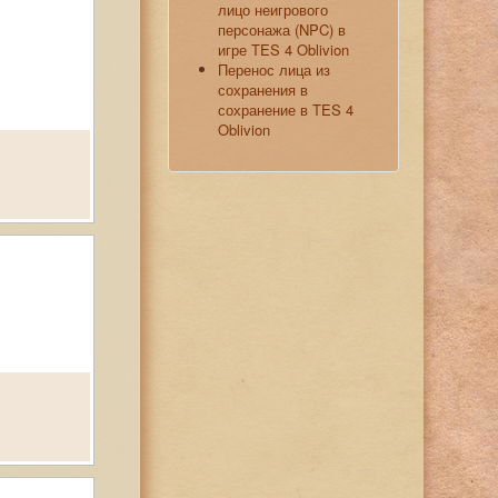
лицо неигрового
персонажа (NPC) в
игре TES 4 Oblivion
Перенос лица из
сохранения в
сохранение в TES 4
Oblivion