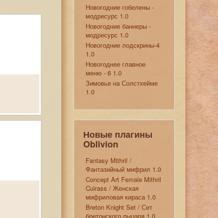
Новогодние гобелены -
модресурс 1.0
Новогодние баннеры -
модресурс 1.0
Новогодние лодскрины-4
1.0
Новогоднее главное
меню - 6 1.0
Зимовье на Солстхейме
1.0
Новые плагины
Oblivion
Fantasy Mithril /
Фантазийный мифрил 1.0
Concept Art Female Mithril
Cuirass / Женская
мифриловая кираса 1.0
Breton Knight Set / Сет
бретонского рыцаря 1.0