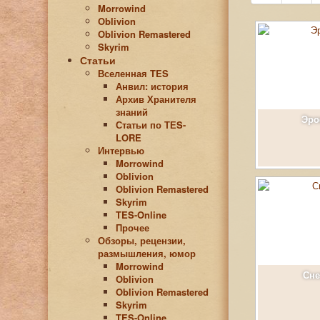
Morrowind
Oblivion
Oblivion Remastered
Skyrim
Статьи
Вселенная TES
Анвил: история
Архив Хранителя
знаний
Эро
Статьи по ТЕS-
LORE
Интервью
Morrowind
Oblivion
Oblivion Remastered
Skyrim
TES-Online
Прочее
Обзоры, рецензии,
размышления, юмор
Morrowind
Сне
Oblivion
Oblivion Remastered
Skyrim
TES-Online