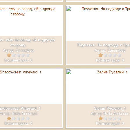
з - ему на запад, ей в другую
сторону.
Паучатня. На подходе к Тр
Автор:
Саннифер
Автор:
Саннифер
Комментарии: 0
Комментарии: 0
hadowcrest Vineyard_1
Залив Русалки_1
Автор:
Bella Anderson
Автор:
Bella Anderson
Комментарии: 0
Комментарии: 0