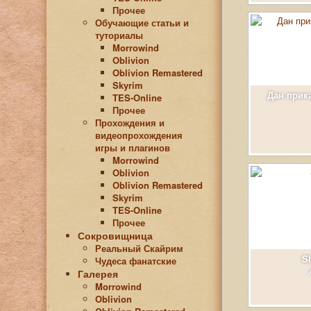
Прочее
Обучающие статьи и
туториалы
Morrowind
Oblivion
Oblivion Remastered
Skyrim
Дан прика
TES-Online
Прочее
Прохождения и
видеопрохождения
игры и плагинов
Morrowind
Oblivion
Oblivion Remastered
Skyrim
TES-Online
Прочее
Сокровищница
Реальный Скайрим
S
Чудеса фанатские
Галерея
Morrowind
Oblivion