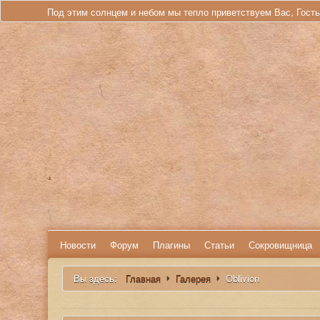
Под этим солнцем и небом мы тепло приветствуем Вас, Гост
Новости
Форум
Плагины
Статьи
Сокровищница
Вы здесь:
Главная
Галерея
Oblivion
Искать...