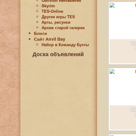
Oblivion Remastered
Skyrim
TES-Online
Другие игры TES
Арты, рисунки
Архив старой галереи
Блоги
Сайт Аnvil Вay
Ми
Набор в Команду Бухты
Доска объявлений
Ми