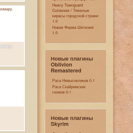
Heavy Townguard
Cuirasses / Тяжелые
кирасы городской стражи
1.0
Новая Ферма Шеткомб
1.0
еомару.
Новые плагины
Oblivion
Remastered
Раса Невысокликов 0.1
Раса Скайримских
гномов 0.1
Новые плагины
Skyrim