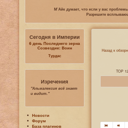
М’Айк думает, что если у вас проблемы
Разрешите всплывающи
Сегодня в Империи
6 день Последнего зерна
Созвездие: Воин
Назад к обзор
Турдас
TOP 1
Изречения
"Альмалексия всё знает
и видит."
Новости
Форум
База плагинов