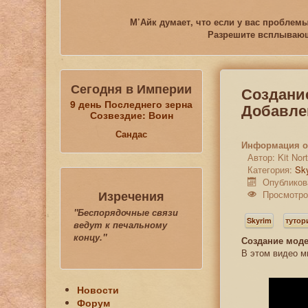
М’Айк думает, что если у вас проблемы
Разрешите всплывающи
Сегодня в Империи
Создание
9 день Последнего зерна
Добавлен
Созвездие: Воин
Сандас
Информация о
Автор:
Kit No
Категория:
Sk
Опубликов
Изречения
Просмотро
"Беспорядочные связи
Skyrim
туто
ведут к печальному
концу."
Создание моде
В этом видео м
Новости
Форум