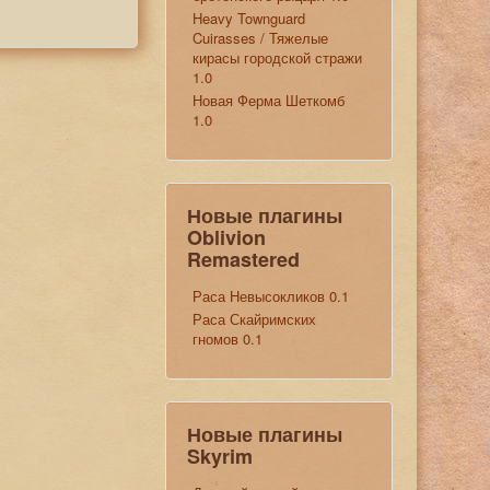
Heavy Townguard
Cuirasses / Тяжелые
кирасы городской стражи
1.0
Новая Ферма Шеткомб
1.0
Новые плагины
Oblivion
Remastered
Раса Невысокликов 0.1
Раса Скайримских
гномов 0.1
Новые плагины
Skyrim