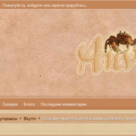
ь. Пожалуйста,
войдите
или
зарегистрируйтесь
.
Галерея
Блоги
Последние комментарии
туториалы
Skyrim
Создание моделей для Скайрима в Blender. Урок 