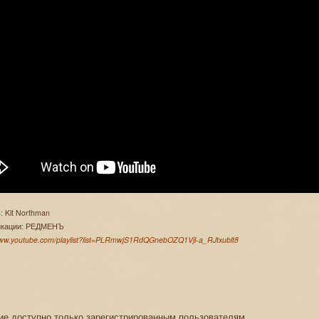
: Kit Northman
ликации: РЕДМЕНЪ
www.youtube.com/playlist?list=PLRmwjS1RdQGnebOZQ1Vjl-a_RJtxublt8
е доступно только зарегистрированным пользователям.