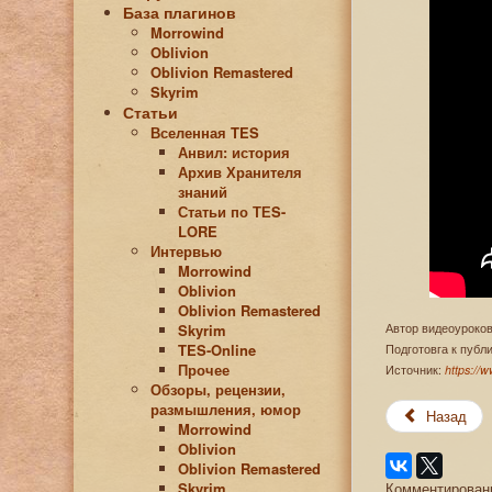
База плагинов
Morrowind
Oblivion
Oblivion Remastered
Skyrim
Статьи
Вселенная TES
Анвил: история
Архив Хранителя
знаний
Статьи по ТЕS-
LORE
Интервью
Morrowind
Oblivion
Oblivion Remastered
Skyrim
Автор видеоуроков
TES-Online
Подготовга к пуб
Прочее
Источник:
https://
Обзоры, рецензии,
размышления, юмор
Назад
Morrowind
Oblivion
Oblivion Remastered
Skyrim
Комментировани