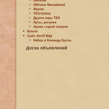
Oblivion
Oblivion Remastered
Skyrim
TES-Online
Другие игры TES
Арты, рисунки
Архив старой галереи
Блоги
Сайт Аnvil Вay
Набор в Команду Бухты
Доска объявлений