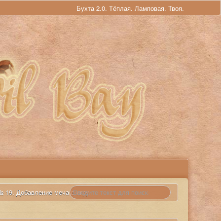
Бухта 2.0. Тёплая. Ламповая. Твоя.
№ 19. Добавление меча в игру