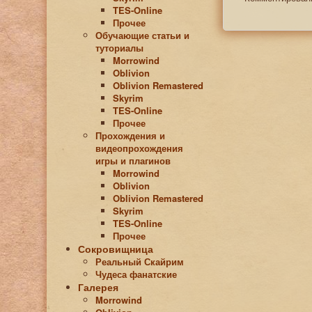
TES-Online
Прочее
Обучающие статьи и
туториалы
Morrowind
Oblivion
Oblivion Remastered
Skyrim
TES-Online
Прочее
Прохождения и
видеопрохождения
игры и плагинов
Morrowind
Oblivion
Oblivion Remastered
Skyrim
TES-Online
Прочее
Сокровищница
Реальный Скайрим
Чудеса фанатские
Галерея
Morrowind