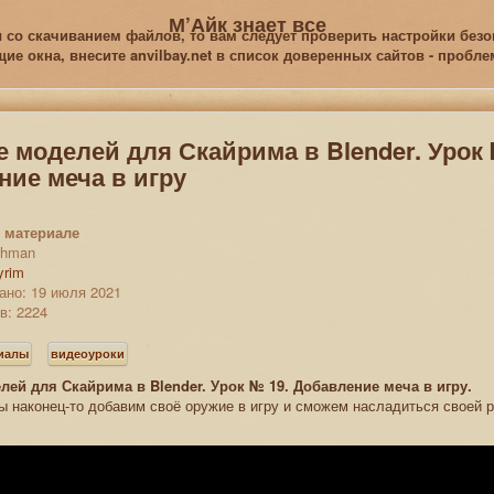
М’Айк знает все
 со скачиванием файлов, то вам следует проверить настройки безоп
е окна, внесите anvilbay.net в список доверенных сайтов - пробл
 моделей для Скайрима в Blender. Урок 
ие меча в игру
 материале
rthman
yrim
ано: 19 июля 2021
в: 2224
риалы
видеоуроки
лей для Скайрима в Blender. Урок № 19. Добавление меча в игру.
ы наконец-то добавим своё оружие в игру и сможем насладиться своей р