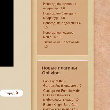
Новогодние гобелены -
модресурс 1.0
Новогодние баннеры -
модресурс 1.0
Новогодние лодскрины-4
1.0
Новогоднее главное
меню - 6 1.0
Зимовье на Солстхейме
1.0
Новые плагины
Oblivion
Fantasy Mithril /
Фантазийный мифрил 1.0
Concept Art Female Mithril
Вперед
Cuirass / Женская
мифриловая кираса 1.0
Breton Knight Set / Сет
бретонского рыцаря 1.0