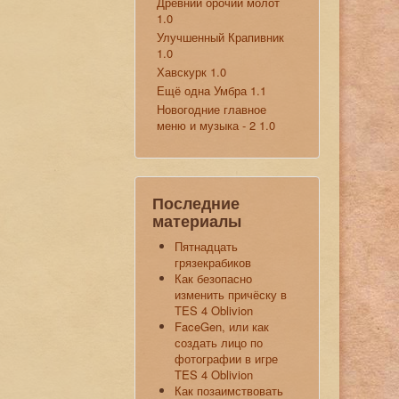
Древний орочий молот
1.0
Улучшенный Крапивник
1.0
Хавскурк 1.0
Ещё одна Умбра 1.1
Новогодние главное
меню и музыка - 2 1.0
Последние
материалы
Пятнадцать
грязекрабиков
Как безопасно
изменить причёску в
TES 4 Oblivion
FaceGen, или как
создать лицо по
фотографии в игре
TES 4 Oblivion
Как позаимствовать