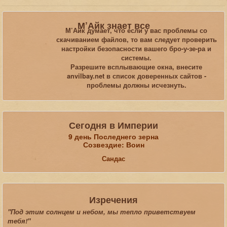
Вы здесь:
Главная
Загрузки
Туториалы
М’Айк знает все
М’Айк думает, что если у вас проблемы со
скачиванием файлов, то вам следует проверить
Искать...
настройки безопасности вашего бро-у-зе-ра и
системы.
Разрешите всплывающие окна, внесите
anvilbay.net в список доверенных сайтов -
проблемы должны исчезнуть.
Сегодня в Империи
9 день Последнего зерна
Созвездие: Воин
Сандас
Изречения
"Под этим солнцем и небом, мы тепло приветствуем
тебя!"