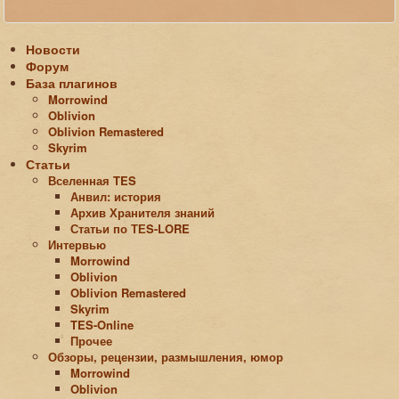
Новости
Форум
База плагинов
Morrowind
Oblivion
Oblivion Remastered
Skyrim
Статьи
Вселенная TES
Анвил: история
Архив Хранителя знаний
Статьи по ТЕS-LORE
Интервью
Morrowind
Oblivion
Oblivion Remastered
Skyrim
TES-Online
Прочее
Обзоры, рецензии, размышления, юмор
Morrowind
Oblivion