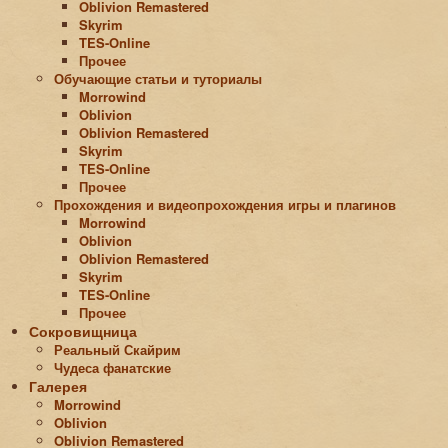
Oblivion Remastered
Skyrim
TES-Online
Прочее
Обучающие статьи и туториалы
Morrowind
Oblivion
Oblivion Remastered
Skyrim
TES-Online
Прочее
Прохождения и видеопрохождения игры и плагинов
Morrowind
Oblivion
Oblivion Remastered
Skyrim
TES-Online
Прочее
Сокровищница
Реальный Скайрим
Чудеса фанатские
Галерея
Morrowind
Oblivion
Oblivion Remastered