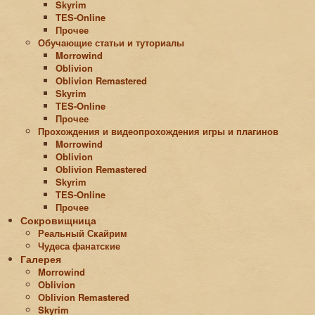
Skyrim
TES-Online
Прочее
Обучающие статьи и туториалы
Morrowind
Oblivion
Oblivion Remastered
Skyrim
TES-Online
Прочее
Прохождения и видеопрохождения игры и плагинов
Morrowind
Oblivion
Oblivion Remastered
Skyrim
TES-Online
Прочее
Сокровищница
Реальный Скайрим
Чудеса фанатские
Галерея
Morrowind
Oblivion
Oblivion Remastered
Skyrim