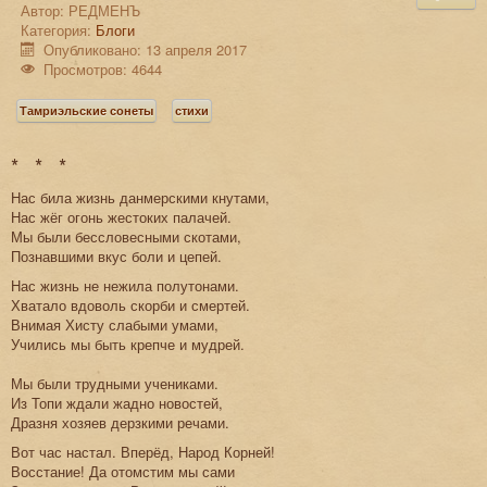
Автор:
РЕДМЕНЪ
Категория:
Блоги
Опубликовано: 13 апреля 2017
Просмотров: 4644
Тамриэльские сонеты
стихи
* * *
Нас била жизнь данмерскими кнутами,
Нас жёг огонь жестоких палачей.
Мы были бессловесными скотами,
Познавшими вкус боли и цепей.
Нас жизнь не нежила полутонами.
Хватало вдоволь скорби и смертей.
Внимая Хисту слабыми умами,
Учились мы быть крепче и мудрей.
Мы были трудными учениками.
Из Топи ждали жадно новостей,
Дразня хозяев дерзкими речами.
Вот час настал. Вперёд, Народ Корней!
Восстание! Да отомстим мы сами