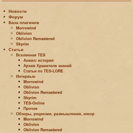
Новости
Форум
База плагинов
Morrowind
Oblivion
Oblivion Remastered
Skyrim
Статьи
Вселенная TES
Анвил: история
Архив Хранителя знаний
Статьи по ТЕS-LORE
Интервью
Morrowind
Oblivion
Oblivion Remastered
Skyrim
TES-Online
Прочее
Обзоры, рецензии, размышления, юмор
Morrowind
Oblivion
Oblivion Remastered