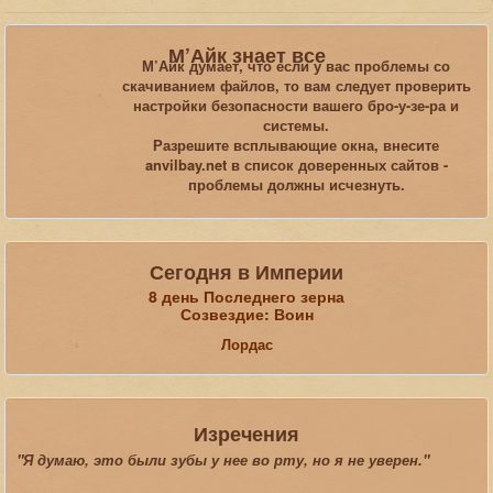
Вы здесь:
Главная
Блоги
М’Айк знает все
Из тетради "Тамриэльские сонеты"
М’Айк думает, что если у вас проблемы со
скачиванием файлов, то вам следует проверить
настройки безопасности вашего бро-у-зе-ра и
Искать...
системы.
Разрешите всплывающие окна, внесите
anvilbay.net в список доверенных сайтов -
проблемы должны исчезнуть.
Сегодня в Империи
8 день Последнего зерна
Созвездие: Воин
Лордас
Изречения
"Я думаю, это были зубы у нее во рту, но я не уверен."