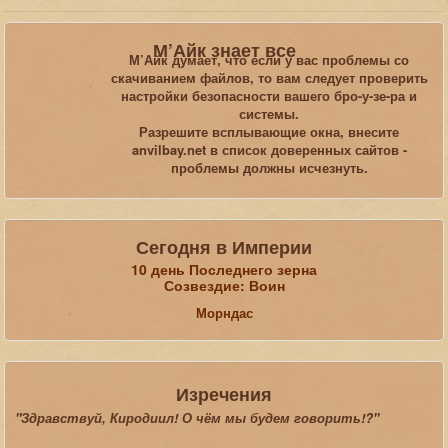
Вы здесь:
Главная
Блоги
М’Айк знает все
Из тетради "Тамриэльские сонеты"
М’Айк думает, что если у вас проблемы со
скачиванием файлов, то вам следует проверить
настройки безопасности вашего бро-у-зе-ра и
Искать...
системы.
Разрешите всплывающие окна, внесите
anvilbay.net в список доверенных сайтов -
проблемы должны исчезнуть.
Сегодня в Империи
10 день Последнего зерна
Созвездие: Воин
Морндас
Изречения
"Здравствуй, Киродиил! О чём мы будем говорить!?"