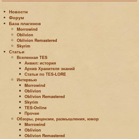
Новости
Форум
База плагинов
Morrowind
Oblivion
Oblivion Remastered
Skyrim
Статьи
Вселенная TES
Анвил: история
Архив Хранителя знаний
Статьи по ТЕS-LORE
Интервью
Morrowind
Oblivion
Oblivion Remastered
Skyrim
TES-Online
Прочее
Обзоры, рецензии, размышления, юмор
Morrowind
Oblivion
Oblivion Remastered