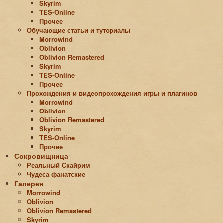
Skyrim
TES-Online
Прочее
Обучающие статьи и туториалы
Morrowind
Oblivion
Oblivion Remastered
Skyrim
TES-Online
Прочее
Прохождения и видеопрохождения игры и плагинов
Morrowind
Oblivion
Oblivion Remastered
Skyrim
TES-Online
Прочее
Сокровищница
Реальный Скайрим
Чудеса фанатские
Галерея
Morrowind
Oblivion
Oblivion Remastered
Skyrim