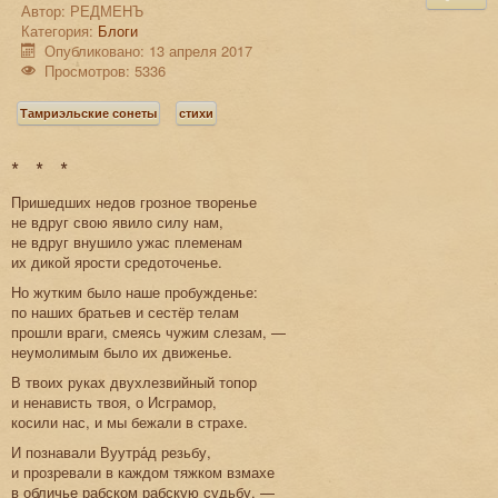
Автор:
РЕДМЕНЪ
Категория:
Блоги
Опубликовано: 13 апреля 2017
Просмотров: 5336
Тамриэльские сонеты
стихи
* * *
Пришедших недов грозное творенье
не вдруг свою явило силу нам,
не вдруг внушило ужас племенам
их дикой ярости средоточенье.
Но жутким было наше пробужденье:
по наших братьев и сестёр телам
прошли враги, смеясь чужим слезам, —
неумолимым было их движенье.
В твоих руках двухлезвийный топор
и ненависть твоя, о Исграмор,
косили нас, и мы бежали в страхе.
И познавали Вуутра́д резьбу,
и прозревали в каждом тяжком взмахе
в обличье рабском рабскую судьбу, —