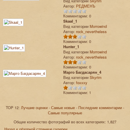
Вид категории
Skyrim
Автор:
РЕДМЕНЪ
Комментарии: 0
Skaal_1
Вид категории
Morrowind
Автор:
rock_nevertheless
Комментарии: 0
Hunter_1
Вид категории
Morrowind
Автор:
rock_nevertheless
Комментарии: 0
Марго Багдасарян_4
Вид категории
Skyrim
Автор:
foxxxy
Комментарии: 1
TOP 12:
Лучшие оценки
-
Самые новые
-
Последние комментарии
-
Самые популярные
Общее количество фотографий во всех категориях: 1,827
Назад к обзорной странице галереи