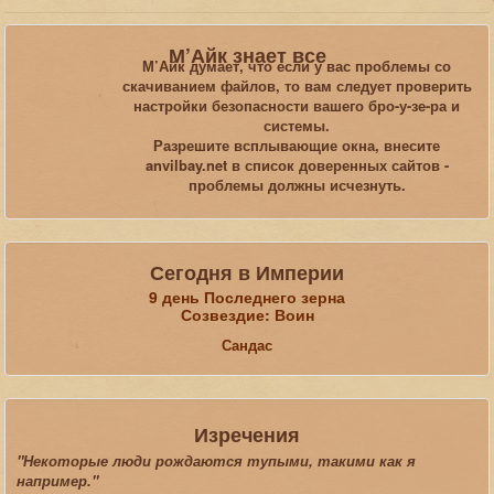
Вы здесь:
Главная
Галерея
Morrowind
М’Айк знает все
Топ 12 по количеству просмотров
М’Айк думает, что если у вас проблемы со
скачиванием файлов, то вам следует проверить
настройки безопасности вашего бро-у-зе-ра и
Искать...
системы.
Разрешите всплывающие окна, внесите
anvilbay.net в список доверенных сайтов -
проблемы должны исчезнуть.
Сегодня в Империи
9 день Последнего зерна
Созвездие: Воин
Сандас
Изречения
"Некоторые люди рождаются тупыми, такими как я
например."