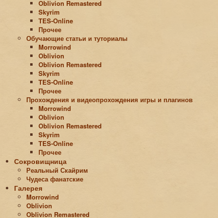
Oblivion Remastered
Skyrim
TES-Online
Прочее
Обучающие статьи и туториалы
Morrowind
Oblivion
Oblivion Remastered
Skyrim
TES-Online
Прочее
Прохождения и видеопрохождения игры и плагинов
Morrowind
Oblivion
Oblivion Remastered
Skyrim
TES-Online
Прочее
Сокровищница
Реальный Скайрим
Чудеса фанатские
Галерея
Morrowind
Oblivion
Oblivion Remastered