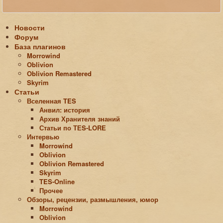
Новости
Форум
База плагинов
Morrowind
Oblivion
Oblivion Remastered
Skyrim
Статьи
Вселенная TES
Анвил: история
Архив Хранителя знаний
Статьи по ТЕS-LORE
Интервью
Morrowind
Oblivion
Oblivion Remastered
Skyrim
TES-Online
Прочее
Обзоры, рецензии, размышления, юмор
Morrowind
Oblivion