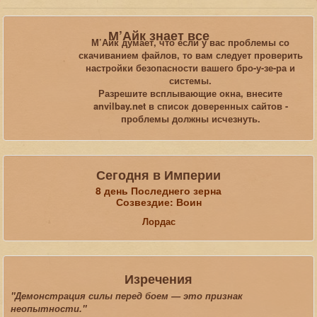
Вы здесь:
Главная
Галерея
TES-Online
М’Айк знает все
Топ 12 по количеству просмотров
М’Айк думает, что если у вас проблемы со
скачиванием файлов, то вам следует проверить
настройки безопасности вашего бро-у-зе-ра и
Искать...
системы.
Разрешите всплывающие окна, внесите
anvilbay.net в список доверенных сайтов -
проблемы должны исчезнуть.
Сегодня в Империи
8 день Последнего зерна
Созвездие: Воин
Лордас
Изречения
"Демонстрация силы перед боем — это признак
неопытности."