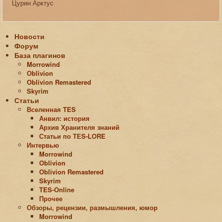
Цурин Арктус
Новости
Форум
База плагинов
Morrowind
Oblivion
Oblivion Remastered
Skyrim
Статьи
Вселенная TES
Анвил: история
Архив Хранителя знаний
Статьи по ТЕS-LORE
Интервью
Morrowind
Oblivion
Oblivion Remastered
Skyrim
TES-Online
Прочее
Обзоры, рецензии, размышления, юмор
Morrowind