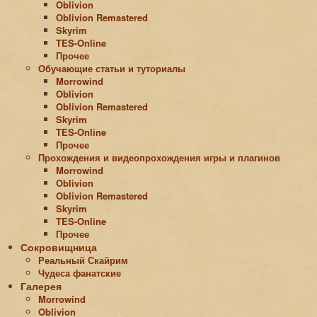
Oblivion
Oblivion Remastered
Skyrim
TES-Online
Прочее
Обучающие статьи и туториалы
Morrowind
Oblivion
Oblivion Remastered
Skyrim
TES-Online
Прочее
Прохождения и видеопрохождения игры и плагинов
Morrowind
Oblivion
Oblivion Remastered
Skyrim
TES-Online
Прочее
Сокровищница
Реальный Скайрим
Чудеса фанатские
Галерея
Morrowind
Oblivion