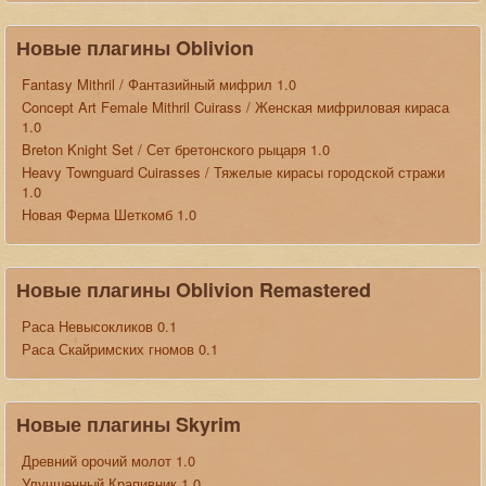
Новые плагины Oblivion
Fantasy Mithril / Фантазийный мифрил 1.0
Concept Art Female Mithril Cuirass / Женская мифриловая кираса
1.0
Breton Knight Set / Сет бретонского рыцаря 1.0
Heavy Townguard Cuirasses / Тяжелые кирасы городской стражи
1.0
Новая Ферма Шеткомб 1.0
Новые плагины Oblivion Remastered
Раса Невысокликов 0.1
Раса Скайримских гномов 0.1
Новые плагины Skyrim
Древний орочий молот 1.0
Улучшенный Крапивник 1.0