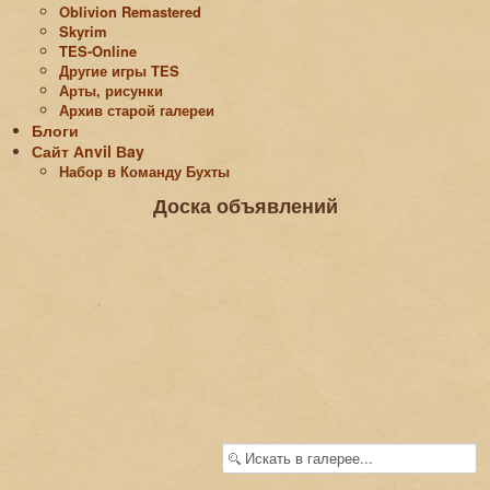
Oblivion Remastered
Skyrim
TES-Online
Другие игры TES
Арты, рисунки
Архив старой галереи
Блоги
Сайт Аnvil Вay
Набор в Команду Бухты
Доска объявлений