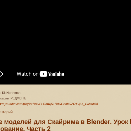
: Kit Northman
ликации: РЕДМЕНЪ
www.youtube.com/playlist?list=PLRmwjS1RdQGnebOZQ1Vjl-a_RJtxublt8
ентарий
 моделей для Скайрима в Blender. Урок 
ование. Часть 2