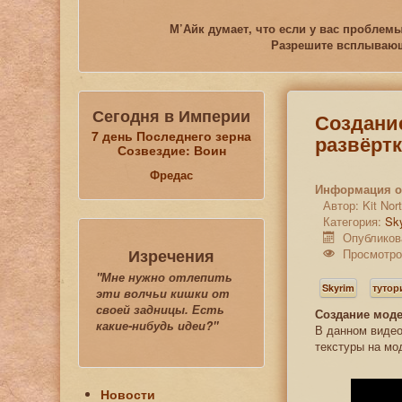
М’Айк думает, что если у вас проблемы
Разрешите всплывающи
Сегодня в Империи
Создание
7 день Последнего зерна
развёртк
Созвездие: Воин
Фредас
Информация о
Автор:
Kit No
Категория:
Sk
Опубликов
Изречения
Просмотро
"Мне нужно отлепить
Skyrim
туто
эти волчьи кишки от
своей задницы. Есть
Создание моде
какие-нибудь идеи?"
В данном видео
текстуры на мо
Новости