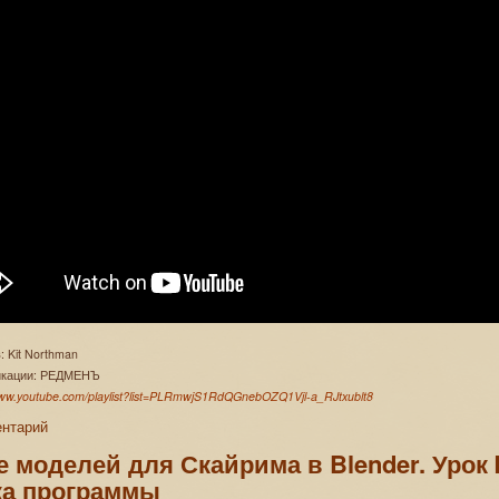
: Kit Northman
ликации: РЕДМЕНЪ
www.youtube.com/playlist?list=PLRmwjS1RdQGnebOZQ1Vjl-a_RJtxublt8
ентарий
 моделей для Скайрима в Blender. Урок 
ка программы