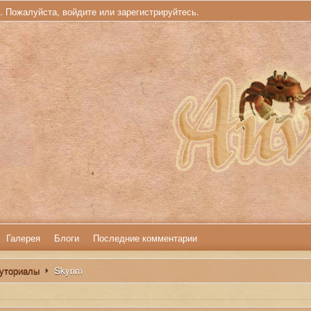
ь. Пожалуйста,
войдите
или
зарегистрируйтесь
.
Галерея
Блоги
Последние комментарии
туториалы
Skyrim