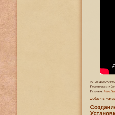
Автор видеоуроков
Подготовга к пуб
Источник:
https://
Добавить комм
Создание
Установ