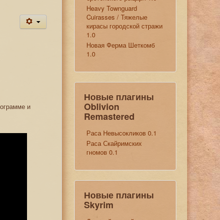
Heavy Townguard
Cuirasses / Тяжелые
кирасы городской стражи
1.0
Новая Ферма Шеткомб
1.0
Новые плагины
Oblivion
рограмме и
Remastered
Раса Невысокликов 0.1
Раса Скайримских
гномов 0.1
Новые плагины
Skyrim