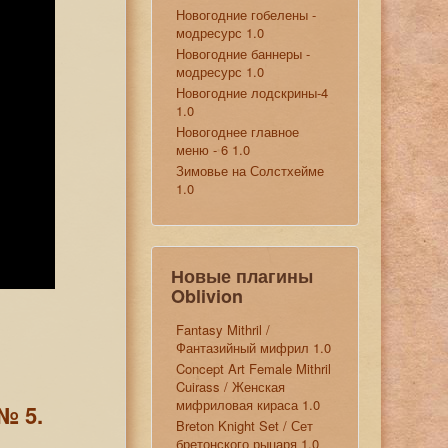
Новогодние гобелены -
модресурс 1.0
Новогодние баннеры -
модресурс 1.0
Новогодние лодскрины-4
1.0
Новогоднее главное
меню - 6 1.0
Зимовье на Солстхейме
1.0
Новые плагины
Oblivion
Fantasy Mithril /
Фантазийный мифрил 1.0
Concept Art Female Mithril
Cuirass / Женская
мифриловая кираса 1.0
№ 5.
Breton Knight Set / Сет
бретонского рыцаря 1.0