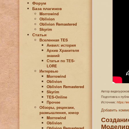
Форум
База плагинов
Morrowind
Oblivion
Oblivion Remastered
Skyrim
Статьи
Вселенная TES
Анвил: история
Архив Хранителя
знаний
Статьи по ТЕS-
LORE
Интервью
Morrowind
Oblivion
Oblivion Remastered
Skyrim
Автор видеоуроков
TES-Online
Подготовга к пуб
Прочее
Источник:
https://
Обзоры, рецензии,
Добавить комм
размышления, юмор
Morrowind
Создание
Oblivion
Моделир
Oblivion Remastered