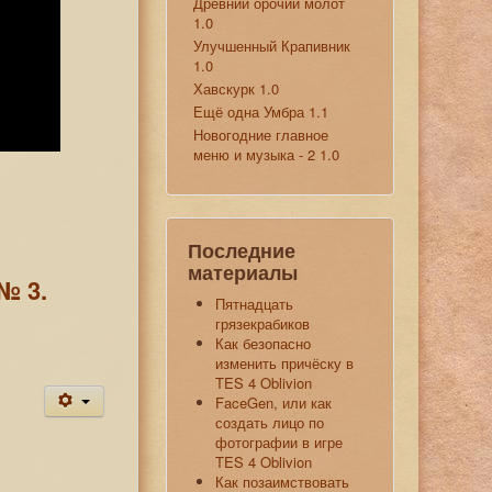
Древний орочий молот
1.0
Улучшенный Крапивник
1.0
Хавскурк 1.0
Ещё одна Умбра 1.1
Новогодние главное
меню и музыка - 2 1.0
Последние
материалы
№ 3.
Пятнадцать
грязекрабиков
Как безопасно
изменить причёску в
TES 4 Oblivion
FaceGen, или как
создать лицо по
фотографии в игре
TES 4 Oblivion
Как позаимствовать