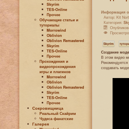
Skyrim
TES-Online
Информация о
Прочее
Автор:
Kit No
Обучающие статьи и
Категория:
Sk
туториалы
Опубликов
Morrowind
Просмотро
Oblivion
Oblivion Remastered
Skyrim
туто
Skyrim
TES-Online
Создание моде
Прочее
В этом видео 
Прохождения и
Рекомендуется 
видеопрохождения
создавать моде
игры и плагинов
Morrowind
Oblivion
Oblivion Remastered
Skyrim
TES-Online
Прочее
Сокровищница
Реальный Скайрим
Чудеса фанатские
Галерея