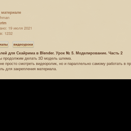
 материале
rthman
yrim
ано: 19 июля 2021
в: 1232
риалы
видеоуроки
лей для Скайрима в Blender. Урок № 5. Моделирование. Часть 2
мы продолжим делать 3D модель шлема.
не просто смотреть видеоролик, но и параллельно самому работать в п
ль для закрепления материала.