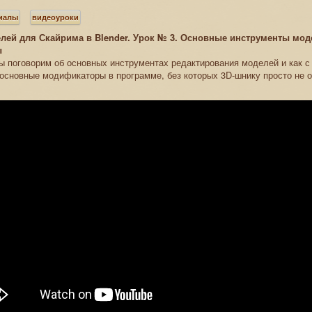
риалы
видеоуроки
лей для Скайрима в Blender. Урок № 3. Основные инструменты мо
ы
ы поговорим об основных инструментах редактирования моделей и как с
основные модификаторы в программе, без которых 3D-шнику просто не о