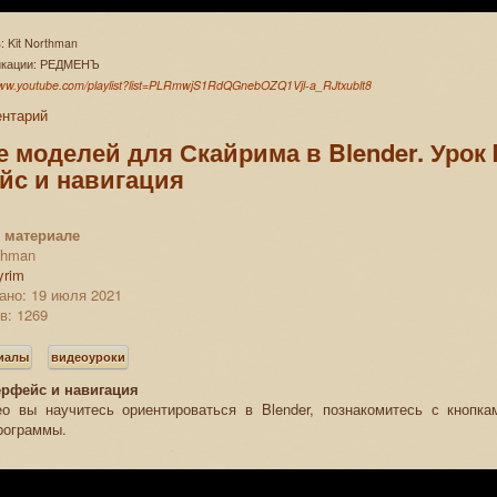
: Kit Northman
ликации: РЕДМЕНЪ
www.youtube.com/playlist?list=PLRmwjS1RdQGnebOZQ1Vjl-a_RJtxublt8
ентарий
 моделей для Скайрима в Blender. Урок 
йс и навигация
 материале
rthman
yrim
ано: 19 июля 2021
в: 1269
риалы
видеоуроки
ерфейс и навигация
о вы научитесь ориентироваться в Blender, познакомитесь с кнопка
рограммы.