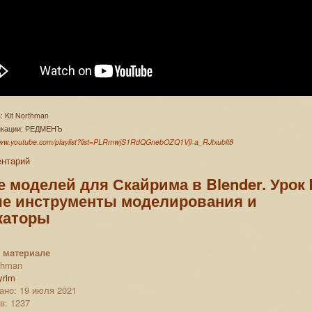
: Kit Northman
ликации: РЕДМЕНЪ
www.youtube.com/playlist?list=PLRmwjS1RdQGnebOZQ1Vjl-a_RJtxublt8
ентарий
 моделей для Скайрима в Blender. Урок 
е инструменты моделирования и
каторы
 материале
rthman
yrim
ано: 19 июля 2021
в: 1237