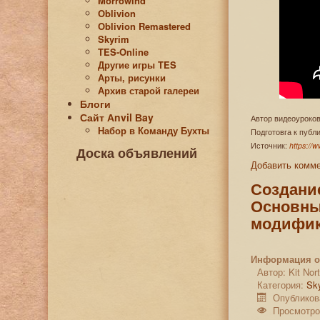
Morrowind
Oblivion
Oblivion Remastered
Skyrim
TES-Online
Другие игры TES
Арты, рисунки
Архив старой галереи
Блоги
Сайт Аnvil Вay
Автор видеоуроков
Набор в Команду Бухты
Подготовга к пуб
Источник:
https://
Доска объявлений
Добавить комм
Создание
Основны
модифи
Информация о
Автор:
Kit No
Категория:
Sk
Опубликов
Просмотро