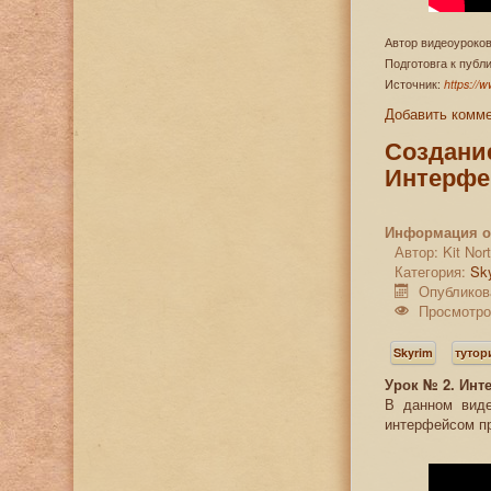
Автор видеоуроков
Подготовга к пуб
Источник:
https://
Добавить комм
Создание
Интерфе
Информация о
Автор:
Kit No
Категория:
Sk
Опубликов
Просмотро
Skyrim
туто
Урок № 2. Инт
В данном виде
интерфейсом п