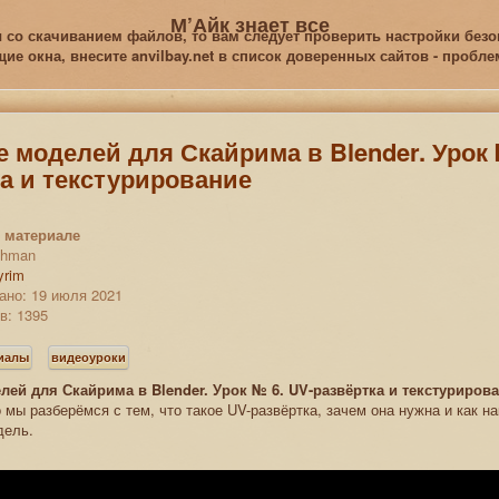
М’Айк знает все
 со скачиванием файлов, то вам следует проверить настройки безоп
е окна, внесите anvilbay.net в список доверенных сайтов - пробл
 моделей для Скайрима в Blender. Урок 
а и текстурирование
 материале
rthman
yrim
ано: 19 июля 2021
в: 1395
риалы
видеоуроки
лей для Скайрима в Blender. Урок № 6. UV-развёртка и текстурирова
 мы разберёмся с тем, что такое UV-развёртка, зачем она нужна и как 
дель.