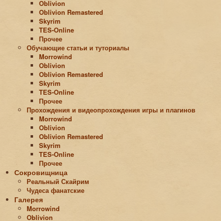
Oblivion
Oblivion Remastered
Skyrim
TES-Online
Прочее
Обучающие статьи и туториалы
Morrowind
Oblivion
Oblivion Remastered
Skyrim
TES-Online
Прочее
Прохождения и видеопрохождения игры и плагинов
Morrowind
Oblivion
Oblivion Remastered
Skyrim
TES-Online
Прочее
Сокровищница
Реальный Скайрим
Чудеса фанатские
Галерея
Morrowind
Oblivion