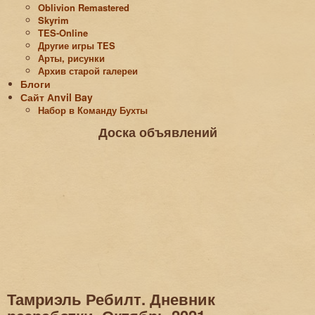
Oblivion Remastered
Skyrim
TES-Online
Другие игры TES
Арты, рисунки
Архив старой галереи
Блоги
Сайт Аnvil Вay
Набор в Команду Бухты
Доска объявлений
Тамриэль Ребилт. Дневник