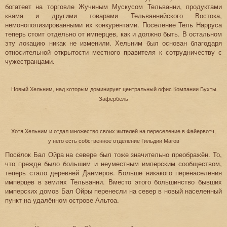
богатеет на торговле Жучиным Мускусом Тельванни, продуктами
квама и другими товарами Тельваннийского Востока,
немонополизированными их конкурентами. Поселение Тель Нарруса
теперь стоит отдельно от имперцев, как и должно быть. В остальном
эту локацию никак не изменили. Хельним был основан благодаря
относительной открытости местного правителя к сотрудничеству с
чужестранцами.
Новый Хельним, над которым доминирует центральный офис Компании Бухты
Зафербель
Хотя Хельним и отдал множество своих жителей на переселение в Файервотч,
у него есть собственное отделение Гильдии Магов
Посёлок Бал Ойра на севере был тоже значительно преображён. То,
что прежде было большим и неуместным имперским сообществом,
теперь стало деревней Данмеров. Больше никакого перенаселения
имперцев в землях Тельванни. Вместо этого большинство бывших
имперских домов Бал Ойры перенесли на север в новый населенный
пункт на удалённом острове Альтоа.