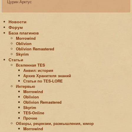
Цурин Арктус
Новости
Форум
База плагинов
Morrowind
Oblivion
Oblivion Remastered
Skyrim
Статьи
Вселенная TES
Анвил: история
Архив Хранителя знаний
Статьи по ТЕS-LORE
Интервью
Morrowind
Oblivion
Oblivion Remastered
Skyrim
TES-Online
Прочее
Обзоры, рецензии, размышления, юмор
Morrowind