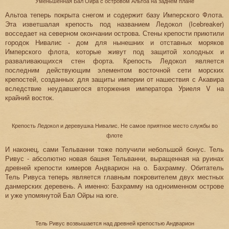
Уменьшенная Бал Ойра с островом Альтоа на заднем плане
Альтоа теперь покрыта снегом и содержит базу Имперского Флота.
Эта изветшалая крепость под названием Ледокол (Icebreaker)
восседает на северном окончании острова. Стены крепости приютили
городок Нивалис - дом для нынешних и отставных моряков
Имперского флота, которые живут под защитой холодных и
разваливающихся стен форта. Крепость Ледокол является
последним действующим элементом восточной сети морских
крепостей, созданных для защиты империи от нашествия с Акавира
вследствие неудавшегося вторжения императора Уриеля V на
крайний восток.
Крепость Ледокол и деревушка Нивалис. Не самое приятное место службы во
флоте
И наконец, сами Тельванни тоже получили небольшой бонус. Тель
Ривус - абсолютно новая башня Тельванни, выращенная на руинах
древней крепости кимеров Андварион на о. Бахрамму. Обитатель
Тель Ривуса теперь является главным покровителем двух местных
данмерских деревень. А именно: Бахрамму на одноименном острове
и уже упомянутой Бал Ойры на юге.
Тель Ривус возвышается над древней крепостью Андварион