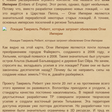
Империи
(Embers of Empire). Этот релиз, однако, будет необычным.
Потому что, вместо разработки совершенно новых локаций, — как
это ведётся в Царствах Пепла, — Огни Империи являются
значительной переработкой некоторых старых локаций. А точнее,
основных имперских поселений в регионе Тельванни.
Локации Тамриель Ребилт, которые затронет обновление Огни Империи
Как видно на этой карте, Огни Империи являются почти полным
преображением городов Файервотч, созданного в 2006 году, и
Хельним, который появился в 2008. Также значительно был улучшен
остров Альтоа (бывший Бальвварден) и деревня Бал Ойра. Но зачем,
спросите вы, вкладывать усилия в эти локации? Разве они не были
закончены десятилетия назад? Почему бы не направить силы на
создание новых земель? Что ж, давайте разберёмся.
Проекту Тамриель Ребилт уже почти 20 лет и на протяжении всего
этого времени он развивался. Волонтёры приходили и уходили, а
стандарты качества постоянно накапливались. В первой половине
двухтысячных разработчики ТР совершили огромное творческое
усилие и создали восточный регион Тельванни. Эта территория
доступна игрокам уже полтора десятилетия. Но разработчики того
времени были значительно ограничены в 3D ресурсах. И труд их