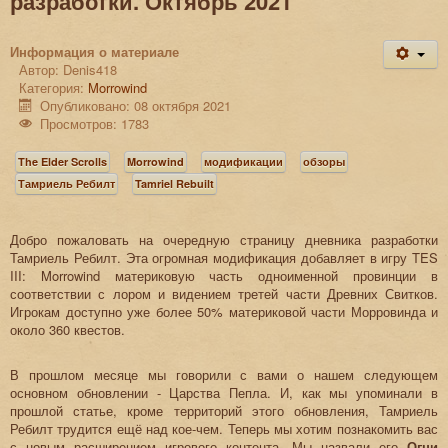
разработки. Октябрь 2021
Информация о материале
Автор:
Denis418
Категория:
Morrowind
Опубликовано: 08 октября 2021
Просмотров: 1783
The Elder Scrolls
Morrowind
модификации
обзоры
Тамриель Ребилт
Tamriel Rebuilt
Добро пожаловать на очередную страницу дневника разработки
Тамриель Ребилт. Эта огромная модификация добавляет в игру TES
III: Morrowind материковую часть одноименной провинции в
соответствии с лором и видением третей части Древних Свитков.
Игрокам доступно уже более 50% материковой части Морровинда и
около 360 квестов.
В прошлом месяце мы говорили с вами о нашем следующем
основном обновлении - Царства Пепла. И, как мы упоминали в
прошлой статье, кроме территорий этого обновления, Тамриель
Ребилт трудится ещё над кое-чем. Теперь мы хотим познакомить вас
с новым расширением игрового контента. Мы назвали его
Огни