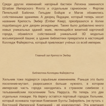
Среди других изменений: нагорный бастион Легиона заменился
Штабом Имперского Флота и отдельным гарнизоном - Фортом
Пепельной Бабочки. Гильдии Бойцов и Магов обзавелись
собственными зданиями. А дворец Яндации, который теперь носит
название Крепость Эмбер (Ember Keep), преобразился в более
подобающую для дворян резиденцию. Также было добавлено много
новых уникальных зданий: маяк, являющийся визитной карточкой
города, обзавёлся собственной уникальной 3D моделью
восьмигранной башни; а здание библиотеки превратили в настоящий
Колледж Файервотча, который привлекает учёных со всей империи.
Главный зал Крепости Эмбер
Библиотека Колледжа Файервотча
Хельним тоже подвергся серьёзным изменениям. Раньше это было
поселение-мутант, разросшееся больше нужного, в котором
имперская часть города находилась в странном симбиозе с
тельваннийским поселением Тель Нарруса. Но теперь это две
отдельных локации. На берегу остаётся портовый городок Хельним,
который основала торговая Компания Бухты Зафербель (не путать с
Восточной Имперской Компанией - её конкурентом). Эта компания