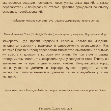
экстерьеров создали несколько новых уникальных зданий, а также
переработали и приукрасили старые. Давайте пройдёмся по списку
основных преобразований.
Файервотч отныне соответствует званию административного центра
Маяк Драконий Свет (Drakelight Beakon) несёт дозор у входа во Внутреннее Море
Файервотч, где правит герцогиня Региона Тельванни Яндация,
умудрился вырасти в размерах и одновременно уменьшиться. Как
же так? Просто в город переселили множество обитателей Хельнима
— вместе с домами в которых они жили. Но при этом площадь
города уменьшилась, т.к. сократили длину городских стен. Теперь он
занимает не четыре, а две игровых ячейки. Получившийся город
тесно уставлен домами и гораздо лучше передаёт историю
имперской столицы зажатой в одном из самых враждебных уголков
империи.
Храм Акатоша и Колледж Файервотча расположены в зажиточном районе Вейнт
Интерьер Храма Акатоша