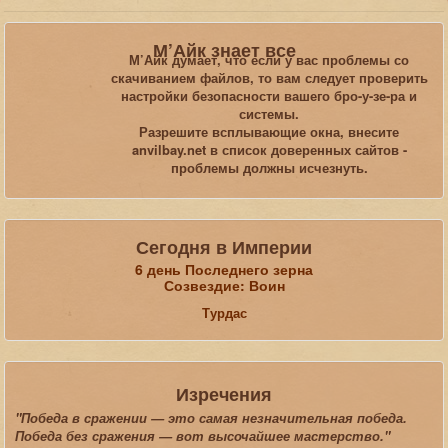
Вы здесь:
Главная
Статьи
М’Айк знает все
Обзоры, рецензии, размышления, юмор
Morrowind
М’Айк думает, что если у вас проблемы со
Тамриэль Ребилт. Дневник разработки. Октябрь 2021
скачиванием файлов, то вам следует проверить
настройки безопасности вашего бро-у-зе-ра и
системы.
Искать...
Разрешите всплывающие окна, внесите
anvilbay.net в список доверенных сайтов -
проблемы должны исчезнуть.
Сегодня в Империи
6 день Последнего зерна
Созвездие: Воин
Турдас
Изречения
"Победа в сражении — это самая незначительная победа.
Победа без сражения — вот высочайшее мастерство."