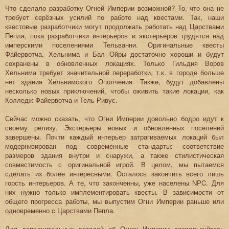
Что сделало разработку Огней Империи возможной? То, что она не
требует серёзных усилий по работе над квестами. Так, наши
квестовые разработчики могут продолжать работать над Царствами
Пепла, пока разработчики интерьеров и экстерьеров трудятся над
имперскими поселениями Тельванни. Оригинальные квесты
Файервотча, Хельнима и Бал Ойры достаточно хороши и будут
сохранены в обновленных локациях. Только Гильдия Воров
Хельнима требует значительной переработки, т.к. в городе больше
нет здания Хельнимского Ополчения. Также, будут добавлены
несколько новых приключений, чтобы оживить такие локации, как
Колледж Файервотча и Тель Ривус.
Сейчас можно сказать, что Огни Империи довольно бодро идут к
своему релизу. Экстерьеры новых и обновленных поселений
завершены. Почти каждый интерьер затрагиваемых локаций был
модернизирован под современные стандарты: соответствие
размеров здания внутри и снаружи, а также стилистическая
совместимость с оригинальной игрой. В целом, мы пытаемся
сделать их более интересными. Осталось закончить всего лишь
горсть интерьеров. А те, что законченны, уже населены NPC. Для
них нужно только имплементировать квесты. В зависимости от
общего прогресса работы, мы выпустим Огни Империи раньше или
одновременно с Царствами Пепла.
Для дополнительных деталей об Огнях Империи воспользуйтесь