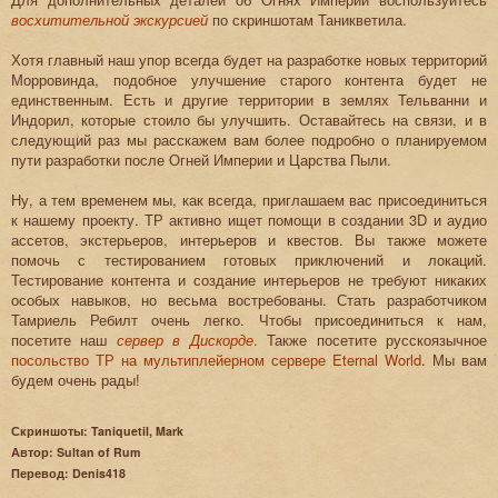
восхитительной экскурсией
по скриншотам Таникветила.
Хотя главный наш упор всегда будет на разработке новых территорий
Морровинда, подобное улучшение старого контента будет не
единственным. Есть и другие территории в землях Тельванни и
Индорил, которые стоило бы улучшить. Оставайтесь на связи, и в
следующий раз мы расскажем вам более подробно о планируемом
пути разработки после Огней Империи и Царства Пыли.
Ну, а тем временем мы, как всегда, приглашаем вас присоединиться
к нашему проекту. ТР активно ищет помощи в создании 3D и аудио
ассетов, экстерьеров, интерьеров и квестов. Вы также можете
помочь с тестированием готовых приключений и локаций.
Тестирование контента и создание интерьеров не требуют никаких
особых навыков, но весьма востребованы. Стать разработчиком
Тамриель Ребилт очень легко. Чтобы присоединиться к нам,
посетите наш
сервер в Дискорде
. Также посетите русскоязычное
посольство ТР на мультиплейерном сервере Eternal World
. Мы вам
будем очень рады!
Скриншоты: Taniquetil, Mark
Автор: Sultan of Rum
Перевод: Denis418