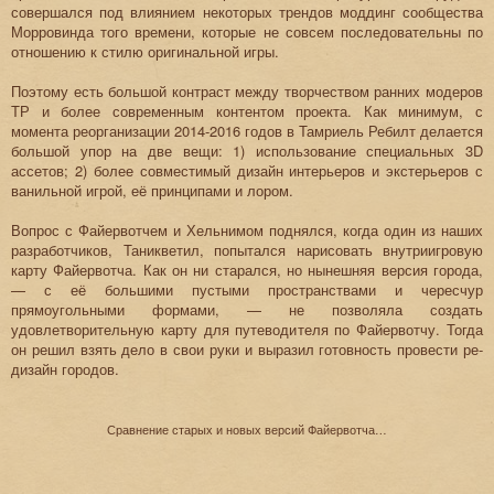
совершался под влиянием некоторых трендов моддинг сообщества
Морровинда того времени, которые не совсем последовательны по
отношению к стилю оригинальной игры.
Поэтому есть большой контраст между творчеством ранних модеров
ТР и более современным контентом проекта. Как минимум, с
момента реорганизации 2014-2016 годов в Тамриель Ребилт делается
большой упор на две вещи: 1) использование специальных 3D
ассетов; 2) более совместимый дизайн интерьеров и экстерьеров с
ванильной игрой, её принципами и лором.
Вопрос с Файервотчем и Хельнимом поднялся, когда один из наших
разработчиков, Таникветил, попытался нарисовать внутриигровую
карту Файервотча. Как он ни старался, но нынешняя версия города,
— с её большими пустыми пространствами и чересчур
прямоугольными формами, — не позволяла создать
удовлетворительную карту для путеводителя по Файервотчу. Тогда
он решил взять дело в свои руки и выразил готовность провести ре-
дизайн городов.
Сравнение старых и новых версий Файервотча…