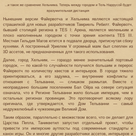
...и такое же сравнение Хельнима. Теперь между городом и Тель Наррусой будет
вразумительная дистанция
Нынешние версии Файервотча и Хельнима являются настоящей
страшилкой для новых разработчиков Тамриель Ребилт. Файервотч,
бывший столицей региона в TES I: Арена, является меленьким и
плохо наполненным городком с точки зрения контента TES III.
Местная Гильдия Магов ютится в подвале дворца, притиснутая сбоку
кухнями. А построенный Уриелем V огромный маяк был слеплен из
3D ассетов, не предназначенных для такого использования.
Далее, город Хельним, — гораздо менее значительный портовый
городок, — по какой-то случайности получился большим и перерос
Файервотч по количеству квестов и интерьеров. В городе тяжело
ориентироваться, а его задумка, — внутренние конфликты и
отношения с Тельванни, — слишком размытая. Вместе с
неоправданно большим поселением Бал Ойра на севере ситуация
означала, что в Регионе Тельванни жило больше имперцев, чем в
остальных регионах провинции. Это протеворечит всякому лору
оригинала, где утверждается, что Дом Тельванни — самый
недружелюбный к чужеземцам Великий Дом.
Таким образом, параллельно с множеством всего, что он делает для
Царства Пепла, Таникветил запустил отдельный проект, чтобы
привести эти имперские аутпосты под современные стандарты и
канон игры. Он и многие другие разработчики ассетов, интерьеров и