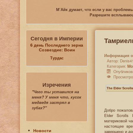
М’Айк думает, что если у вас проблемы
Разрешите всплывающи
Сегодня в Империи
Тамриел
6 день Последнего зерна
Созвездие: Воин
Информация о
Турдас
Автор:
Denis4
Категория:
Mo
Опубликов
Просмотро
Изречения
The Elder Scroll
"Чего ты уставился на
меня? У меня что, кусок
медведя застрял в
зубах?"
Добро пожалов
Elder Scrolls
материковой ча
настоящее вре
Новости
завершено и до