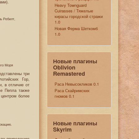
ами).
Heavy Townguard
Cuirasses / Тяжелые
кирасы городской стражи
ь Ребилт,
1.0
Новая Ферма Шеткомб
1.0
Новые плагины
его Моря
Oblivion
Remastered
едставлены три
отийских Гор,
Раса Невысокликов 0.1
, в отличие от
ве Пепла также
Раса Скайримских
 центром более
гномов 0.1
Новые плагины
окацию.
Skyrim
 по приведению