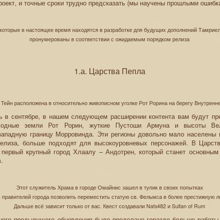
роект, и точные сроки трудно предсказать (мы научены прошлыми ошибк
которые в настоящее время находятся в разработке для будущих дополнений Тамриел
пронумерованы в соответствии с ожидаемым порядком релиза
1.а. Царства Пепла
 Тейн расположена в относительно живописном уголке Рот Рорина на берегу Внутренн
ь в сентябре, в нашем следующем расширении контента вам будут пр
плодные земли Рот Рорин, жуткие Пустоши Армуна и высоты Вел
ападную границу Морровинда. Эти регионы довольно мало населены и
елиза, больше подходят для высокоуровневых персонажей. В Царст
 первый крупный город Хлаалу – Андотрен, который станет основным
.
Этот служитель Храма в городе Омайнис зашел в тупик в своих попытках
 правителей города позволить переместить статую св. Фельмса в более престижную л
Дальше всё зависит только от вас. Квест создавали Nats482 и Sultan of Rum
шего предыдущего обновления было проделано гораздо больше работы