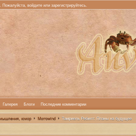
ь. Пожалуйста,
войдите
или
зарегистрируйтесь
.
Галерея
Блоги
Последние комментарии
змышления, юмор
Morrowind
Тамриель Ребилт: Планы на будущее