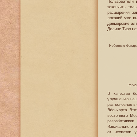
Пользователи 
закончить тол
расширения за
локаций уже вы
данмерские алт
Долине Тирр на
Небесные Фонари
Регио
В качестве б
улучшению наше
раз основное в
Эбонхарта. Это
восточного Мо
разработчиков
Изначально эта
от нехватки у