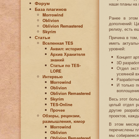
Форум
наши планы на 
База плагинов
Morrowind
Ранее в этом
Oblivion
дополнений: Ца
Oblivion Remastered
релизу, есть е
Skyrim
Статьи
Причина в том,
Вселенная TES
иметь актуаль
Анвил: история
уровней:
Архив Хранителя
Концепт ар
знаний
3D разрабо
Статьи по ТЕS-
Отдел экст
LORE
усеянной в
Интервью
Разработчи
Morrowind
И только п
Oblivion
воплощение
Oblivion Remastered
Skyrim
Весь этот боль
TES-Online
целый отдел ра
Прочее
другие разраб
Обзоры, рецензии,
проектов, кажд
размышления, юмор
В этом месяце
Morrowind
перечислены пл
Oblivion
мы собираемся 
Oblivion Remastered