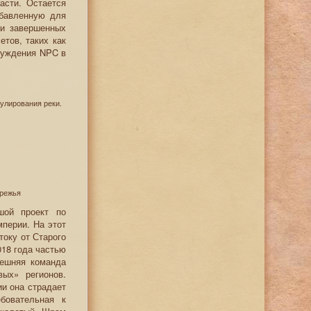
асти. Остается
обавленную для
ти завершенных
тов, таких как
суждения NPC в
улирования реки.
ережья
шой проект по
перии. На этот
току от Старого
018 года частью
нешняя команда
вых» регионов.
ии она страдает
бовательная к