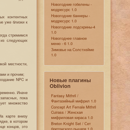
Новогодние гобелены -
модресурс 1.0
Новогодние баннеры -
ых контентных
модресурс 1.0
ые уже близки к
Новогодние лодскрины-4
1.0
сегда стремимся
Новогоднее главное
т из следующих
меню - 6 1.0
Зимовье на Солстхейме
1.0
кой местности,
ами и прочим;
Новые плагины
создание NPC и
Oblivion
ременно. Иначе
Fantasy Mithril /
запасных, пока
Фантазийный мифрил 1.0
вует множество
Concept Art Female Mithril
Cuirass / Женская
а карте внизу
мифриловая кираса 1.0
дке, в котором
Breton Knight Set / Сет
нце концов, это
бретонского рыцаря 1.0