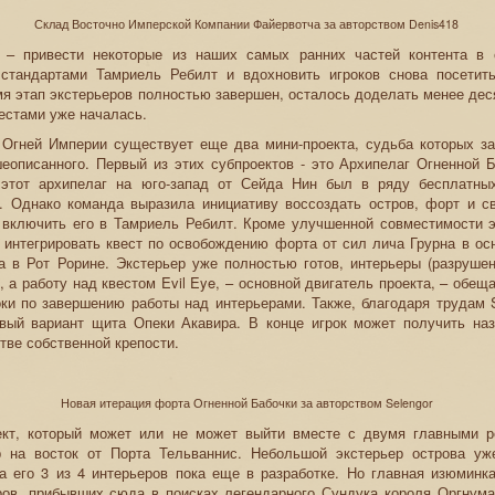
Склад Восточно Имперской Компании Файервотча за авторством Denis418
 – привести некоторые из наших самых ранних частей контента в 
стандартами Тамриель Ребилт и вдохновить игроков снова посетит
я этап экстерьеров полностью завершен, осталось доделать менее дес
вестами уже началась.
 Огней Империи существует еще два мини-проекта, судьба которых за
еописанного. Первый из этих субпроектов - это Архипелаг Огненной Б
 этот архипелаг на юго-запад от Сейда Нин был в ряду бесплатн
е. Однако команда выразила инициативу воссоздать остров, форт и с
 включить его в Тамриель Ребилт. Кроме улучшенной совместимости э
 интегрировать квест по освобождению форта от сил лича Грурна в ос
а в Рот Рорине. Экстерьер уже полностью готов, интерьеры (разрушен
 а работу над квестом Evil Eye, – основной двигатель проекта, – обещ
ки по завершению работы над интерьерами. Также, благодаря трудам 
вый вариант щита Опеки Акавира. В конце игрок может получить на
стве собственной крепости.
Новая итерация форта Огненной Бабочки за авторством Selengor
ект, который может или не может выйти вместе с двумя главными р
 на восток от Порта Тельваннис. Небольшой экстерьер острова уж
 а его 3 из 4 интерьеров пока еще в разработке. Но главная изюминк
ров, прибывших сюда в поисках легендарного Сундука короля Оргнума