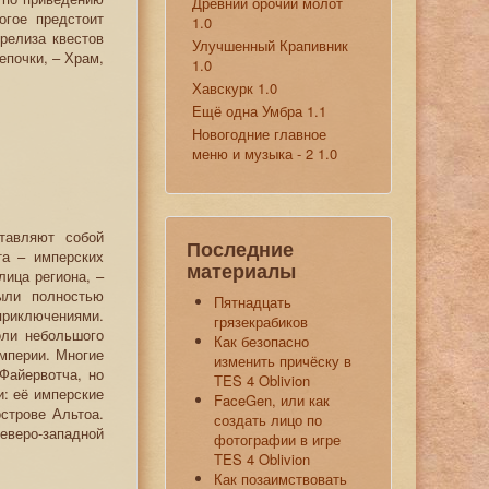
Древний орочий молот
огое предстоит
1.0
релиза квестов
Улучшенный Крапивник
епочки, – Храм,
1.0
Хавскурк 1.0
Ещё одна Умбра 1.1
Новогодние главное
меню и музыка - 2 1.0
тавляют собой
Последние
та – имперских
материалы
лица региона, –
ыли полностью
Пятнадцать
приключениями.
грязекрабиков
оли небольшого
Как безопасно
мперии. Многие
изменить причёску в
Файервотча, но
TES 4 Oblivion
и: её имперские
FaceGen, или как
строве Альтоа.
создать лицо по
веро-западной
фотографии в игре
TES 4 Oblivion
Как позаимствовать