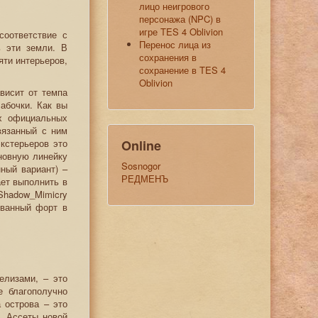
лицо неигрового
персонажа (NPC) в
игре TES 4 Oblivion
соответствие с
Перенос лица из
ь эти земли. В
сохранения в
яти интерьеров,
сохранение в TES 4
Oblivion
висит от темпа
абочки. Как вы
ых официальных
вязанный с ним
кстерьеров это
Online
новную линейку
Sosnogor
ный вариант) –
РЕДМЕНЪ
ает выполнить в
Shadow_Mimicry
званный форт в
елизами, – это
е благополучно
а острова – это
. Ассеты новой