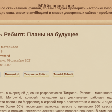
М’Айк знает все
 со скачиванием файлов, то вам следует проверить настройки безоп
е окна, внесите anvilbay.net в список доверенных сайтов - пробл
ь Ребилт: Планы на будущее
 материале
18
rrowind
ано: 09 декабря 2021
в: 3087
s
Morrowind
Тамриель Ребилт
Tamriel Rebuilt
ать в очередной дневник разработчиков Тамриель Ребилт – массивног
 III: Morrowind, который последние два десятилетия работает н
сти провинции Морровинд в игровой мир в соответствии с лором и виде
мя более 50% территории материка, вместе с примерно 360 квест
ступно игрокам, предлагая десятки часов игрового процесса. В этом п