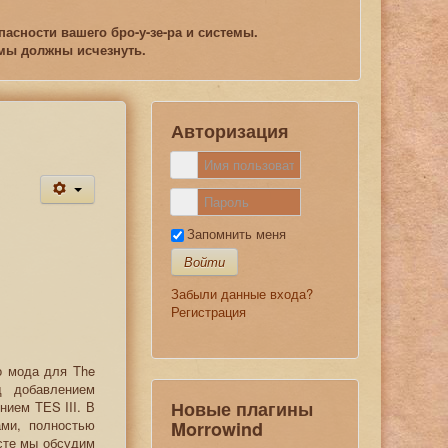
асности вашего бро-у-зе-ра и системы.
емы должны исчезнуть.
Авторизация
Запомнить меня
Войти
Забыли данные входа?
Регистрация
о мода для The
ад добавлением
Новые плагины
нием ТЕS III. В
ами, полностью
Morrowind
осте мы обсудим