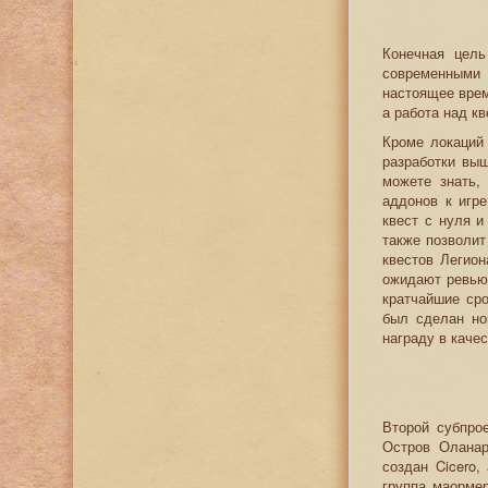
Конечная цель
современными 
настоящее врем
а работа над к
Кроме локаций
разработки выш
можете знать,
аддонов к игр
квест с нуля и
также позволит
квестов Легион
ожидают ревью,
кратчайшие сро
был сделан но
награду в каче
Второй субпро
Остров Оланар
создан Cicero,
группа маорме