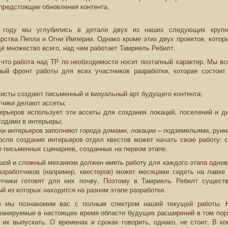
предстоящие обновления контента.
 году мы углубились в детали двух из наших следующих крупн
рства Пепла и Огни Империи. Однако кроме этих двух проектов, котор
щё множество всего, над чем работает Тамриель Ребилт.
 что работа над ТР по необходимости носит поэтапный характер. Мы в
ный фронт работы для всех участников разработки, которая состои
тисты создают письменный и визуальный арт будущего контента;
тчики делают ассеты;
ерьеров использует эти ассеты для создания локаций, поселений и ди
ходами в интерьеры;
ки интерьеров заполняют города домами, локации – подземельями, руин
осле создания интерьеров отдел квестов может начать свою работу: 
 письменных сценариев, созданных на первом этапе.
шой и сложный механизм должен иметь работу для каждого этапа однов
зработчиков (например, квестеров) может месяцами сидеть на лавке 
отчики готовят для них почву. Поэтому в Тамриель Ребилт сущест
ый из которых находится на разном этапе разработки.
 мы познакомим вас с полным спектром нашей текущей работы. Н
анируемые в настоящее время области будущих расширений в том поря
их выпускать. О временах и сроках говорить, однако, не стоит. В ко