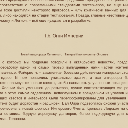
соответствие с современными стандартами экстерьеров, но еще мн
ы тоже достигли некоторого прогресса – 47% критически важных для 
, либо находятся на стадии тестирования. Правда, главные квестовые ц
лаалу и Легион, – всё еще нуждаются в разработке.
1.b. Огни Империи
Новый вид города Хельним от Taniquetil по концепту Gnomey
 о которых мы подробно говорили в октябрьских новостях, предс
реработку одной из самых первых выпущенных нами частей контен
лваннисе. Файервотч, – закаленная боевыми действиями имперская сто
 вдвое. В нем появились уникальные здания, а все интерьеры б
кже планируются новые квесты, чтобы наполнить улучшенные локации 
 Хелним был уменьшен до размеров, лучше соответствующих его р
та в этом самом отдаленном, непослушном и враждебном из уголков и
ущих квестов и интерьеров были перепрофилированы для увеличения 
тент будет доработан и расширен. Бал Ойра подверглась схожей участ
еренесены в новый форпост Имперского Флота, Крепость Ледокол на о
а оставила бедную деревушку данмеров, более подходящую для се
мель Телванни.