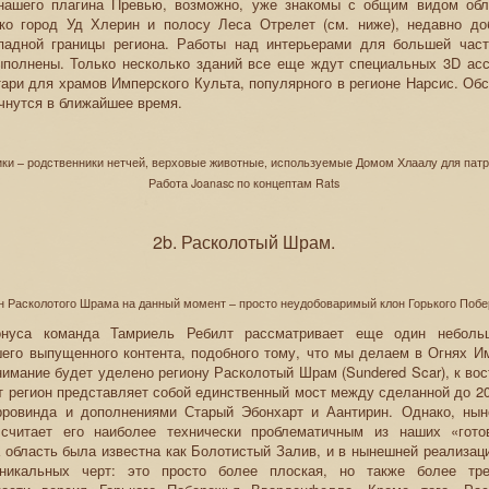
нашего плагина Превью, возможно, уже знакомы с общим видом обл
ько город Уд Хлерин и полосу Леса Отрелет (см. ниже), недавно д
падной границы региона. Работы над интерьерами для большей час
полнены. Только несколько зданий все еще ждут специальных 3D ассе
ари для храмов Имперского Культа, популярного в регионе Нарсис. Об
чнутся в ближайшее время.
ки – родственники нетчей, верховые животные, используемые Домом Хлаалу для патр
Работа Joanasc по концептам Rats
2b. Расколотый Шрам.
н Расколотого Шрама на данный момент – просто неудобоваримый клон Горького Поб
онуса команда Тамриель Ребилт рассматривает еще один неболь
го выпущенного контента, подобного тому, что мы делаем в Огнях Им
нимание будет уделено региону Расколотый Шрам (Sundered Scar), к вос
т регион представляет собой единственный мост между сделанной до 2
рровинда и дополнениями Старый Эбонхарт и Аантирин. Однако, ны
 считает его наиболее технически проблематичным из наших «гото
 область была известна как Болотистый Залив, и в нынешней реализац
никальных черт: это просто более плоская, но также более тре