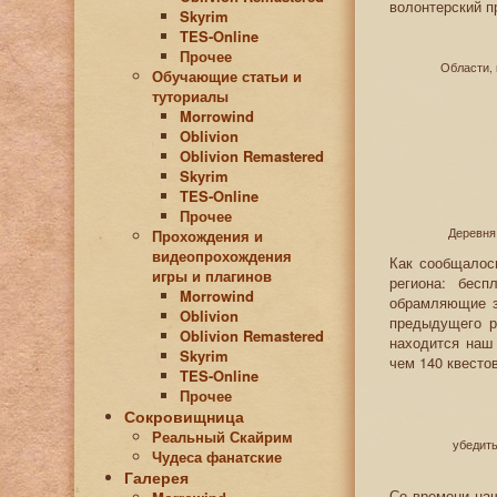
волонтерский п
Skyrim
TES-Online
Прочее
Области, 
Обучающие статьи и
туториалы
Morrowind
Oblivion
Oblivion Remastered
Skyrim
TES-Online
Прочее
Деревня
Прохождения и
видеопрохождения
Как сообщалос
игры и плагинов
региона: бес
Morrowind
обрамляющие з
Oblivion
предыдущего р
Oblivion Remastered
находится наш
Skyrim
чем 140 квестов
TES-Online
Прочее
Сокровищница
Реальный Скайрим
убедить
Чудеса фанатские
Галерея
Со времени на