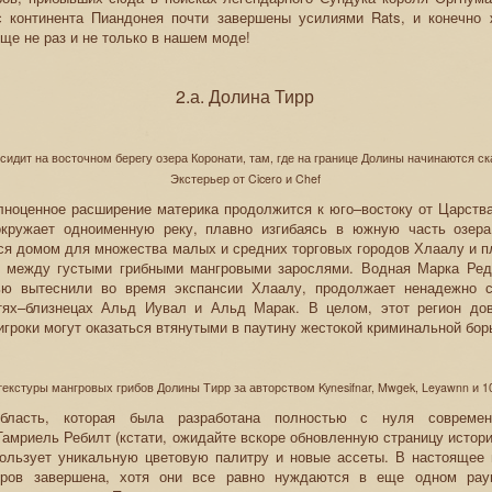
с континента Пиандонея почти завершены усилиями Rats, и конечно 
ще не раз и не только в нашем моде!
2.а. Долина Тирр
сидит на восточном берегу озера Коронати, там, где на границе Долины начинаются 
Экстерьер от Cicero и Chef
ноценное расширение материка продолжится к юго–востоку от Царства
кружает одноименную реку, плавно изгибаясь в южную часть озер
ся домом для множества малых и средних торговых городов Хлаалу и п
 между густыми грибными мангровыми зарослями. Водная Марка Ред
ью вытеснили во время экспансии Хлаалу, продолжает ненадежно 
тях–близнецах Альд Иувал и Альд Марак. В целом, этот регион до
игроки могут оказаться втянутыми в паутину жестокой криминальной бор
екстуры мангровых грибов Долины Тирр за авторством Kynesifnar, Mwgek, Leyawnn и 1
бласть, которая была разработана полностью с нуля совреме
Тамриель Ребилт (кстати, ожидайте вскоре обновленную страницу истори
пользует уникальную цветовую палитру и новые ассеты. В настоящее
еров завершена, хотя они все равно нуждаются в еще одном раун