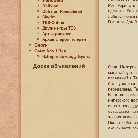
Morrowind
Рот Рорина в 
Oblivion
сделать. Квест
Oblivion Remastered
либо завершены
Skyrim
Гильдии, Дом Х
TES-Online
Другие игры TES
Арты, рисунки
Архив старой галереи
Блоги
Сайт Аnvil Вay
Набор в Команду Бухты
Доска объявлений
Огни Империи,
масштабную пе
поселений в Те
был увеличен
переделаны. Та
В то же время
имперского пос
из его предыд
оставшийся кон
здания были п
После себя он
оконечности зе