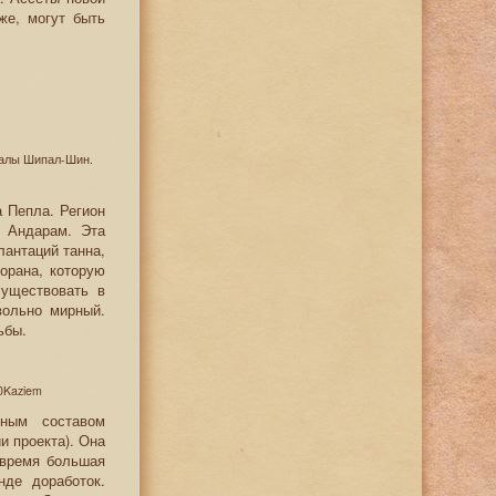
же, могут быть
скалы Шипал-Шин.
 Пепла. Регион
а Андарам. Эта
лантаций танна,
орана, которую
существовать в
вольно мирный.
ьбы.
0Kaziem
нным составом
и проекта). Она
 время большая
де доработок.