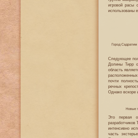
игровой расы 
использованы е
Город Садратим 
Следующее пол
Долины Тирр о
область являет
расположенных
почти полност
речных крепос
Однако вскоре 
Новые т
Это первая о
разработчиков 
интенсивно ис
часть экстерь