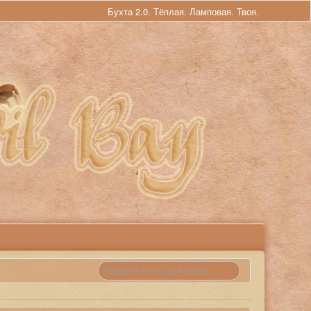
Бухта 2.0. Тёплая. Ламповая. Твоя.