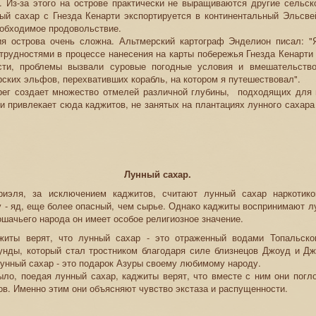
. Из-за этого на острове практически не выращиваются другие сельск
ый сахар с Гнезда Кенарти экспортируется в континентальный Эльсвей
еобходимое продовольствие.
ия острова очень сложна. Альтмерский картограф Энделион писал: "
рудностями в процессе нанесения на карты побережья Гнезда Кенарти
сти, проблемы вызвали суровые погодные условия и вмешательств
ских эльфов, перехвативших корабль, на котором я путешествовал".
рег создает множество отмелей различной глубины, подходящих для 
 и привлекает сюда каджитов, не занятых на плантациях лунного сахара
Лунный сахар.
иэля, за исключением каджитов, считают лунный сахар наркотико
 - яд, еще более опасный, чем сырье. Однако каджиты воспринимают л
ошачьего народа он имеет особое религиозное значение.
житы верят, что лунный сахар - это отраженный водами Топальско
унды, который стал тростником благодаря силе близнецов Джоуд и Дж
лунный сахар - это подарок Азуры своему любимому народу.
ыло, поедая лунный сахар, каджиты верят, что вместе с ним они погл
ов. Именно этим они объясняют чувство экстаза и распущенности.