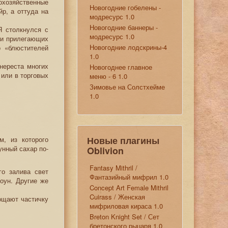
охозяйственные
Новогодние гобелены -
р, а оттуда на
модресурс 1.0
Новогодние баннеры -
Я столкнулся с
модресурс 1.0
 и прилегающих
Новогодние лодскрины-4
о «блюстителей
1.0
нереста многих
Новогоднее главное
 или в торговых
меню - 6 1.0
Зимовье на Солстхейме
1.0
Новые плагины
м, из которого
унный сахар по-
Oblivion
Fantasy Mithril /
го залива свет
Фантазийный мифрил 1.0
оун. Другие же
Concept Art Female Mithril
Cuirass / Женская
ощают частичку
мифриловая кираса 1.0
Breton Knight Set / Сет
бретонского рыцаря 1.0