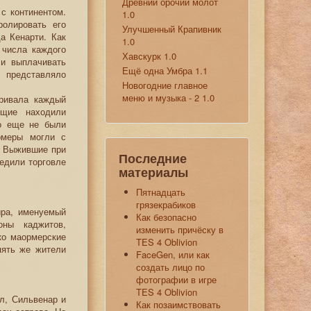
Древний орочий молот
с континентом.
1.0
ролировать его
Улучшенный Крапивник
а Кенарти. Как
1.0
 числа каждого
Хавскурк 1.0
ли выплачивать
Ещё одна Умбра 1.1
о представляло
Новогодние главное
меню и музыка - 2 1.0
тривала каждый
ющие находили
бо еще не были
рмеры могли с
. Выжившие при
Последние
редили торговле
материалы
Пятнадцать
грязекрабиков
ира, именуемый
Как безопасно
оны каджитов,
изменить причёску в
ко маормерские
TES 4 Oblivion
пять же жители
FaceGen, или как
создать лицо по
фотографии в игре
TES 4 Oblivion
л, Сильвенар и
Как позаимствовать