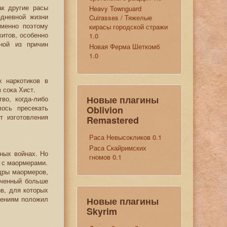
ак другие расы
Heavy Townguard
едневной жизни
Cuirasses / Тяжелые
именно поэтому
кирасы городской стражи
житов, особенно
1.0
ной из причин
Новая Ферма Шеткомб
1.0
х наркотиков в
 сока Хист.
Новые плагины
во, когда-либо
ось пресекать
Oblivion
т изготовления
Remastered
Раса Невысокликов 0.1
Раса Скайримских
ных войнах. Но
гномов 0.1
 с маормерами.
дры маормеров,
аченный больше
в, для которых
шениям положил
Новые плагины
Skyrim