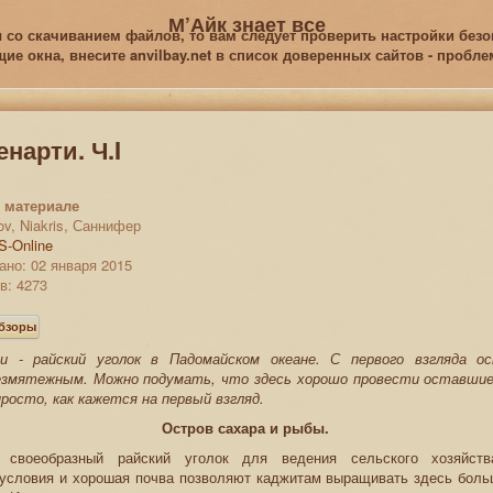
М’Айк знает все
 со скачиванием файлов, то вам следует проверить настройки безоп
е окна, внесите anvilbay.net в список доверенных сайтов - пробл
енарти. Ч.I
 материале
ov, Niakris, Саннифер
S-Online
но: 02 января 2015
в: 4273
бзоры
и - райский уголок в Падомайском океане. С первого взгляда о
езмятежным. Можно подумать, что здесь хорошо провести оставшие
просто, как кажется на первый взгляд.
Остров сахара и рыбы.
 своеобразный райский уголок для ведения сельского хозяйств
 условия и хорошая почва позволяют каджитам выращивать здесь боль