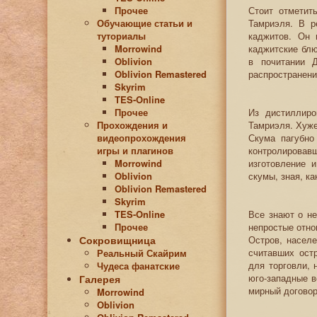
Прочее
Стоит отметит
Обучающие статьи и
Тамриэля. В р
туториалы
каджитов. Он 
Morrowind
каджитские блю
Oblivion
в почитании 
Oblivion Remastered
распространени
Skyrim
TES-Online
Прочее
Из дистиллиро
Прохождения и
Тамриэля. Хуже
видеопрохождения
Скума пагубно
игры и плагинов
контролировав
Morrowind
изготовление 
Oblivion
скумы, зная, ка
Oblivion Remastered
Skyrim
TES-Online
Все знают о н
Прочее
непростые отно
Сокровищница
Остров, населе
считавших ост
Реальный Скайрим
для торговли, 
Чудеса фанатские
юго-западные 
Галерея
мирный договор
Morrowind
Oblivion