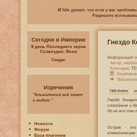
М’Айк думает, что если у вас проблемы
Разрешите всплывающи
Сегодня в Империи
Гнездо К
9 день Последнего зерна
Созвездие: Воин
Информация о
Сандас
Автор:
vechisl
Категория:
TE
Опубликова
Просмотро
Изречения
TES-Online
о
"Альмалексия всё знает
Гнездо Кенарт
и видит."
спокойным и б
Но не все так 
Новости
Остров - это
Форум
климатические
База плагинов