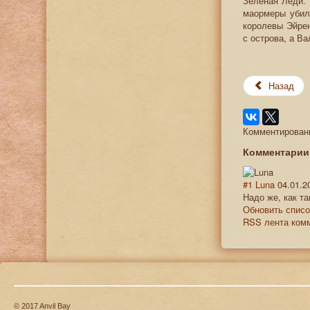
Зеленая Леди. 
маормеры убил
королевы Эйрен
с острова, а В
Назад
Комментировани
Комментари
#1
Luna
04.01.2
Надо же, как та
Обновить списо
RSS лента комм
© 2017 Anvil Bay