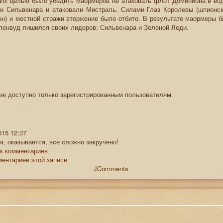
Их целью было убедить маормеров не атаковать флот Доминиона в вод
и Сильвенара и атаковали Мистраль. Силами Глаз Королевы (шпионск
н) и местной стражи вторжение было отбито. В результате маормеры 
аленвуд лишился своих лидеров: Сильвенара и Зеленой Леди.
е доступно только зарегистрированным пользователям.
и
015 12:37
м, оказывается, все сложно закручено!
к комментариев
ентариев этой записи
JComments