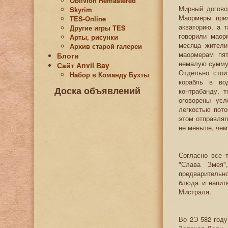
Oblivion Remastered
Мирный догово
Skyrim
Маормеры приз
TES-Online
акваторию, а 
Другие игры TES
говорили маор
Арты, рисунки
месяца жители
Архив старой галереи
маормерам пят
Блоги
немалую сумму
Сайт Аnvil Вay
Отдельно стои
Набор в Команду Бухты
корабль в во
Доска объявлений
контрабанду, 
оговорены усл
легкостью пото
этом отправлял
не меньше, че
Согласно все 
"Слава Змея"
предварительн
блюда и напит
Мистраля.
Во 2Э 582 году