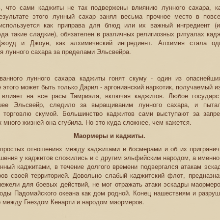
ь, что сами каджиты не так подвержены влиянию лунного сахара, к
езультате этого лунный сахар занял весьма прочное место в повс
используется как приправа для блюд или их важный ингредиент (
да такие сладкие), обязателен в различных религиозных ритуалах кад
Джоуд и Джоун, как алхимический ингредиент. Алхимия стала од
я лунного сахара за пределами Эльсвейра.
ванного лунного сахара каджиты гонят скуму - один из опаснейши
 этого может быть только Дарил - аргонианский наркотик, получаемый из
 влияет на все расы Тамриэля, включая каджитов. Любое государст
шее Эльсвейр, следило за выращиваним лунного сахара, и пытал
и торговлю скумой. Большинство каджитов сами выступают за запре
к много жизней она сгубила. Но это куда сложнее, чем кажется.
Маормеры и каджиты.
епростых отношениях между каджитами и босмерами и об их пригранич
шения у каджитов сложились и с другим эльфийским народом, а именно
нный каджитами, в течение долгого времени подвергался атакам эска
ров своей территорией. Довольно слабый каджитский флот, предназн
нежели для боевых действий, не мог отражать атаки эскадры маормеро
воды Падомайского океана как дом родной. Конец нашествиям и разру
 между Гнездом Кенарти и народом маормеров.