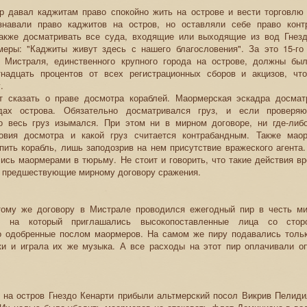
р давал каджитам право спокойно жить на острове и вести торговлю 
навали право каджитов на остров, но оставляли себе право конт
также досматривать все суда, входящие или выходящие из вод Гнезд
меры: "Каджиты живут здесь с нашего благословения". За это 15-го
 Мистраля, единственного крупного города на острове, должны бы
надцать процентов от всех регистрационных сборов и акцизов, чт
.
т сказать о праве досмотра кораблей. Маормерская эскадра досма
дах острова. Обязательно досматривался груз, и если проверя
то весь груз изымался. При этом ни в мирном договоре, ни где-ли
овия досмотра и какой груз считается контрабандным. Также мао
пить корабль, лишь заподозрив на нем присутствие вражеского агента
ись маормерами в тюрьму. Не стоит и говорить, что такие действия в
м предшествующие мирному договору сражения.
тому же договору в Мистрале проводился ежегодный пир в честь м
, на который приглашались высокопоставленные лица со стор
о одобренные послом маормеров. На самом же пиру подавались толь
ки и играла их же музыка. А все расходы на этот пир оплачивали о
 на остров Гнездо Кенарти прибыли альтмерский посол Викрив Пелиди