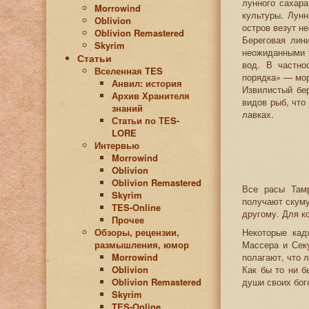
лунного сахара
Morrowind
культуры. Лунн
Oblivion
остров везут н
Oblivion Remastered
Береговая лин
Skyrim
неожиданными т
Статьи
вод. В частно
Вселенная TES
порядка» — мор
Анвил: история
Извилистый бе
Архив Хранителя
видов рыб, что
знаний
лавках.
Статьи по ТЕS-
LORE
Интервью
Morrowind
Oblivion
Oblivion Remastered
Все расы Тамр
Skyrim
получают скуму
TES-Online
другому. Для к
Прочее
Обзоры, рецензии,
Некоторые кад
размышления, юмор
Массера и Сек
Morrowind
полагают, что 
Oblivion
Как бы то ни б
Oblivion Remastered
души своих бог
Skyrim
TES-Online