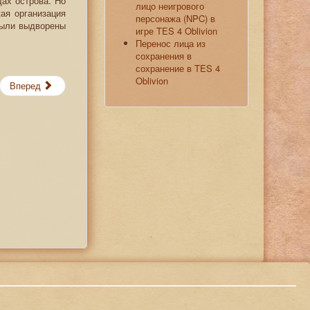
ах острова. Но
лицо неигрового
ая организация
персонажа (NPC) в
были выдворены
игре TES 4 Oblivion
Перенос лица из
сохранения в
сохранение в TES 4
Oblivion
Вперед