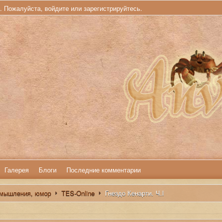
ь. Пожалуйста,
войдите
или
зарегистрируйтесь
.
Галерея
Блоги
Последние комментарии
змышления, юмор
TES-Online
Гнездо Кенарти. Ч.I