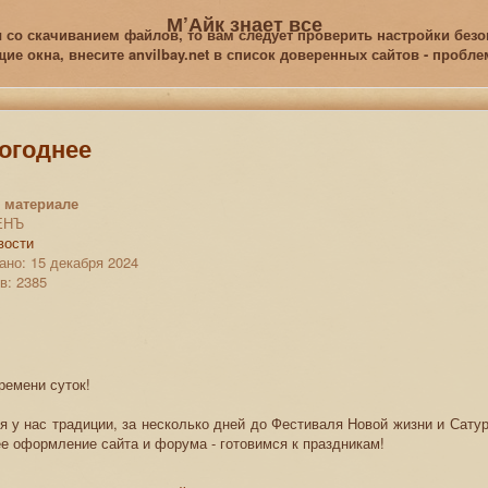
М’Айк знает все
 со скачиванием файлов, то вам следует проверить настройки безоп
е окна, внесите anvilbay.net в список доверенных сайтов - пробл
огоднее
 материале
ЕНЪ
вости
ано: 15 декабря 2024
в: 2385
ремени суток!
 у нас традиции, за несколько дней до Фестиваля Новой жизни и Сату
е оформление сайта и форума - готовимся к праздникам!