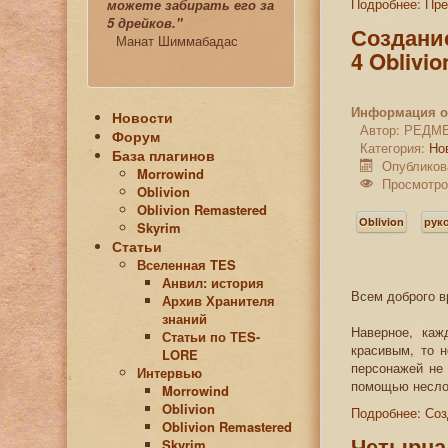
Подробнее: Пр
можете забирать его за
5 дрейков."
Создание
Манат Шиммабадас
4 Oblivio
Информация о
Новости
Автор:
РЕДМ
Форум
Категория:
Но
База плагинов
Опубликова
Morrowind
Просмотро
Oblivion
Oblivion Remastered
Oblivion
рук
Skyrim
Статьи
Вселенная TES
Анвил: история
Всем доброго в
Архив Хранителя
знаний
Наверное, каж
Статьи по ТЕS-
красивым, то 
LORE
персонажей не
Интервью
помощью несло
Morrowind
Oblivion
Подробнее: Соз
Oblivion Remastered
Четырна
Skyrim