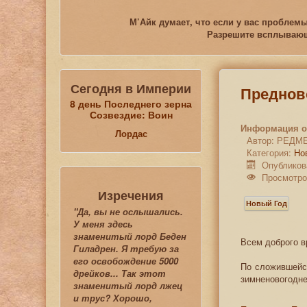
М’Айк думает, что если у вас проблемы
Разрешите всплывающи
Сегодня в Империи
Преднов
8 день Последнего зерна
Созвездие: Воин
Информация о
Лордас
Автор:
РЕДМ
Категория:
Но
Опубликов
Просмотро
Изречения
Новый Год
"Да, вы не ослышались.
У меня здесь
знаменитый лорд Беден
Всем доброго в
Гиладрен. Я требую за
его освобождение 5000
По сложившейся
дрейков... Так этот
зимненовогодне
знаменитый лорд лжец
и трус? Хорошо,