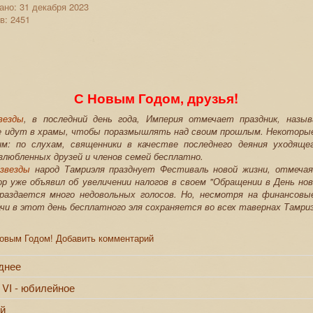
ано: 31 декабря 2023
в: 2451
С Новым Годом, друзья!
везды
, в последний день года, Империя отмечает праздник, назы
е идут в храмы, чтобы поразмышлять над своим прошлым. Некоторы
м: по слухам, священники в качестве последнего деяния уходяще
злюбленных друзей и членов семей бесплатно.
звезды
народ Тамриэля празднует Фестиваль новой жизни, отмечая
р уже объявил об увеличении налогов в своем "Обращении в День ново
раздается много недовольных голосов. Но, несмотря на финансовы
чи в этот день бесплатного эля сохраняется во всех тавернах Тамриэ
Новым Годом!
Добавить комментарий
днее
s VI - юбилейное
й