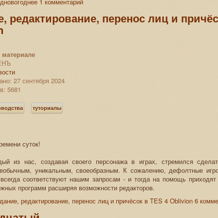
едновогоднее
1 комментарий
, редактирование, перенос лиц и причёс
n
 материале
ЕНЪ
вости
но: 27 сентября 2024
в: 5681
оводства
туториалы
ремени суток!
дый из нас, создавая своего персонажа в играх, стремился сдела
необычным, уникальным, своеобразным. К сожалению, дефолтные игр
 всегда соответствуют нашим запросам - и тогда на помощь приходят
жных программ расширяя возможности редакторов.
дание, редактирование, перенос лиц и причёсок в TES 4 Oblivion
6 комм
дцатый