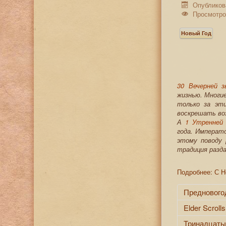
Опубликов
Просмотро
Новый Год
30 Вечерней з
жизнью. Многи
только за эти
воскрешать во
А
1 Утренней 
года. Императо
этому поводу 
традиция разда
Подробнее: С 
Преднового
Elder Scroll
Тринадцаты