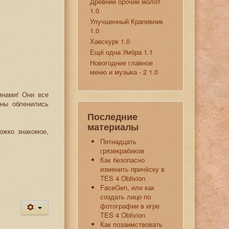
Древний орочий молот
1.0
Улучшенный Крапивник
1.0
Хавскурк 1.0
Ещё одна Умбра 1.1
Новогодние главное
меню и музыка - 2 1.0
инами! Они все
ины обленились
Последние
материалы
ожко знакомое,
Пятнадцать
грязекрабиков
Как безопасно
изменить причёску в
TES 4 Oblivion
FaceGen, или как
создать лицо по
фотографии в игре
TES 4 Oblivion
Как позаимствовать