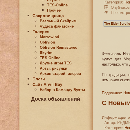
Категория:
Но
TES-Online
Опубликов
Прочее
Просмотро
Сокровищница
Реальный Скайрим
The Elder Scroll
Чудеса фанатские
Галерея
Morrowind
Oblivion
Oblivion Remastered
Skyrim
Фестиваль Нов
TES-Online
будут для Мор
Другие игры TES
настолько, что 
Арты, рисунки
Архив старой галереи
По традиции, 
Блоги
немножко снежн
Сайт Аnvil Вay
Набор в Команду Бухты
Подробнее: Нов
Доска объявлений
С Новым
Информация о
Автор:
РЕДМ
Категория:
Но