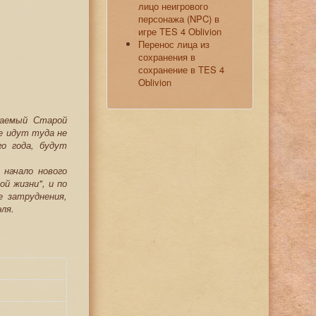
лицо неигрового
персонажа (NPC) в
игре TES 4 Oblivion
Перенос лица из
сохранения в
сохранение в TES 4
Oblivion
ваемый Старой
е идут туда не
го года, будут
 начало нового
й жизни", и по
е затруднения,
ля.