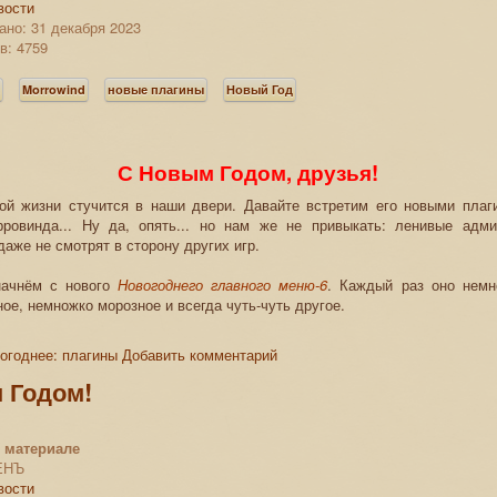
вости
ано: 31 декабря 2023
в: 4759
s
Morrowind
новые плагины
Новый Год
С Новым Годом, друзья!
ой жизни стучится в наши двери. Давайте встретим его новыми плаг
ровинда... Ну да, опять... но нам же не привыкать: ленивые адм
даже не смотрят в сторону других игр.
начнём с нового
Новогоднего главного меню-6
. Каждый раз оно немн
ое, немножко морозное и всегда чуть-чуть другое.
огоднее: плагины
Добавить комментарий
 Годом!
 материале
ЕНЪ
вости