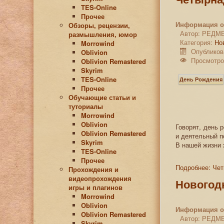
TES-Online
Прочее
Информация о
Обзоры, рецензии,
Автор:
РЕДМ
размышления, юмор
Категория:
Но
Morrowind
Опубликов
Oblivion
Просмотро
Oblivion Remastered
Skyrim
TES-Online
День Рождения
Прочее
Обучающие статьи и
туториалы
Morrowind
Oblivion
Говорят, день 
Oblivion Remastered
и деятельный п
Skyrim
В нашей жизни х
TES-Online
Прочее
Подробнее: Че
Прохождения и
видеопрохождения
Новогод
игры и плагинов
Morrowind
Oblivion
Информация о
Oblivion Remastered
Автор:
РЕДМ
Skyrim