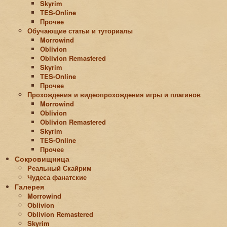
Skyrim
TES-Online
Прочее
Обучающие статьи и туториалы
Morrowind
Oblivion
Oblivion Remastered
Skyrim
TES-Online
Прочее
Прохождения и видеопрохождения игры и плагинов
Morrowind
Oblivion
Oblivion Remastered
Skyrim
TES-Online
Прочее
Сокровищница
Реальный Скайрим
Чудеса фанатские
Галерея
Morrowind
Oblivion
Oblivion Remastered
Skyrim