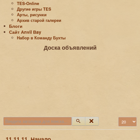
TES-Online
Другие игры TES
Арты, рисунки
Архив старой галереи
Блоги
Сайт Аnvil Вay
Набор в Команду Бухты
Доска объявлений
Введите заголовок для поиска...
Кол-во стро
11.11.11. Начало