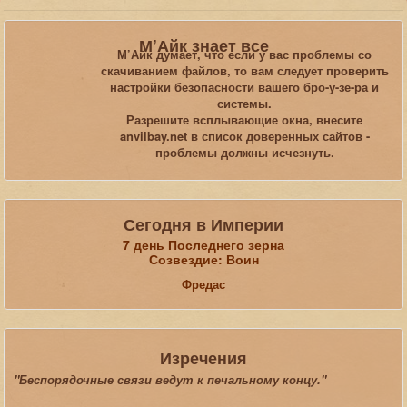
Вы здесь:
Главная
День Рождения - Anvil Bay
М’Айк знает все
М’Айк думает, что если у вас проблемы со
скачиванием файлов, то вам следует проверить
Искать...
настройки безопасности вашего бро-у-зе-ра и
системы.
Разрешите всплывающие окна, внесите
anvilbay.net в список доверенных сайтов -
проблемы должны исчезнуть.
Сегодня в Империи
7 день Последнего зерна
Созвездие: Воин
Фредас
Изречения
"Беспорядочные связи ведут к печальному концу."