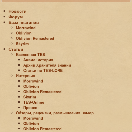
Новости
Форум
База плагинов
Morrowind
Oblivion
Oblivion Remastered
Skyrim
Статьи
Вселенная TES
Анвил: история
Архив Хранителя знаний
Статьи по ТЕS-LORE
Интервью
Morrowind
Oblivion
Oblivion Remastered
Skyrim
TES-Online
Прочее
Обзоры, рецензии, размышления, юмор
Morrowind
Oblivion
Oblivion Remastered