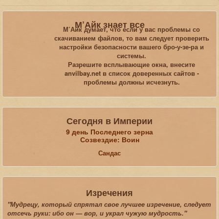
Вы здесь:
Главная
Галерея
Morrowind
М’Айк знает все
Гномеки в Муравинде_2
М’Айк думает, что если у вас проблемы со
скачиванием файлов, то вам следует проверить
настройки безопасности вашего бро-у-зе-ра и
Искать...
системы.
Разрешите всплывающие окна, внесите
anvilbay.net в список доверенных сайтов -
проблемы должны исчезнуть.
Сегодня в Империи
9 день Последнего зерна
Созвездие: Воин
Сандас
Изречения
"Мудрецу, который спрятал свое лучшее изречение, следует
отсечь руки: ибо он — вор, и украл чужую мудрость."