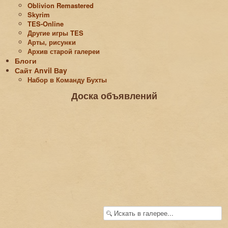
Oblivion Remastered
Skyrim
TES-Online
Другие игры TES
Арты, рисунки
Архив старой галереи
Блоги
Сайт Аnvil Вay
Набор в Команду Бухты
Доска объявлений