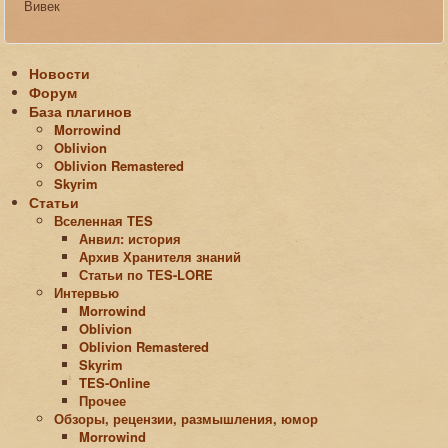
Вивек
Новости
Форум
База плагинов
Morrowind
Oblivion
Oblivion Remastered
Skyrim
Статьи
Вселенная TES
Анвил: история
Архив Хранителя знаний
Статьи по ТЕS-LORE
Интервью
Morrowind
Oblivion
Oblivion Remastered
Skyrim
TES-Online
Прочее
Обзоры, рецензии, размышления, юмор
Morrowind