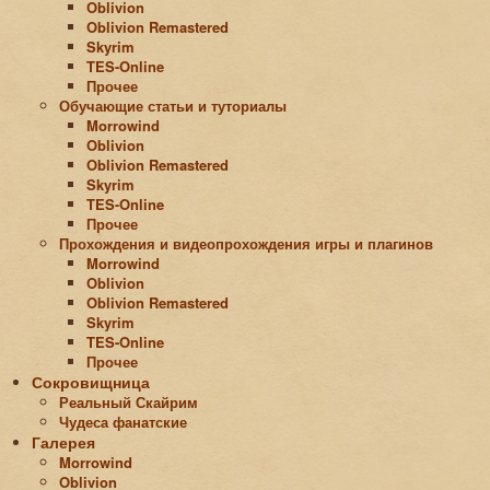
Oblivion
Oblivion Remastered
Skyrim
TES-Online
Прочее
Обучающие статьи и туториалы
Morrowind
Oblivion
Oblivion Remastered
Skyrim
TES-Online
Прочее
Прохождения и видеопрохождения игры и плагинов
Morrowind
Oblivion
Oblivion Remastered
Skyrim
TES-Online
Прочее
Сокровищница
Реальный Скайрим
Чудеса фанатские
Галерея
Morrowind
Oblivion